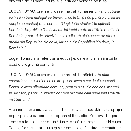
proiecte de infrastructură, ci și prin cooperarea politică.
EUGEN TOMAC, premierul desemnat al României:
„Prima acțiune
va fi să inițiem dialogul cu Guvernul de la Chișinău pentru a crea un
spațiu comunicațional comun. O legislație similară în oglindă
România-Republica Moldova, astfel încât toate entitățile media din
România, posturi de televiziune și radio, să aibă acces pe piața
media din Republica Moldova, iar cele din Republica Moldova, în
România.”
Eugen Tomac s-a referit și la educație, care ar urma să aibă la
bază o programă comună.
EUGEN TOMAC, premierul desemnat al României:
„Pe plan
educațional, nu văd de ce nu am putea avea o curriculă comună.
Pentru a avea olimpiade comune, pentru a studia aceleași materii
și, evident, pentru a integra cât mai profund cele două sisteme de
învățământ.”
Premierul desemnat a subliniat necesitatea acordării unui sprijin
deplin pentru parcursul european al Republicii Moldova. Eugen
Tomac a fost desemnat, în 4 iunie, de către președintele Nicușor
Dan să formeze garnitura guvernamentală. Din ziua desemnării, el