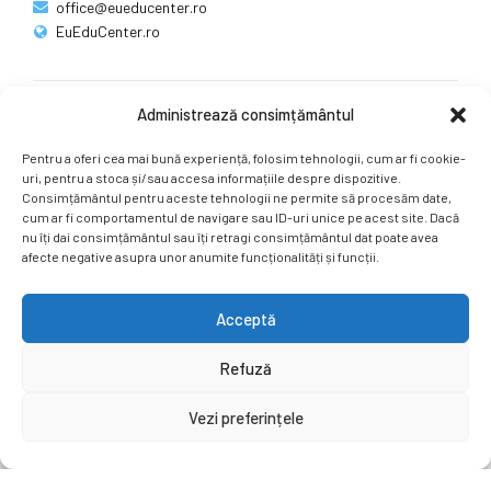
office@eueducenter.ro
EuEduCenter.ro
Administrează consimțământul
Rețele sociale
Pentru a oferi cea mai bună experiență, folosim tehnologii, cum ar fi cookie-
Ne puteți găsi și pe rețelele sociale.
uri, pentru a stoca și/sau accesa informațiile despre dispozitive.
Consimțământul pentru aceste tehnologii ne permite să procesăm date,
cum ar fi comportamentul de navigare sau ID-uri unice pe acest site. Dacă
nu îți dai consimțământul sau îți retragi consimțământul dat poate avea
afecte negative asupra unor anumite funcționalități și funcții.
Acceptă
Copyright by
EuEduCenter.ro
.
Refuză
Prima Pagină
Simpozion Internațional
Revista
Știri
Vezi preferințele
Cont Client
ÎNAPOI SUS