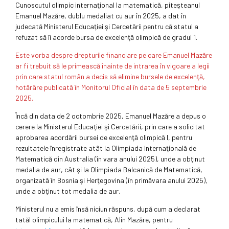
Cunoscutul olimpic internaţional la matematică, piteşteanul
Emanuel Mazăre, dublu medaliat cu aur în 2025, a dat în
judecată Ministerul Educaţiei şi Cercetării pentru că statul a
refuzat să îi acorde bursa de excelenţă olimpică de gradul 1.
Este vorba despre drepturile financiare pe care Emanuel Mazăre
ar fi trebuit să le primească înainte de intrarea în vigoare a legii
prin care statul român a decis să elimine bursele de excelenţă,
hotărâre publicată în Monitorul Oficial în data de 5 septembrie
2025.
Încă din data de 2 octombrie 2025, Emanuel Mazăre a depus o
cerere la Ministerul Educaţiei şi Cercetării, prin care a solicitat
aprobarea acordării bursei de excelenţă olimpică I, pentru
rezultatele înregistrate atât la Olimpiada Internaţională de
Matematică din Australia (în vara anului 2025), unde a obţinut
medalia de aur, cât şi la Olimpiada Balcanică de Matematică,
organizată în Bosnia şi Herţegovina (în primăvara anului 2025),
unde a obţinut tot medalia de aur.
Ministerul nu a emis însă niciun răspuns, după cum a declarat
tatăl olimpicului la matematică, Alin Mazăre, pentru