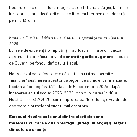
Dosarul olimpicului a fost înregistrat de Tribunalul Argeş la finele
lunii aprilie, iar judecătorii au stabilit primul termen de judecată
pentru 16 iunie.
Emanuel Mazăre, dublu medaliat cu aur regional şi internaţional în
2025
Bursele de excelență olimpică I și II au fost eliminate din cauza
aşa-numitelor măsuri privind
constrângeri
le
bugetare
impuse
de Guvern, pe fondul deficitului fiscal.
Motivul explicat a fost acela că statul „nu își mai permite
financiar” susținerea acestor categorii de stimulente financiare.
Decizia a fost legiferată în data de 5 septembrie 2025, după
începerea anului școlar 2025-2026, prin publicarea în MO a
Hotărârii nr. 732/2025 pentru aprobarea Metodologiei-cadru de
acordare a burselor și cuantumul acestora.
Emanuel Mazăre este unul dintre
elevii
de aur ai
matematicii care a dus prestigiul judeţului Argeş şi al ţării
dincolo de graniţe.