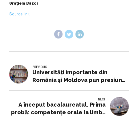
G
raţiela Bâzoi
Source link
PREVIOUS
Universități importante din
România și Moldova pun presiune
pe viitorul Guvern: cer 15% din
buget pentru educație
NEXT
A început bacalaureatul. Prima
probă: competențe orale la limba
română. Elevă, după test: „Mi-a
picat un text memoralistic”