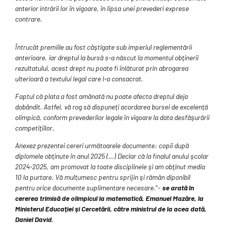
anterior intrării lor în vigoare, în lipsa unei prevederi exprese
contrare.
Întrucât premiile au fost câştigate sub imperiul reglementării
anterioare, iar dreptul la bursă s-a născut la momentul obţinerii
rezultatului, acest drept nu poate fi înlăturat prin abrogarea
ulterioară a textului legal care l-a consacrat.
Faptul că plata a fost amânată nu poate afecta dreptul deja
dobândit. Astfel, vă rog să dispuneţi acordarea bursei de excelenţă
olimpică, conform prevederilor legale în vigoare la data desfăşurării
competiţiilor.
Anexez prezentei cereri următoarele documente: copii după
diplomele obţinute în anul 2025 (…) Declar că la finalul anului şcolar
2024-2025, am promovat la toate disciplinele şi am obţinut media
10 la purtare. Vă mulţumesc pentru sprijin şi rămân diponibil
pentru orice documente suplimentare necesare.
”-
se arată în
cererea trimisă de olimpicul la matematică, Emanuel Mazăre, la
Ministerul Educaţiei şi Cercetării, către ministrul de la acea dată,
Daniel David.