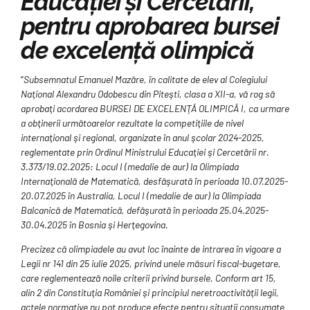
Educaţiei şi Cercetării,
pentru aprobarea bursei
de excelenţă olimpică
“
Subsemnatul Emanuel Mazăre, în calitate de elev al Colegiului
Naţional Alexandru Odobescu din Piteşti, clasa a XII-a, vă rog să
aprobaţi acordarea BURSEI DE EXCELENŢĂ OLIMPICĂ I, ca urmare
a obţinerii următoarelor rezultate la competiţiile de nivel
internaţional şi regional, organizate în anul şcolar 2024-2025,
reglementate prin Ordinul Ministrului Educaţiei şi Cercetării nr.
3.373/19.02.2025: Locul I (medalie de aur) la Olimpiada
Internaţională de Matematică, desfăşurată în perioada 10.07.2025-
20.07.2025 în Australia, Locul I (medalie de aur) la Olimpiada
Balcanică de Matematică, defăşurată în perioada 25.04.2025-
30.04.2025 în Bosnia şi Herţegovina.
Precizez că olimpiadele au avut loc înainte de intrarea în vigoare a
Legii nr 141 din 25 iulie 2025, privind unele măsuri fiscal-bugetare,
care reglementează noile criterii privind bursele. Conform art 15,
alin 2 din Constituţia României şi principiul neretroactivităţii legii,
actele normative nu pot produce efecte pentru situaţii consumate