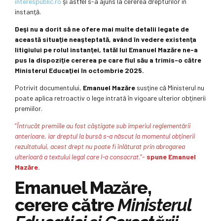
interespublic.ro
şi astfel s-a ajuns la cererea drepturilor în
instanţă.
Deşi nu a dorit să ne ofere mai multe detalii legate de
această situaţie neaşteptată, având în vedere existenţa
litigiului pe rolul instanţei, tatăl lui Emanuel Mazăre ne-a
pus la dispoziţie cererea pe care fiul său a trimis-o către
Ministerul Educaţiei în octombrie 2025.
Potrivit documentului,
Emanuel Mazăre
susţine că Ministerul nu
poate aplica retroactiv o lege intrată în vigoare ulterior obţinerii
premiilor.
“
Întrucât premiile au fost câştigate sub imperiul reglementării
anterioare, iar dreptul la bursă s-a născut la momentul obţinerii
rezultatului, acest drept nu poate fi înlăturat prin abrogarea
ulterioară a textului legal care l-a consacrat
.”-
spune Emanuel
Mazăre.
Emanuel Mazăre,
cerere către
Ministerul