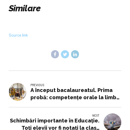
Similare
Source link
PREVIOUS
A început bacalaureatul. Prima
probă: competențe orale la limba
română. Elevă, după test: „Mi-a
picat un text memoralistic”
NEXT
Schimbări importante în Educație.
Toți elevii vor fi notați la clasă