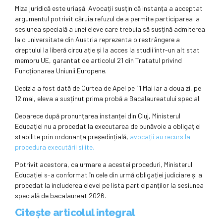
Miza juridică este uriașă. Avocații susțin că instanța a acceptat
argumentul potrivit căruia refuzul de a permite participarea la
sesiunea specială a unei eleve care trebuia să susțină admiterea
la o universitate din Austria reprezenta o restrângere a
dreptului la liberă circulație și la acces la studii într-un alt stat
membru UE, garantat de articolul 21 din Tratatul privind
Funcționarea Uniunii Europene.
Decizia a fost dată de Curtea de Apel pe 11 Mai iar a doua zi, pe
12 mai, eleva a susținut prima probă a Bacalaureatului special.
Deoarece după pronunțarea instanței din Cluj, Ministerul
Educației nu a procedat la executarea de bunăvoie a obligației
stabilite prin ordonanța președințială,
avocații au recurs la
procedura executării silite.
Potrivit acestora, ca urmare a acestei proceduri, Ministerul
Educației s-a conformat în cele din urmă obligației judiciare și a
procedat la includerea elevei pe lista participanților la sesiunea
specială de bacalaureat 2026.
Citește articolul integral