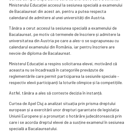
Ministerului Educației accesul la sesiunea specială a examenului
de Bacalaureat din acest an, pentru a putea respecta
calendarul de admitere al unei universități din Austria.
Tânăra a cerut accesul la sesiunea specială a examenului de
Bacalaureat, pe motiv că termenele de înscriere și admitere la
universitatea din Austria pe care a ales-o se suprapuneau cu
calendarul examenului din România, iar pentru înscriere are
nevoie de diploma de Bacalaureat.
Ministerul Educației a respins solicitarea elevei, motivând că
aceasta nu se încadrează în categoriile prevăzute de
reglementările care permit participarea la sesiunile speciale –
respectiv elevii participanți la loturile olimpice și la competițiile.
Astfel, tânăra a ales să conteste decizia în instanță.
Curtea de Apel Cluj a analizat situația prin prisma dreptului
european și a exercitării unor drepturi garantate de legislația
Uniunii Europene și a pronunțat o hotărâre judecătorească prin
care i se acorda dreptul elevei de a susține examenul în sesiunea
specială a Bacalaureatului.