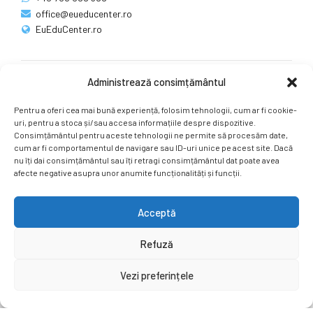
office@eueducenter.ro
EuEduCenter.ro
Administrează consimțământul
Rețele sociale
Pentru a oferi cea mai bună experiență, folosim tehnologii, cum ar fi cookie-
Ne puteți găsi și pe rețelele sociale.
uri, pentru a stoca și/sau accesa informațiile despre dispozitive.
Consimțământul pentru aceste tehnologii ne permite să procesăm date,
cum ar fi comportamentul de navigare sau ID-uri unice pe acest site. Dacă
nu îți dai consimțământul sau îți retragi consimțământul dat poate avea
afecte negative asupra unor anumite funcționalități și funcții.
Acceptă
Copyright by
EuEduCenter.ro
.
Refuză
Prima Pagină
Simpozion Internațional
Revista
Știri
Vezi preferințele
Cont Client
ÎNAPOI SUS