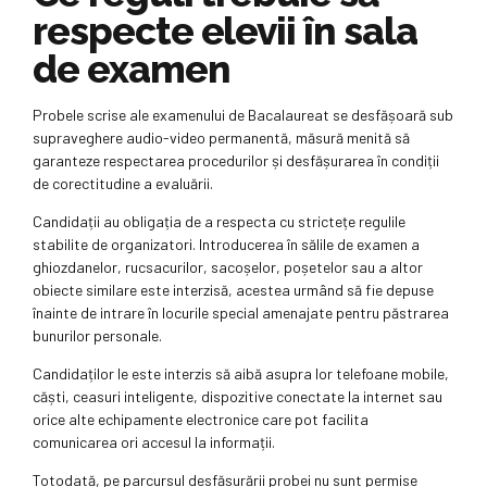
respecte elevii în sala
de examen
Probele scrise ale examenului de Bacalaureat se desfășoară sub
supraveghere audio-video permanentă, măsură menită să
garanteze respectarea procedurilor și desfășurarea în condiții
de corectitudine a evaluării.
Candidații au obligația de a respecta cu strictețe regulile
stabilite de organizatori. Introducerea în sălile de examen a
ghiozdanelor, rucsacurilor, sacoșelor, poșetelor sau a altor
obiecte similare este interzisă, acestea urmând să fie depuse
înainte de intrare în locurile special amenajate pentru păstrarea
bunurilor personale.
Candidaților le este interzis să aibă asupra lor telefoane mobile,
căști, ceasuri inteligente, dispozitive conectate la internet sau
orice alte echipamente electronice care pot facilita
comunicarea ori accesul la informații.
Totodată, pe parcursul desfășurării probei nu sunt permise