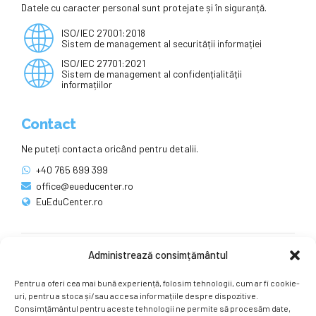
Datele cu caracter personal sunt protejate și în siguranță.
ISO/IEC 27001:2018
Sistem de management al securității informației
ISO/IEC 27701:2021
Sistem de management al confidențialității
informațiilor
Contact
Ne puteți contacta oricând pentru detalii.
+40 765 699 399
office@eueducenter.ro
EuEduCenter.ro
Administrează consimțământul
Rețele sociale
Pentru a oferi cea mai bună experiență, folosim tehnologii, cum ar fi cookie-
Ne puteți găsi și pe rețelele sociale.
uri, pentru a stoca și/sau accesa informațiile despre dispozitive.
Consimțământul pentru aceste tehnologii ne permite să procesăm date,