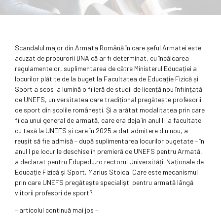
Scandalul major din Armata Română în care șeful Armatei este
acuzat de procurorii DNA că ar fi determinat, cu încălcarea
regulamentelor, suplimentarea de către Ministerul Educației a
locurilor plătite de la buget la Facultatea de Educație Fizică și
Sport a scos la lumină o filieră de studii de licență nou înființată
de UNEFS, universitatea care tradițional pregătește profesorii
de sport din școlile românești. Și a arătat modalitatea prin care
fiica unui general de armată, care era deja în anul II la facultate
cu taxă la UNEFS și care în 2025 a dat admitere din nou, a
reușit să fie admisă – după suplimentarea locurilor bugetate – în
anul I pe locurile deschise în premieră de UNEFS pentru Armată,
a declarat pentru Edupedu.ro rectorul Universității Naționale de
Educație Fizică și Sport, Marius Stoica. Care este mecanismul
prin care UNEFS pregătește specialiști pentru armată lângă
viitorii profesori de sport?
– articolul continuă mai jos –