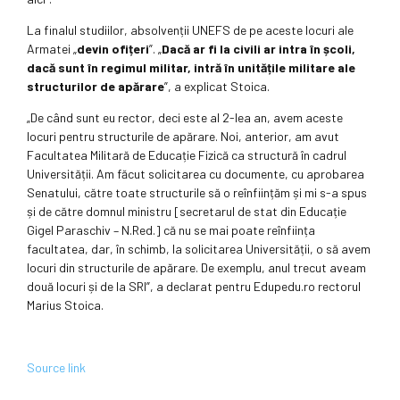
La finalul studiilor, absolvenții UNEFS de pe aceste locuri ale
Armatei „
devin ofițeri
”. „
Dacă ar fi la civili ar intra în școli,
dacă sunt în regimul militar, intră în unitățile militare ale
structurilor de apărare
”, a explicat Stoica.
„De când sunt eu rector, deci este al 2-lea an, avem aceste
locuri pentru structurile de apărare. Noi, anterior, am avut
Facultatea Militară de Educație Fizică ca structură în cadrul
Universității. Am făcut solicitarea cu documente, cu aprobarea
Senatului, către toate structurile să o reînființăm și mi s-a spus
și de către domnul ministru [secretarul de stat din Educație
Gigel Paraschiv – N.Red.] că nu se mai poate reînființa
facultatea, dar, în schimb, la solicitarea Universității, o să avem
locuri din structurile de apărare. De exemplu, anul trecut aveam
două locuri și de la SRI”, a declarat pentru Edupedu.ro rectorul
Marius Stoica.
Source link