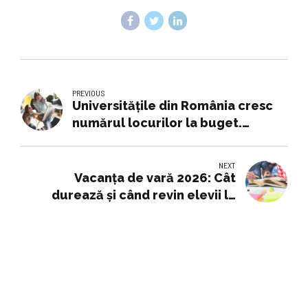
PREVIOUS
Universitățile din România cresc
numărul locurilor la buget.
Absolvenții de liceu au mai multe
șanse anul acesta
NEXT
Vacanța de vară 2026: Cât
durează și când revin elevii la
cursuri în noul an școlar