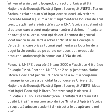
Într-un interviu pentru Edupedu.ro, rectorul Universității
Naționale de Educație Fizică și Sport București (UNEFS), Marius
Stoica, a relatat cum a înființat aceste locuri universitare
dedicate Armatei și cum a cerut suplimentarea locurilor de anul
trecut, suplimentare intrată în vizorul DNA. Stoica a susținut că
el este cel care a cerut majorarea numărului de locuri finanțate
de stat și că nu are cunoștință de actul semnat de general-
locotenentul Iulian Berdilă adresat Ministerului Educației și
Cercetării și care privea tocmai suplimentarea locurilor de la
buget la Universitatea pe care o conduce, act invocat de
procurorii anticorupție în comunicatul DNA de ieri.
Pe scurt, UNEFS avea până în anul 2000 o Facultate Militară de
Educație Fizică. Rector al UNEFS de 2 ani și jumătate, Marius
Stoica a declarat pentru Edupedu.ro că a avut în programul
managerial cu care a candidat la conducerea Universității
Naționale de Educație Fizică și Sport București (UNEFS) ideea
reînființării Facultății Militare. Reprezentanții Ministerului
Educației i-au spus că reînființarea Facultății Militare nu este
posibilă, însă în urma unor acorduri cu Ministerul Apărării Stoica
a reușit „să aducem studenții din structurile de apărare la noi
aici”.