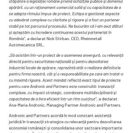
stăpânire a legislaţiei române privind achiziţiile publice şi domeniul
apărării, cu un raţionament comercial solid şi cu capacitatea de a
se adapta ritmului impus de proiect. Echipa a gestionat aspecte
cu adevărat complexe cu claritate şi rigoare şi a fost un partener
stabil pe tot parcursul procesului. Ne bucurăm că i-am avut alături
şi aşteptăm cu încredere continuarea acestui parteneriat în
România”,
a declarat Nick Stirban, CEO, Rheinmetall
Automecanica SRL.
„Să asistăm într-un proiect de o asemenea anvergură, cu relevanţă
directă pentru securitatea naţională şi pentru dezvoltarea
industriei locale de apărare, reprezintă atât o realizare definitorie
pentru firma noastră, cât şi o responsabilitate pe care am tratat-o
cu maximă rigoare. Acest mandat reflectă exact tipul de proiecte
pentru care Andronic and Partners este construită: tranzacţii
complexe, cu impact strategic, coordonare multidisciplinară şi
capacitatea de a livra eficient într-un ritm susţinut”,
a declarat
Ana-Maria Andronic, Managing Partner Andronic and Partners.
Andronic and Partners acordă în mod constant asistenţă
juridică în tranzacţii strategice cu relevanţă pentru dezvoltarea
economiei româneşti şi consolidarea unor sectoare importante