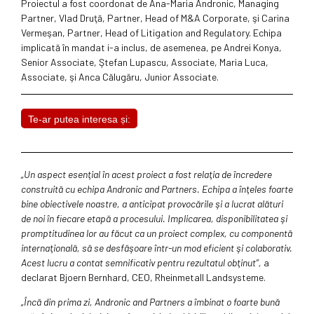
Proiectul a fost coordonat de Ana-Maria Andronic, Managing
Partner, Vlad Druţă, Partner, Head of M&A Corporate, şi Carina
Vermeşan, Partner, Head of Litigation and Regulatory. Echipa
implicată în mandat i-a inclus, de asemenea, pe Andrei Konya,
Senior Associate, Ştefan Lupascu, Associate, Maria Luca,
Associate, şi Anca Călugăru, Junior Associate.
Te-ar putea interesa și:
„Un aspect esenţial în acest proiect a fost relaţia de încredere
construită cu echipa Andronic and Partners.
Echipa a înţeles foarte
bine obiectivele noastre, a anticipat provocările şi a lucrat alături
de noi în fiecare etapă a procesului. Implicarea, disponibilitatea şi
promptitudinea lor au făcut ca un proiect complex, cu componentă
internaţională, să se desfăşoare într-un mod eficient şi colaborativ.
Acest lucru a contat semnificativ pentru rezultatul obţinut”,
a
declarat Bjoern Bernhard, CEO, Rheinmetall Landsysteme.
„Încă din prima zi, Andronic and Partners a îmbinat o foarte bună