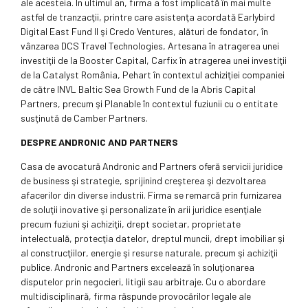
ale acesteia. În ultimul an, firma a fost implicată în mai multe
astfel de tranzacţii, printre care asistenţa acordată Earlybird
Digital East Fund II şi Credo Ventures, alături de fondator, în
vânzarea DCS Travel Technologies, Artesana în atragerea unei
investiţii de la Booster Capital, Carfix în atragerea unei investiţii
de la Catalyst România, Pehart în contextul achiziţiei companiei
de către INVL Baltic Sea Growth Fund de la Abris Capital
Partners, precum şi Planable în contextul fuziunii cu o entitate
susţinută de Camber Partners.
DESPRE ANDRONIC AND PARTNERS
Casa de avocatură Andronic and Partners oferă servicii juridice
de business şi strategie, sprijinind creşterea şi dezvoltarea
afacerilor din diverse industrii. Firma se remarcă prin furnizarea
de soluţii inovative şi personalizate în arii juridice esenţiale
precum fuziuni şi achiziţii, drept societar, proprietate
intelectuală, protecţia datelor, dreptul muncii, drept imobiliar şi
al construcţiilor, energie şi resurse naturale, precum şi achiziţii
publice. Andronic and Partners excelează în soluţionarea
disputelor prin negocieri, litigii sau arbitraje. Cu o abordare
multidisciplinară, firma răspunde provocărilor legale ale