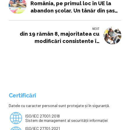
România, pe primul loc în UE la
abandon școlar. Un tânăr din șase
părăsește timpuriu sistemul de
învățământ
NEXT
din 19 rămân 8, majoritatea cu
modificări consistente în
propunerea legii salarizării –
Edupedu.ro
Certificări
Datele cu caracter personal sunt protejate și în siguranță.
ISO/IEC 27001:2018
Sistem de management al securității informației
ISO/IEC 27701:2021