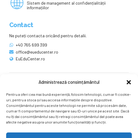
Sistem de management al confidențialității
informațiilor
Contact
Ne puteți contacta oricând pentru detalii.
+40 765 699 399
office@eueducenter.ro
EuEduCenter.ro
Administrează consimțământul
Rețele sociale
Pentru a oferi cea mai bună experiență, folosim tehnologii, cum ar fi cookie-
Ne puteți găsi și pe rețelele sociale.
uri, pentru a stoca și/sau accesa informațiile despre dispozitive.
Consimțământul pentru aceste tehnologii ne permite să procesăm date,
cum ar fi comportamentul de navigare sau ID-uri unice pe acest site. Dacă
nu îți dai consimțământul sau îți retragi consimțământul dat poate avea
afecte negative asupra unor anumite funcționalități și funcții.