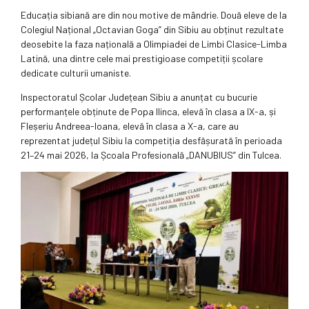
Educația sibiană are din nou motive de mândrie. Două eleve de la
Colegiul Național „Octavian Goga” din Sibiu au obținut rezultate
deosebite la faza națională a Olimpiadei de Limbi Clasice-Limba
Latină, una dintre cele mai prestigioase competiții școlare
dedicate culturii umaniste.
Inspectoratul Școlar Județean Sibiu a anunțat cu bucurie
performanțele obținute de Popa Ilinca, elevă în clasa a IX-a, și
Fleșeriu Andreea-Ioana, elevă în clasa a X-a, care au
reprezentat județul Sibiu la competiția desfășurată în perioada
21–24 mai 2026, la Școala Profesională „DANUBIUS” din Tulcea.