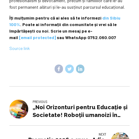
profesionalism și devotament, precum și familiilor care le-au
fost permanent alături și le-au susținut parcursul educațional.
Îți mulțumim pentru că ai ales să te informezi
din Sibiu
100%
. Poate ai informații din comunitate și vrei să le
împărtășești cu noi. Scrie un mesaj pe e-
mail
[email protected]
sau WhatsApp 0752.060.007
Source link
PREVIOUS
„Noi Orizonturi pentru Educație și
Societate! Roboții umanoizi în
viața de zi cu zi! Realitatea job-
ului de mâine!”, conferința
NEXT
găzduită de FAA a UB - UniBuc