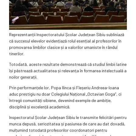
Reprezentanții Inspectoratului Școlar Județean Sibiu subliniază
că succesul elevelor evidențiază rolul esențial al profesorilor în
promovarea limbilor clasice și a valorilor umaniste în rândul
tinerilor.
Totodată, aceste rezultate demonstrează că studiul limbii latine
își păstrează actualitatea și relevanța în formarea intelectuală a
noilor generații.
Prin performanțele lor, Popa Ilinca și Fleșeriu Andreea-Ioana
aduc prestigiu nu doar Colegiului Național „Octavian Goga”, ci
întregii comunități sibiene, devenind exemple de ambiție,
disciplină și excelență academică.
Inspectoratul Școlar Județean Sibiu le transmite felicitări pentru
munca depusă, seriozitatea și pasiunea de care au dat dovadă,
mulțumind totodată profesorilor coordonatori pentru