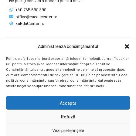
Ne puteți contacta oricând pentru detalii.
+40 765 699 399
office@eueducenter.ro
EuEduCenter.ro
Administrează consimțământul
Rețele sociale
Pentru a oferi cea mai bună experiență, folosim tehnologii, cum ar fi cookie-
Ne puteți găsi și pe rețelele sociale.
uri, pentru a stoca și/sau accesa informațiile despre dispozitive.
Consimțământul pentru aceste tehnologii ne permite să procesăm date,
cum ar fi comportamentul de navigare sau ID-uri unice pe acest site. Dacă
nu îți dai consimțământul sau îți retragi consimțământul dat poate avea
afecte negative asupra unor anumite funcționalități și funcții.
Acceptă
Copyright by
EuEduCenter.ro
.
Refuză
Prima Pagină
Simpozion Internațional
Revista
Știri
Vezi preferințele
Cont Client
ÎNAPOI SUS