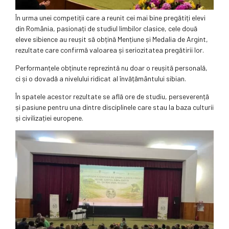
În urma unei competiții care a reunit cei mai bine pregătiți elevi
din România, pasionați de studiul limbilor clasice, cele două
eleve sibience au reușit să obțină Mențiune și Medalia de Argint,
rezultate care confirmă valoarea și seriozitatea pregătirii lor.
Performanțele obținute reprezintă nu doar o reușită personală,
ci și o dovadă a nivelului ridicat al învățământului sibian.
În spatele acestor rezultate se află ore de studiu, perseverență
și pasiune pentru una dintre disciplinele care stau la baza culturii
și civilizației europene.