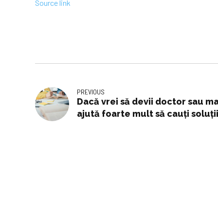
Source link
PREVIOUS
Dacă vrei să devii doctor sau ma
ajută foarte mult să cauți soluți
matematice, ci presupun înțel