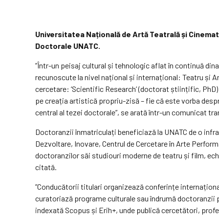
Universitatea Națională de Artă Teatrală și Cinemat
Doctorale UNATC.
”Într-un peisaj cultural și tehnologic aflat în continuă 
recunoscute la nivel național și internațional: Teatru și
cercetare: ‘Scientific Research’ (doctorat științific, PhD
pe creația artistică propriu-zisă – fie că este vorba des
central al tezei doctorale”, se arată într-un comunicat 
Doctoranzii înmatriculați beneficiază la UNATC de o infr
Dezvoltare, Inovare, Centrul de Cercetare în Arte Performa
doctoranzilor săi studiouri moderne de teatru și film, ech
citată.
”Conducătorii titulari organizează conferințe internaționa
curatoriază programe culturale sau îndrumă doctoranzii pe
indexată Scopus și Erih+, unde publică cercetători, profe