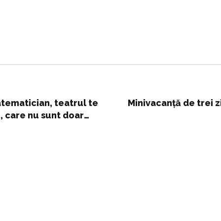
tematician, teatrul te
Minivacanță de trei z
i, care nu sunt doar
egere – Edupedu.ro