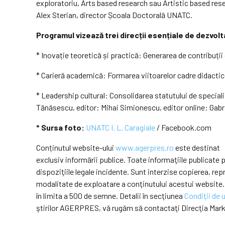
exploratoriu, Arts based research sau Artistic based resea
Alex Sterian, director Școala Doctorală UNATC.
Programul vizează trei direcții esențiale de dezvolt
* Inovație teoretică și practică: Generarea de contribuții 
* Carieră academică: Formarea viitoarelor cadre didactice 
* Leadership cultural: Consolidarea statutului de specia
Tănăsescu, editor: Mihai Simionescu, editor online: Gab
* Sursa foto:
UNATC I. L. Caragiale
/ Facebook.com
Conținutul website-ului
www.agerpres.ro
este destinat
exclusiv informării publice. Toate informaţiile publicat
dispoziţiile legale incidente. Sunt interzise copierea, r
modalitate de exploatare a conţinutului acestui website.
în limita a 500 de semne. Detalii în secţiunea
Condiţii de u
ştirilor AGERPRES, vă rugăm să contactaţi Direcţia Mar