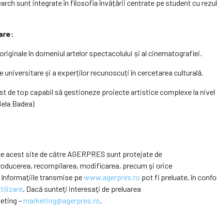
rch sunt integrate în filosofia învățării centrate pe student cu rezu
are:
originale în domeniul artelor spectacolului și al cinematografiei.
universitare și a experților recunoscuți în cercetarea culturală.
list de top capabil să gestioneze proiecte artistice complexe la niv
riela Badea)
e pe acest site de către AGERPRES sunt protejate de
eproducerea, recompilarea, modificarea, precum şi orice
 Informaţiile transmise pe
www.agerpres.ro
pot fi preluate, în confo
tilizare
. Dacă sunteţi interesaţi de preluarea
keting –
marketing@agerpres.ro
.