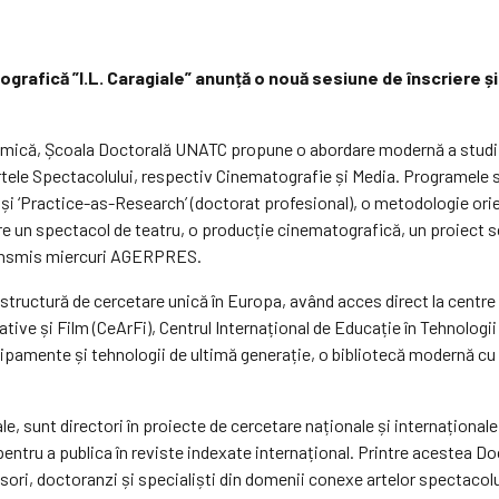
ografică ”I.L. Caragiale” anunță o nouă sesiune de înscriere ș
dinamică, Școala Doctorală UNATC propune o abordare modernă a studii
 Artele Spectacolului, respectiv Cinematografie și Media. Programele 
) și ‘Practice-as-Research’ (doctorat profesional), o metodologie ori
pre un spectacol de teatru, o producție cinematografică, un proiect 
transmis miercuri AGERPRES.
astructură de cercetare unică în Europa, având acces direct la cent
tive și Film (CeArFi), Centrul Internațional de Educație în Tehnologi
ipamente și tehnologii de ultimă generație, o bibliotecă modernă cu t
le, sunt directori în proiecte de cercetare naționale și internaționale
ntru a publica în reviste indexate internațional. Printre acestea Do
sori, doctoranzi și specialiști din domenii conexe artelor spectacol