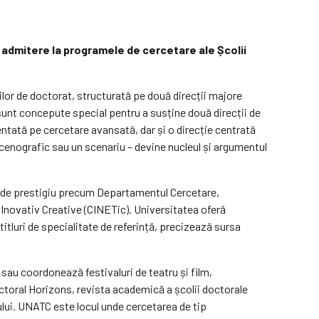
i admitere la programele de cercetare ale Școlii
lor de doctorat, structurată pe două direcții majore
sunt concepute special pentru a susține două direcții de
entată pe cercetare avansată, dar și o direcție centrată
scenografic sau un scenariu – devine nucleul și argumentul
re de prestigiu precum Departamentul Cercetare,
i Inovativ Creative (CINETic). Universitatea oferă
itluri de specialitate de referință, precizează sursa
 sau coordonează festivaluri de teatru și film,
ctoral Horizons, revista academică a școlii doctorale
ului. UNATC este locul unde cercetarea de tip