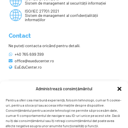
Sistem de management al securității informației
ISO/IEC 27701:2021
Sistem de management al confidențialității
informațiilor
Contact
Ne puteți contacta oricând pentru detalii.
+40 765 699 399
office@eueducenter.ro
EuEduCenter.ro
Administrează consimțământul
Rețele sociale
Pentru a oferi cea mai bună experiență, folosim tehnologii, cum ar fi cookie-
Ne puteți găsi și pe rețelele sociale.
uri, pentru a stoca și/sau accesa informațiile despre dispozitive.
Consimțământul pentru aceste tehnologii ne permite să procesăm date,
cum ar fi comportamentul de navigare sau ID-uri unice pe acest site. Dacă
nu îți dai consimțământul sau îți retragi consimțământul dat poate avea
afecte negative asupra unor anumite funcționalități și funcții.