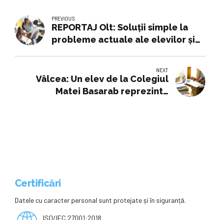
PREVIOUS
REPORTAJ Olt: Soluții simple la
probleme actuale ale elevilor și
școlilor, găsite de liceenii de la
'N.Titulescu' Slatina
NEXT
Vâlcea: Un elev de la Colegiul
Matei Basarab reprezintă
România la olimpiadele
internaționale de AI
Certificări
Datele cu caracter personal sunt protejate și în siguranță.
ISO/IEC 27001:2018