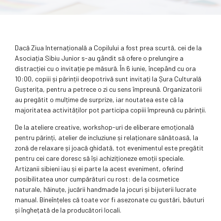
Dacă Ziua Internațională a Copilului a fost prea scurtă, cei de la
Asociația Sibiu Junior s-au gândit să ofere o prelungire a
distracției cu o invitație pe măsură. În 6 iunie, începând cu ora
10:00, copiii și părinții deopotrivă sunt invitați la Șura Culturală
Gușterița, pentru a petrece o zi cu sens împreună. Organizatorii
au pregătit o mulțime de surprize, iar noutatea este că la
majoritatea activităților pot participa copiii împreună cu părinții.
De la ateliere creative, workshop-uri de eliberare emoțională
pentru părinți, atelier de incluziune și relaționare sănătoasă, la
zonă de relaxare și joacă ghidată, tot evenimentul este pregătit
pentru cei care doresc să își achiziționeze emoții speciale.
Artizanii sibieni iau și ei parte la acest eveniment, oferind
posibilitatea unor cumpărături cu rost: de la cosmetice
naturale, hăinuțe, jucării handmade la jocuri și bijuterii lucrate
manual. Bineînțeles că toate vor fi asezonate cu gustări, băuturi
și înghețată de la producători locali.