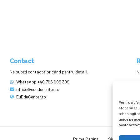
Contact
R
Ne puteți contacta oricând pentru detalii.
N
WhatsApp +40 765 699 399
office@eueducenter.ro
EuEduCenter.ro
Pentru a ofer
stoca și/sau
tehnologii n
unice pe ace
poate avea af
Prima Pagină
Simpozion Intern