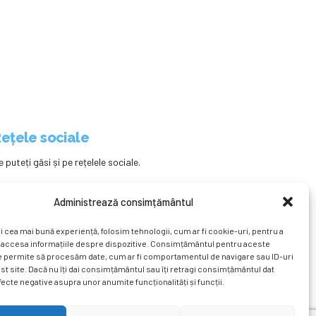
ețele sociale
e puteți găsi și pe rețelele sociale.
Administrează consimțământul
i cea mai bună experiență, folosim tehnologii, cum ar fi cookie-uri, pentru a
 accesa informațiile despre dispozitive. Consimțământul pentru aceste
e permite să procesăm date, cum ar fi comportamentul de navigare sau ID-uri
st site. Dacă nu îți dai consimțământul sau îți retragi consimțământul dat
ecte negative asupra unor anumite funcționalități și funcții.
ațional
Revista
Știri
Cont Client
ÎNAPOI SUS