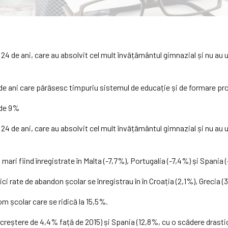
t 24 de ani, care au absolvit cel mult învățământul gimnazial și nu a
4 de ani care părăsesc timpuriu sistemul de educație și de formare pro
 de 9%
t 24 de ani, care au absolvit cel mult învățământul gimnazial și nu a
mari fiind înregistrate în Malta (-7,7%), Portugalia (-7,4%) și Spania 
i rate de abandon școlar se înregistrau în în Croația (2,1%), Grecia (3
m școlar care se ridică la 15,5%.
eștere de 4,4% față de 2015) și Spania (12,8%, cu o scădere drastică