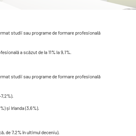
u urmat studii sau programe de formare profesională
fesională a scăzut de la 11% la 9,1%.
u urmat studii sau programe de formare profesională
(-7,2%).
%) și Irlanda (3,6%).
, de 7,2% în ultimul deceniu).