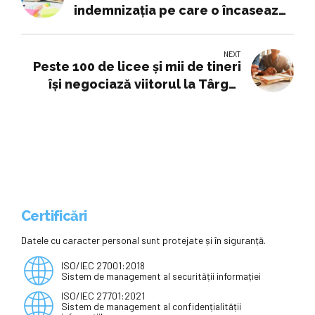
indemnizația pe care o încasează
peste 100.000 de profesori
NEXT
Peste 100 de licee și mii de tineri
își negociază viitorul la Târgul
Educațional din București. Ce își
doresc „bobocii”
Certificări
Datele cu caracter personal sunt protejate și în siguranță.
ISO/IEC 27001:2018
Sistem de management al securității informației
ISO/IEC 27701:2021
Sistem de management al confidențialității