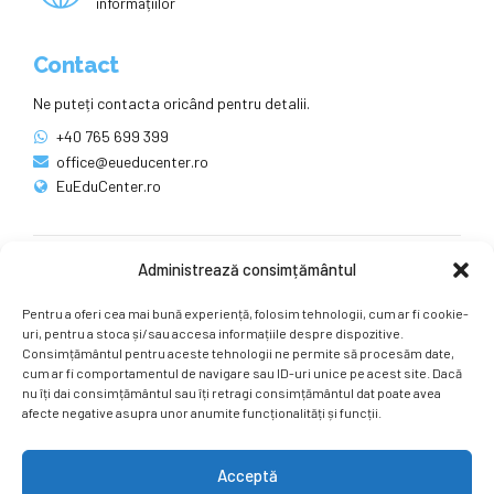
informațiilor
Contact
Ne puteți contacta oricând pentru detalii.
+40 765 699 399
office@eueducenter.ro
EuEduCenter.ro
Administrează consimțământul
Rețele sociale
Pentru a oferi cea mai bună experiență, folosim tehnologii, cum ar fi cookie-
Ne puteți găsi și pe rețelele sociale.
uri, pentru a stoca și/sau accesa informațiile despre dispozitive.
Consimțământul pentru aceste tehnologii ne permite să procesăm date,
cum ar fi comportamentul de navigare sau ID-uri unice pe acest site. Dacă
nu îți dai consimțământul sau îți retragi consimțământul dat poate avea
afecte negative asupra unor anumite funcționalități și funcții.
Acceptă