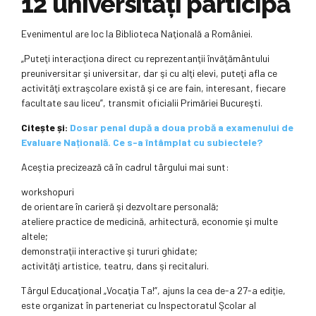
12 universități participă
Evenimentul are loc la Biblioteca Naţională a României.
„Puteţi interacţiona direct cu reprezentanţii învăţământului
preuniversitar şi universitar, dar şi cu alţi elevi, puteţi afla ce
activităţi extraşcolare există şi ce are fain, interesant, fiecare
facultate sau liceu”, transmit oficialii Primăriei Bucureşti.
Citește și:
Dosar penal după a doua probă a examenului de
Evaluare Națională. Ce s-a întâmplat cu subiectele?
Aceştia precizează că în cadrul târgului mai sunt:
workshopuri
de orientare în carieră şi dezvoltare personală;
ateliere practice de medicină, arhitectură, economie şi multe
altele;
⁠demonstraţii interactive şi tururi ghidate;
activităţi artistice, teatru, dans şi recitaluri.
Târgul Educaţional „Vocaţia Ta!”, ajuns la cea de-a 27-a ediţie,
este organizat în parteneriat cu Inspectoratul Şcolar al