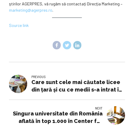
ştirilor AGERPRES, vă rugăm să contactaţi Direcţia Marketing –
marketing@agerpres.ro
.
Source link
PREVIOUS
Care sunt cele mai căutate licee
din țară și cu ce medii s-a intrat în
2025
NEXT
Singura universitate din România
aflată în top 1.000 în Center for
World University Rankings