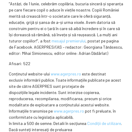
”Astăzi, de 1 Iunie, celebrăm copilăria, bucuria sinceră și speranța
pe care fiecare copil o aduce în viețile noastre. Copiii României
merită să crească într-o societate care le oferă siguranță,
educație, grijă și șansa de a-și urma visele. Avem datoria să
construim pentru ei o țară în care să aibă încredere și în care să
își dorească să rămână, să învețe și să reușească. La mulți ani
tuturor copiilor!”, a fost
mesajul premierului
, postat pe pagina
de Facebook. AGERPRES/(AS – redactor: Georgiana Tănăsescu,
editor: Mihai Simionescu, editor online: Adrian Dădârlat)
Afisari: 522
Conținutul website-ului
www.agerpres.ro
este destinat
exclusiv informării publice. Toate informaţiile publicate pe acest
site de către AGERPRES sunt protejate de
dispoziţiile legale incidente. Sunt interzise copierea,
reproducerea, recompilarea, modificarea, precum şi orice
modalitate de exploatare a conţinutului acestui website.
Informaţiile transmise pe
www.agerpres.ro
pot fi preluate, în
conformitate cu legislaţia aplicabilă,
în limita a 500 de semne. Detalii în secţiunea
Condiţii de utilizare
.
Dacă sunteţi interesaţi de preluarea