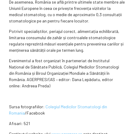
De asemenea, România se află printre ultimele state membre ale
Uniunii Europene în ceea ce privește frecvența vizitelor la
medicul stomatolog, cu o medie de aproximativ 0,3 consultații
stomatologice pe an pentru fiecare locuitor.
Potrivit specialiștilor, periajul corect, alimentația echilibrată,
limitarea consumului de zahăr și controalele stomatologice
regulate reprezintă măsuri esențiale pentru prevenirea cariilor și
menținerea sănătății orale pe termen lung.
Evenimentul a fost organizat în parteneriat de Institutul
Național de Sănătate Publică, Colegiul Medicilor Stomatologi
din România și Biroul Organizației Mondiale a Sănătății în
România. AGERPRES/(AS – editor: Dana Lepădatu, editor
online: Andreea Preda)
Sursa fotografiilor:
Colegiul Medicilor Stomatologi din
Romania
/Facebook
Afisari: 521
Conținutul website-ului
www.agerpres.ro
este destinat