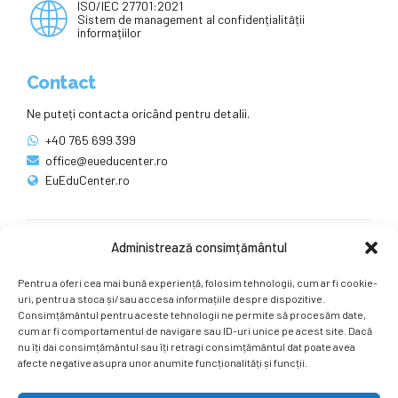
ISO/IEC 27701:2021
Sistem de management al confidențialității
informațiilor
Contact
Ne puteți contacta oricând pentru detalii.
+40 765 699 399
office@eueducenter.ro
EuEduCenter.ro
Administrează consimțământul
Rețele sociale
Pentru a oferi cea mai bună experiență, folosim tehnologii, cum ar fi cookie-
Ne puteți găsi și pe rețelele sociale.
uri, pentru a stoca și/sau accesa informațiile despre dispozitive.
Consimțământul pentru aceste tehnologii ne permite să procesăm date,
cum ar fi comportamentul de navigare sau ID-uri unice pe acest site. Dacă
nu îți dai consimțământul sau îți retragi consimțământul dat poate avea
afecte negative asupra unor anumite funcționalități și funcții.