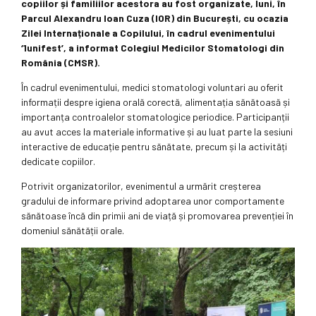
copiilor și familiilor acestora au fost organizate, luni, în
Parcul Alexandru Ioan Cuza (IOR) din București, cu ocazia
Zilei Internaționale a Copilului, în cadrul evenimentului
‘1unifest’, a informat Colegiul Medicilor Stomatologi din
România (CMSR).
În cadrul evenimentului, medici stomatologi voluntari au oferit
informații despre igiena orală corectă, alimentația sănătoasă și
importanța controalelor stomatologice periodice. Participanții
au avut acces la materiale informative și au luat parte la sesiuni
interactive de educație pentru sănătate, precum și la activități
dedicate copiilor.
Potrivit organizatorilor, evenimentul a urmărit creșterea
gradului de informare privind adoptarea unor comportamente
sănătoase încă din primii ani de viață și promovarea prevenției în
domeniul sănătății orale.