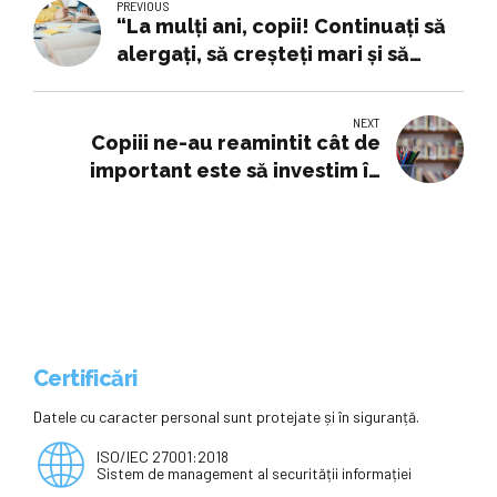
PREVIOUS
“La mulţi ani, copii! Continuați să
alergați, să creșteți mari și să
cuceriți lumea!” – Interes Public
NEXT
Copiii ne-au reamintit cât de
important este să investim în
Educație – Edupedu.ro
Certificări
Datele cu caracter personal sunt protejate și în siguranță.
ISO/IEC 27001:2018
Sistem de management al securității informației