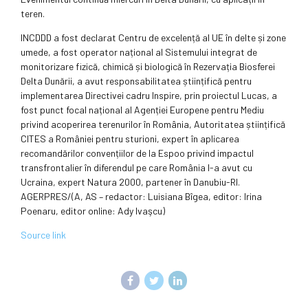
teren.
INCDDD a fost declarat Centru de excelență al UE în delte și zone
umede, a fost operator național al Sistemului integrat de
monitorizare fizică, chimică și biologică în Rezervația Biosferei
Delta Dunării, a avut responsabilitatea științifică pentru
implementarea Directivei cadru Inspire, prin proiectul Lucas, a
fost punct focal național al Agenției Europene pentru Mediu
privind acoperirea terenurilor în România, Autoritatea științifică
CITES a României pentru sturioni, expert în aplicarea
recomandărilor convențiilor de la Espoo privind impactul
transfrontalier în diferendul pe care România l-a avut cu
Ucraina, expert Natura 2000, partener în Danubiu-RI.
AGERPRES/(A, AS – redactor: Luisiana Bîgea, editor: Irina
Poenaru, editor online: Ady Ivaşcu)
Source link