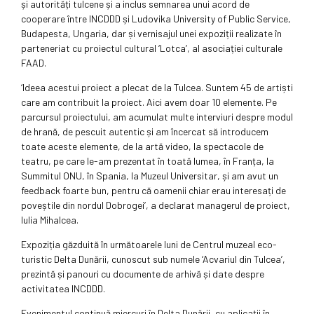
și autorități tulcene și a inclus semnarea unui acord de
cooperare între INCDDD și Ludovika University of Public Service,
Budapesta, Ungaria, dar și vernisajul unei expoziții realizate în
parteneriat cu proiectul cultural ‘Lotca’, al asociației culturale
FAAD.
‘Ideea acestui proiect a plecat de la Tulcea. Suntem 45 de artiști
care am contribuit la proiect. Aici avem doar 10 elemente. Pe
parcursul proiectului, am acumulat multe interviuri despre modul
de hrană, de pescuit autentic și am încercat să introducem
toate aceste elemente, de la artă video, la spectacole de
teatru, pe care le-am prezentat în toată lumea, în Franța, la
Summitul ONU, în Spania, la Muzeul Universitar, și am avut un
feedback foarte bun, pentru că oamenii chiar erau interesați de
poveștile din nordul Dobrogei’, a declarat managerul de proiect,
Iulia Mihalcea.
Expoziția găzduită în următoarele luni de Centrul muzeal eco-
turistic Delta Dunării, cunoscut sub numele ‘Acvariul din Tulcea’,
prezintă și panouri cu documente de arhivă și date despre
activitatea INCDDD.
Evenimentul continuă miercuri în Delta Dunării, cu aplicații în