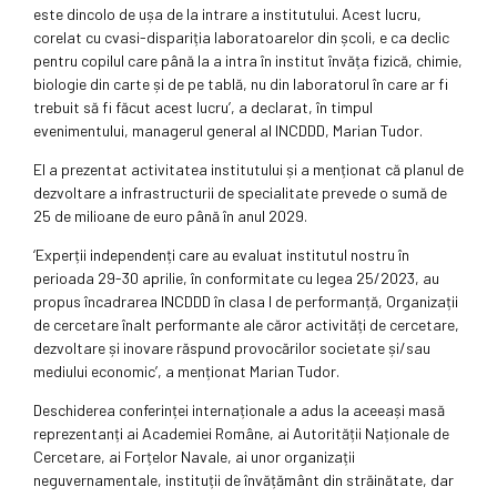
este dincolo de ușa de la intrare a institutului. Acest lucru,
corelat cu cvasi-dispariția laboratoarelor din școli, e ca declic
pentru copilul care până la a intra în institut învăța fizică, chimie,
biologie din carte și de pe tablă, nu din laboratorul în care ar fi
trebuit să fi făcut acest lucru’, a declarat, în timpul
evenimentului, managerul general al INCDDD, Marian Tudor.
El a prezentat activitatea institutului și a menționat că planul de
dezvoltare a infrastructurii de specialitate prevede o sumă de
25 de milioane de euro până în anul 2029.
‘Experții independenți care au evaluat institutul nostru în
perioada 29-30 aprilie, în conformitate cu legea 25/2023, au
propus încadrarea INCDDD în clasa I de performanță, Organizații
de cercetare înalt performante ale căror activități de cercetare,
dezvoltare și inovare răspund provocărilor societate și/sau
mediului economic’, a menționat Marian Tudor.
Deschiderea conferinței internaționale a adus la aceeași masă
reprezentanți ai Academiei Române, ai Autorității Naționale de
Cercetare, ai Forțelor Navale, ai unor organizații
neguvernamentale, instituții de învățământ din străinătate, dar