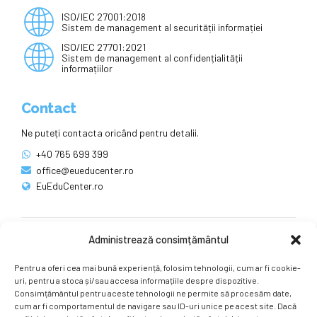
ISO/IEC 27001:2018
Sistem de management al securității informației
ISO/IEC 27701:2021
Sistem de management al confidențialității
informațiilor
Contact
Ne puteți contacta oricând pentru detalii.
+40 765 699 399
office@eueducenter.ro
EuEduCenter.ro
Administrează consimțământul
Rețele sociale
Pentru a oferi cea mai bună experiență, folosim tehnologii, cum ar fi cookie-
Ne puteți găsi și pe rețelele sociale.
uri, pentru a stoca și/sau accesa informațiile despre dispozitive.
Consimțământul pentru aceste tehnologii ne permite să procesăm date,
cum ar fi comportamentul de navigare sau ID-uri unice pe acest site. Dacă