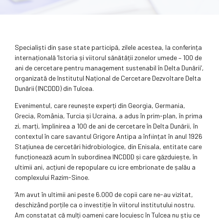
Specialiști din șase state participă, zilele acestea, la conferința
internațională ‘Istoria și viitorul sănătății zonelor umede – 100 de
ani de cercetare pentru management sustenabil în Delta Dunării’,
organizată de Institutul Național de Cercetare Dezvoltare Delta
Dunării (INCDDD) din Tulcea.
Evenimentul, care reunește experți din Georgia, Germania,
Grecia, România, Turcia și Ucraina, a adus în prim-plan, în prima
zi, marți, împlinirea a 100 de ani de cercetare în Delta Dunării, în
contextul în care savantul Grigore Antipa a înființat în anul 1926
Stațiunea de cercetări hidrobiologice, din Enisala, entitate care
funcționează acum în subordinea INCDDD și care găzduiește, în
ultimii ani, acțiuni de repopulare cu icre embrionate de șalău a
complexului Razim-Sinoe.
‘Am avut în ultimii ani peste 6.000 de copii care ne-au vizitat,
deschizând porțile ca o investiție în viitorul institutului nostru.
Am constatat că mulți oameni care locuiesc în Tulcea nu știu ce