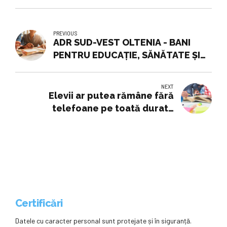
PREVIOUS
ADR SUD-VEST OLTENIA - BANI
PENTRU EDUCAŢIE, SĂNĂTATE ŞI
INOVARE - Stiri
NEXT
Elevii ar putea rămâne fără
telefoane pe toată durata
programului școlar. Ce prevede
un nou proiect de lege
Certificări
Datele cu caracter personal sunt protejate și în siguranță.