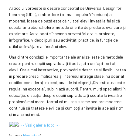
Articolul vorbește și despre conceptul de Universal Design for
Learning (UDL), o abordare tot mai populară în educația
modernă. Ideea de bază este că nu toți elevii învață la fel și că
școala ar trebui să ofere metode diferite de predare, evaluare și
exprimare. Asta poate însemna prezentări orale, proiecte,
infografice, videoclipuri sau activități practice, în funcție de
stilul de învățare al fiecărui elev.
Una dintre concluziile importante ale analizei este că metodele
create pentru copiii supradotați îi pot ajuta de fapt pe toți
elevii. Orele mai interactive, provocările deschise și flexibilitatea
în predare cresc implicarea și interesul întregii clase, nu doar al
copiilor considerați excepțional de inteligenți.„Diversitatea este
regula, nu excepția”, subliniază autorii. Pentru mulți specialiști în
educație, discuția despre copiii supradotați scoate la iveală o
problemă mai mare: faptul că multe sisteme școlare moderne
continuă să trateze elevii ca și cum toți ar învăța în același ritm
și în același mod.
››› Vezi galeria foto ‹‹‹
(sursa:
Mediafax
)