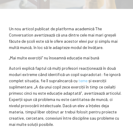
Un nou articol publicat de platforma academică The
Conversation avertizează că una dintre cele mai mari greșeli
făcute de școli este să le ofere acestor elevi pur și simplu mai
multă muncă, în loc să le adapteze modul de învățare.
„Mai multe exerciții” nu înseamnă educație mai bună
Autorii explică faptul că mulți profesori reacționează în două
moduri extreme când identifică un copil supradotat: fie ignoră
complet situația, fie îl supraîncarcă cu
teme
și exerciții
suplimentare. „A da unui copil zece exerciții în timp ce ceilalți
primesc cinci nu este educație adaptată”, avertizează articolul.
Experții spun că problema nu este cantitatea de muncă, ci
nivelul provocării intelectuale. Dacă un elev a înțeles deja
materia, timpul liber obținut ar trebui folosit pentru proiecte
creative, cercetare, conexiuni între discipline sau probleme cu
mai multe soluții posibile.