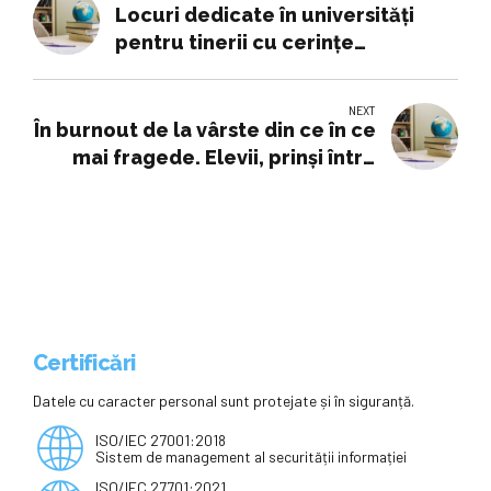
Locuri dedicate în universităţi
pentru tinerii cu cerinţe
educaţionale speciale
NEXT
În burnout de la vârste din ce în ce
mai fragede. Elevii, prinşi între
şcoală, meditaţii şi frica de eşec
Certificări
Datele cu caracter personal sunt protejate și în siguranță.
ISO/IEC 27001:2018
Sistem de management al securității informației
ISO/IEC 27701:2021