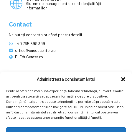
Sistem de management al confidențialității
informațiilor
Contact
Ne puteți contacta oricând pentru detalii.
+40 765 699 399
office@eueducenter.ro
EuEduCenter.ro
Administrează consimțământul
Rețele sociale
Pentru a oferi cea mai bună experiență, folosim tehnologii, cum ar fi cookie-
Ne puteți găsi și pe rețelele sociale.
uri, pentru a stoca și/sau accesa informațiile despre dispozitive.
Consimțământul pentru aceste tehnologii ne permite să procesăm date,
cum ar fi comportamentul de navigare sau ID-uri unice pe acest site. Dacă
nu îți dai consimțământul sau îți retragi consimțământul dat poate avea
afecte negative asupra unor anumite funcționalități și funcții.