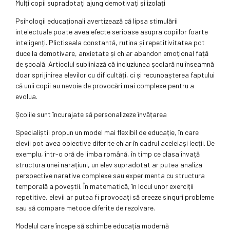
Mulți copii supradotați ajung demotivați și izolați
Psihologii educaționali avertizează că lipsa stimulării
intelectuale poate avea efecte serioase asupra copiilor foarte
inteligenți. Plictiseala constantă, rutina și repetitivitatea pot
duce la demotivare, anxietate și chiar abandon emoțional față
de școală. Articolul subliniază că incluziunea școlară nu înseamnă
doar sprijinirea elevilor cu dificultăți, ci și recunoașterea faptului
că unii copii au nevoie de provocări mai complexe pentru a
evolua.
Școlile sunt încurajate să personalizeze învățarea
Specialiștii propun un model mai flexibil de educație, în care
elevii pot avea obiective diferite chiar în cadrul aceleiași lecții. De
exemplu, într-o oră de limba română, în timp ce clasa învață
structura unei narațiuni, un elev supradotat ar putea analiza
perspective narative complexe sau experimenta cu structura
temporală a poveștii. În matematică, în locul unor exerciții
repetitive, elevii ar putea fi provocați să creeze singuri probleme
sau să compare metode diferite de rezolvare.
Modelul care începe să schimbe educația modernă