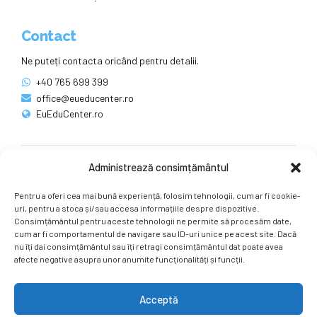
Contact
Ne puteți contacta oricând pentru detalii.
+40 765 699 399
office@eueducenter.ro
EuEduCenter.ro
Administrează consimțământul
Rețele sociale
Pentru a oferi cea mai bună experiență, folosim tehnologii, cum ar fi cookie-
Ne puteți găsi și pe rețelele sociale.
uri, pentru a stoca și/sau accesa informațiile despre dispozitive.
Consimțământul pentru aceste tehnologii ne permite să procesăm date,
cum ar fi comportamentul de navigare sau ID-uri unice pe acest site. Dacă
nu îți dai consimțământul sau îți retragi consimțământul dat poate avea
afecte negative asupra unor anumite funcționalități și funcții.
Acceptă