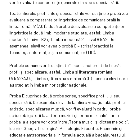
vor fi evaluate competenţe generale din afara specializării.
Toate filierele, profilurile şi specializările vor susţine o probă „de
evaluare a competenţelor lingvistice de comunicare orală în
limba română” (A01), două probe de evaluare a competenţelor
lingvistice la două limbi moderne studiate, astfel: Limba
modernă 1 – nivel B2 şi Limba modernă 2 – nivel B1/A2. De
asemenea, elevii vor avea o probă C – scrisă/practică la
Tehnologia informaţiei şi a comunicaţiilor (TIC).
Probele comune vor fi susţinute în scris, indiferent de filieră,
profil şi specializare, astfel: Limba şi literatura română
(A1/A2/A3) şi Limba şi literatura maternă (D) – pentru elevii care
au studiat în limba minorităţilor naţionale.
Proba E cuprinde două probe scrise, specifice profilului sau
specializării. De exemplu, elevii de la filiera vocaţională, profilul
artistic, specializarea muzică, vor fi evaluaţi în cadrul probei
scrise obligatorii la „Istoria muzicii şi forme muzicale”, iar la
proba la alegere vor opta între „Teoria muzicii şi dicteu melodic”,
Istorie, Geografie, Logică, Psihologie, Filosofie, Economie şi
educaţie antreprenorială. În formula actuală a bacalaureatului,