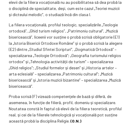
elevii de la filiera vocaţională nu au posibilitatea să dea probă la
o disciplină de specialitate, deşi, cum este cazul „Teoriei muzicii
şi dicteului melodic”, o studiază încă din clasa I.
La filiera vocaţională, profilul teologic, specializările „Teologie
ortodoxă”, „Ghid turism religios”, „Patrimoniu cultural”, „Muzică
bisericească”, liceenii vor susţine o probă scrisă obligatorie (E1)
la „Istoria Bisericii Ortodoxe Române” şi o probă scrisă la alegere
(E2) dintre „Studiul Sfintei Scripturi”, „Dogmatică Ortodoxă” –
specializarea „Teologie Ortodoxă”; „Geografía turismului religios
ortodox” şi „Tehnologia activităţii de turism” – specializarea
„Ghid religios”; „Studiul formelor şi desen” şi „Historia artelor –
arta eclesială” – specializarea „Patrimoniu cultural”; „Muzică
bisericească” şi „Istoria muzicii bizantine” – specializarea „Muzică
bisericească”.
Proba scrisă (F) vizează competenţele de bază şi diferă, de
asemenea, în funcţie de filieră, profil, domeniu şi specializare.
Noutatea constă în faptul că elevii de la filiera teoretică, profilul
real, şi cei de la filierele tehnologică şi vocaţională pot susţine
această probă la disciplina Religie.
(O.N.)