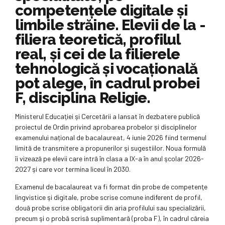
competenţele digitale şi
limbile străine. Elevii de la ­
filiera teoretică, profilul
real, şi cei de la filierele
tehnologică şi vocaţională
pot alege, în cadrul probei
F, disciplina Religie.
Ministerul Educaţiei şi Cercetării a lansat în dezbatere publică
proiectul de Ordin privind aprobarea probelor și disciplinelor
examenului național de bacalaureat, 4 iunie 2026 fiind termenul
limită de transmitere a propunerilor şi suges­ti­ilor. Noua formulă
îi vizează pe elevii care intră în clasa a IX-a în anul şcolar 2026-
2027 şi care vor termina liceul în 2030.
Examenul de bacalaureat va fi format din probe de competenţe
lingvistice şi digitale, probe scrise comune indiferent de profil,
două probe scrise obligatorii din aria profilului sau specializării,
precum şi o probă scrisă suplimentară (proba F), în cadrul căreia