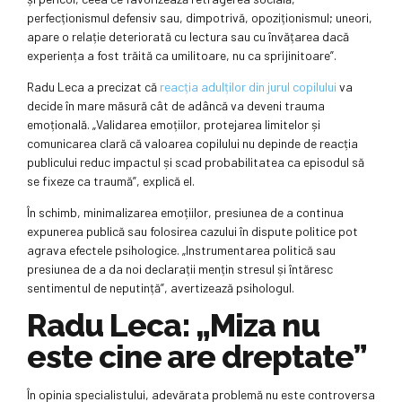
perfecționismul defensiv sau, dimpotrivă, opoziționismul; uneori,
apare o relație deteriorată cu lectura sau cu învățarea dacă
experiența a fost trăită ca umilitoare, nu ca sprijinitoare”.
Radu Leca a precizat că
reacția adulților din jurul copilului
va
decide în mare măsură cât de adâncă va deveni trauma
emoțională. „Validarea emoțiilor, protejarea limitelor și
comunicarea clară că valoarea copilului nu depinde de reacția
publicului reduc impactul și scad probabilitatea ca episodul să
se fixeze ca traumă”, explică el.
În schimb, minimalizarea emoțiilor, presiunea de a continua
expunerea publică sau folosirea cazului în dispute politice pot
agrava efectele psihologice. „Instrumentarea politică sau
presiunea de a da noi declarații mențin stresul și întăresc
sentimentul de neputință”, avertizează psihologul.
Radu Leca: „Miza nu
este cine are dreptate”
În opinia specialistului, adevărata problemă nu este controversa