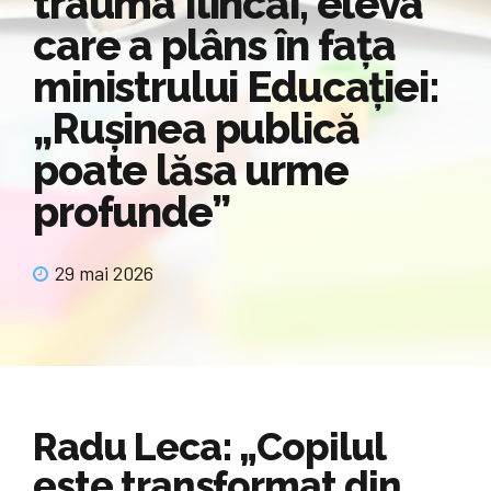
trauma Ilincăi, eleva
care a plâns în fața
ministrului Educației:
„Rușinea publică
poate lăsa urme
profunde”
29 mai 2026
Radu Leca: „Copilul
este transformat din