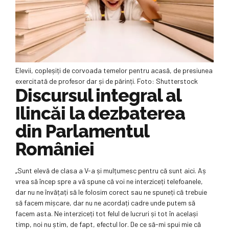
Elevii, copleșiți de corvoada temelor pentru acasă, de presiunea
exercitată de profesor dar și de părinți. Foto: Shutterstock
Discursul integral al
Ilincăi la dezbaterea
din Parlamentul
României
„Sunt elevă de clasa a V-a și mulțumesc pentru că sunt aici. Aș
vrea să încep spre a vă spune că voi ne interziceți telefoanele,
dar nu ne învățați să le folosim corect sau ne spuneți că trebuie
să facem mișcare, dar nu ne acordați cadre unde putem să
facem asta. Ne interziceți tot felul de lucruri și tot în același
timp, noi nu știm, de fapt, efectul lor. De ce să-mi spui mie că