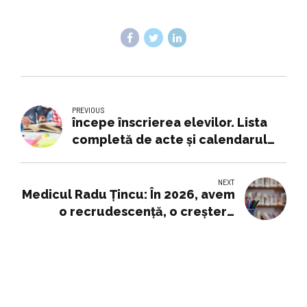
PREVIOUS
începe înscrierea elevilor. Lista
completă de acte și calendarul
oficial
NEXT
Medicul Radu Ţincu: În 2026, avem
o recrudescenţă, o creştere
foarte importantă a cazurilor de
gonoree şi sifilis, ceea ce ne arată
că educaţia medicală este
deficitară