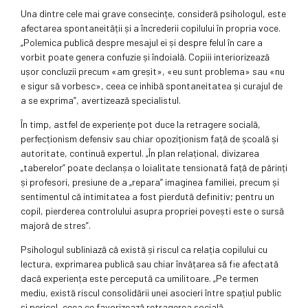
Una dintre cele mai grave consecințe, consideră psihologul, este
afectarea spontaneității și a încrederii copilului în propria voce.
„Polemica publică despre mesajul ei și despre felul în care a
vorbit poate genera confuzie și îndoială. Copiii interiorizează
ușor concluzii precum «am greșit», «eu sunt problema» sau «nu
e sigur să vorbesc», ceea ce inhibă spontaneitatea și curajul de
a se exprima”, avertizează specialistul.
În timp, astfel de experiențe pot duce la retragere socială,
perfecționism defensiv sau chiar opoziționism față de școală și
autoritate, continuă expertul. „În plan relațional, divizarea
„taberelor” poate declanșa o loialitate tensionată față de părinți
și profesori, presiune de a „repara” imaginea familiei, precum și
sentimentul că intimitatea a fost pierdută definitiv; pentru un
copil, pierderea controlului asupra propriei povești este o sursă
majoră de stres”.
Psihologul subliniază că există și riscul ca relația copilului cu
lectura, exprimarea publică sau chiar învățarea să fie afectată
dacă experiența este percepută ca umilitoare. „Pe termen
mediu, există riscul consolidării unei asocieri între spațiul public
și pericol, ceea ce favorizează retragerea socială,