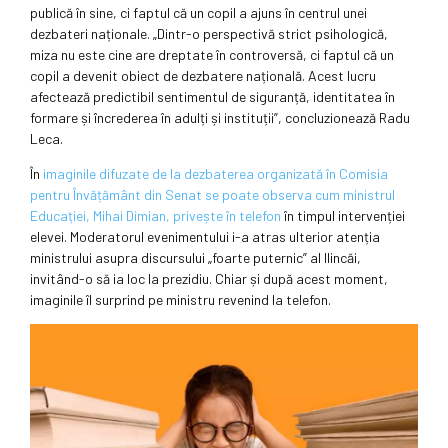
publică în sine, ci faptul că un copil a ajuns în centrul unei
dezbateri naționale. „Dintr-o perspectivă strict psihologică,
miza nu este cine are dreptate în controversă, ci faptul că un
copil a devenit obiect de dezbatere națională. Acest lucru
afectează predictibil sentimentul de siguranță, identitatea în
formare și încrederea în adulți și instituții”, concluzionează Radu
Leca.
În
imaginile difuzate de la dezbaterea organizată în Comisia
pentru Învățământ din Senat se poate observa cum ministrul
Educației, Mihai Dimian, privește în telefon
în timpul intervenției
elevei. Moderatorul evenimentului i-a atras ulterior atenția
ministrului asupra discursului „foarte puternic” al Ilincăi,
invitând-o să ia loc la prezidiu. Chiar și după acest moment,
imaginile îl surprind pe ministru revenind la telefon.