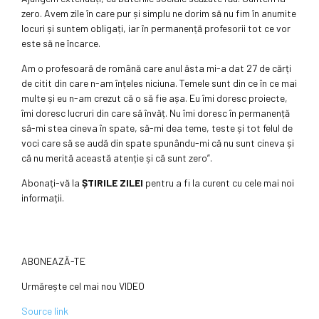
zero. Avem zile în care pur și simplu ne dorim să nu fim în anumite
locuri și suntem obligați, iar în permanență profesorii tot ce vor
este să ne încarce.
Am o profesoară de română care anul ăsta mi-a dat 27 de cărți
de citit din care n-am înțeles niciuna. Temele sunt din ce în ce mai
multe și eu n-am crezut că o să fie așa. Eu îmi doresc proiecte,
îmi doresc lucruri din care să învăț. Nu îmi doresc în permanență
să-mi stea cineva în spate, să-mi dea teme, teste și tot felul de
voci care să se audă din spate spunându-mi că nu sunt cineva și
că nu merită această atenție și că sunt zero”.
Abonați-vă la
ȘTIRILE ZILEI
pentru a fi la curent cu cele mai noi
informații.
ABONEAZĂ-TE
Urmărește cel mai nou VIDEO
Source link