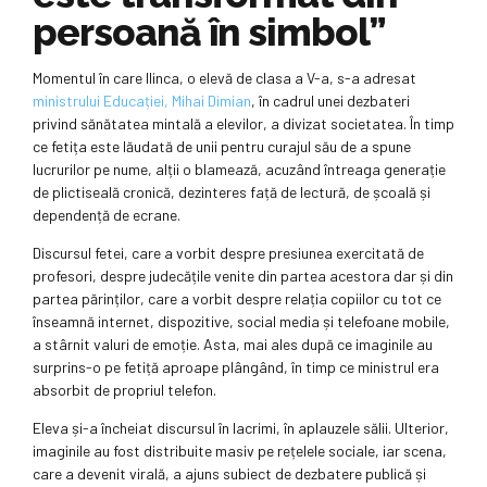
persoană în simbol”
Momentul în care Ilinca, o elevă de clasa a V-a, s-a adresat
ministrului Educației, Mihai Dimian
, în cadrul unei dezbateri
privind sănătatea mintală a elevilor, a divizat societatea. În timp
ce fetița este lăudată de unii pentru curajul său de a spune
lucrurilor pe nume, alții o blamează, acuzând întreaga generație
de plictiseală cronică, dezinteres față de lectură, de școală și
dependență de ecrane.
Discursul fetei, care a vorbit despre presiunea exercitată de
profesori, despre judecățile venite din partea acestora dar și din
partea părinților, care a vorbit despre relația copiilor cu tot ce
înseamnă internet, dispozitive, social media și telefoane mobile,
a stârnit valuri de emoție. Asta, mai ales după ce imaginile au
surprins-o pe fetiță aproape plângând, în timp ce ministrul era
absorbit de propriul telefon.
Eleva și-a încheiat discursul în lacrimi, în aplauzele sălii. Ulterior,
imaginile au fost distribuite masiv pe rețelele sociale, iar scena,
care a devenit virală, a ajuns subiect de dezbatere publică și