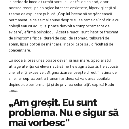
În perioada imediat următoare unui astfel de episod, apar
adesea reacții psihologice intense: anxietate, hipervigilență și
teama de expunere publică. „Copilul începe să se gândească
permanent la ce se mai spune despre el, se teme de întâlnirile cu
colegii sau cu adulții și poate dezvolta comportamente de
evitare”, afirmă psihologul. Aceste reacții sunt însoțite frecvent
de simptome fizice: dureri de cap, de stomac, tulburări de
somn, lipsa poftei de mâncare, iritabilitate sau dificultăți de
concentrare.
La școală, presiunea poate deveni și mai mare. Specialistul
atrage atenția că eleva riscă să fie fie stigmatizată, fie supusă
unei atenții excesive. „Stigmatizarea lovește direct în stima de
sine, iar supraatenția transmite ideea că valoarea copilului
depinde de performanță și de privirea celorlalți”, explică Radu
Leca.
„Am greșit. Eu sunt
problema. Nu e sigur să
mai vorbesc”