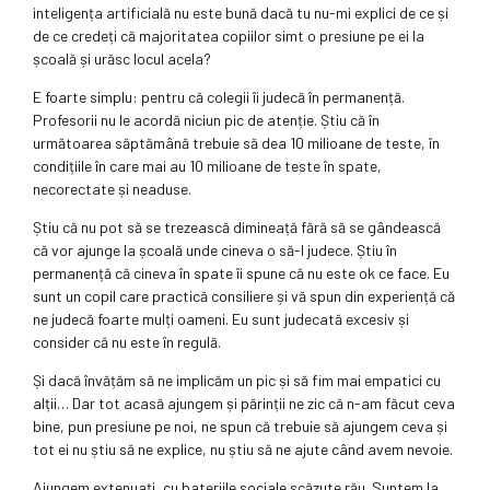
inteligența artificială nu este bună dacă tu nu-mi explici de ce și
de ce credeți că majoritatea copiilor simt o presiune pe ei la
școală și urăsc locul acela?
E foarte simplu: pentru că colegii îi judecă în permanență.
Profesorii nu le acordă niciun pic de atenție. Știu că în
următoarea săptămână trebuie să dea 10 milioane de teste, în
condițiile în care mai au 10 milioane de teste în spate,
necorectate și neaduse.
Știu că nu pot să se trezească dimineață fără să se gândească
că vor ajunge la școală unde cineva o să-l judece. Știu în
permanență că cineva în spate îi spune că nu este ok ce face. Eu
sunt un copil care practică consiliere și vă spun din experiență că
ne judecă foarte mulți oameni. Eu sunt judecată excesiv și
consider că nu este în regulă.
Și dacă învățăm să ne implicăm un pic și să fim mai empatici cu
alții… Dar tot acasă ajungem și părinții ne zic că n-am făcut ceva
bine, pun presiune pe noi, ne spun că trebuie să ajungem ceva și
tot ei nu știu să ne explice, nu știu să ne ajute când avem nevoie.
Ajungem extenuați, cu bateriile sociale scăzute rău. Suntem la