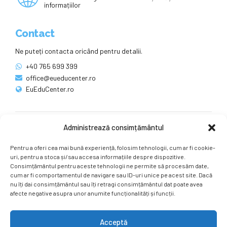
informațiilor
Contact
Ne puteți contacta oricând pentru detalii.
+40 765 699 399
office@eueducenter.ro
EuEduCenter.ro
Administrează consimțământul
Rețele sociale
Pentru a oferi cea mai bună experiență, folosim tehnologii, cum ar fi cookie-
Ne puteți găsi și pe rețelele sociale.
uri, pentru a stoca și/sau accesa informațiile despre dispozitive.
Consimțământul pentru aceste tehnologii ne permite să procesăm date,
cum ar fi comportamentul de navigare sau ID-uri unice pe acest site. Dacă
nu îți dai consimțământul sau îți retragi consimțământul dat poate avea
afecte negative asupra unor anumite funcționalități și funcții.
Acceptă