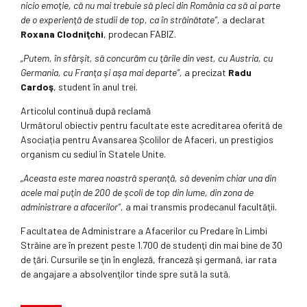
nicio emoţie, că nu mai trebuie să pleci din România ca să ai parte
de o experienţă de studii de top, ca în străinătate”,
a declarat
Roxana Clodniţchi
, prodecan FABIZ.
„Putem, în sfârşit, să concurăm cu ţările din vest, cu Austria, cu
Germania, cu Franţa şi aşa mai departe”,
a precizat
Radu
Cardoş
, student în anul trei.
Articolul continuă după reclamă
Următorul obiectiv pentru facultate este acreditarea oferită de
Asociația pentru Avansarea Școlilor de Afaceri, un prestigios
organism cu sediul în Statele Unite.
„Aceasta este marea noastră speranţă, să devenim chiar una din
acele mai puţin de 200 de şcoli de top din lume, din zona de
administrare a afacerilor”,
a mai transmis prodecanul facultăţii.
Facultatea de Administrare a Afacerilor cu Predare în Limbi
Străine are în prezent peste 1.700 de studenţi din mai bine de 30
de ţări. Cursurile se ţin în engleză, franceză şi germană, iar rata
de angajare a absolvenţilor tinde spre sută la sută.