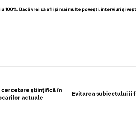
biu 100%.
Dacă vrei să afli și mai multe povești, interviuri și ve
cercetare științifică în
Evitarea subiectului îi 
ocărilor actuale