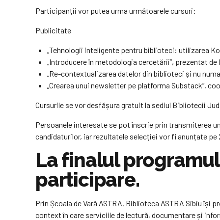
Participanții vor putea urma următoarele cursuri:
Publicitate
„Tehnologii inteligente pentru biblioteci: utilizarea K
„Introducere în metodologia cercetării”, prezentat de
„Re-contextualizarea datelor din biblioteci și nu num
„Crearea unui newsletter pe platforma Substack”, coor
Cursurile se vor desfășura gratuit la sediul Bibliotecii Ju
Persoanele interesate se pot înscrie prin transmiterea unu
candidaturilor, iar rezultatele selecției vor fi anunțate pe
La finalul programulu
participare.
Prin Școala de Vară ASTRA, Biblioteca ASTRA Sibiu își pro
context în care serviciile de lectură, documentare și info