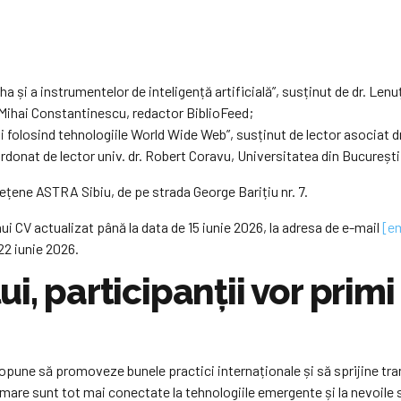
oha și a instrumentelor de inteligență artificială”, susținut de dr. Len
 Mihai Constantinescu, redactor BiblioFeed;
ai folosind tehnologiile World Wide Web”, susținut de lector asociat 
donat de lector univ. dr. Robert Coravu, Universitatea din București
dețene ASTRA Sibiu, de pe strada George Barițiu nr. 7.
i CV actualizat până la data de 15 iunie 2026, la adresa de e-mail
[em
 22 iunie 2026.
i, participanții vor primi
pune să promoveze bunele practici internaționale și să sprijine tran
rmare sunt tot mai conectate la tehnologiile emergente și la nevoile s