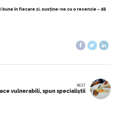
ști bune în fiecare zi, susține-ne cu o recenzie – dă
NEXT
face vulnerabili, spun specialiștii