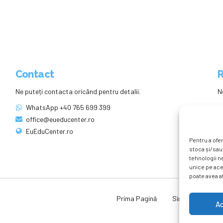
Contact
R
Ne puteți contacta oricând pentru detalii.
N
WhatsApp +40 765 699 399
office@eueducenter.ro
EuEduCenter.ro
Pentru a ofer
stoca și/sau
tehnologii n
unice pe ace
poate avea af
Prima Pagină
Simpozion Intern
A