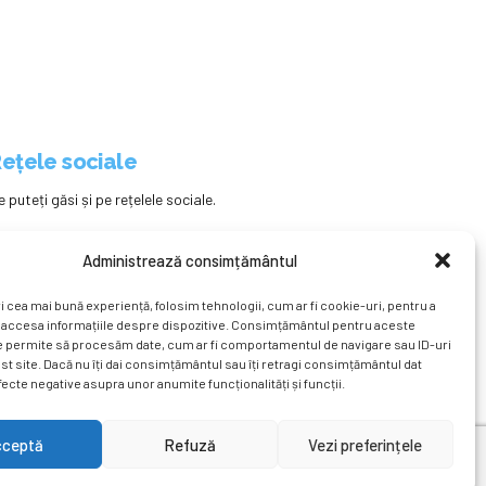
ețele sociale
e puteți găsi și pe rețelele sociale.
Administrează consimțământul
i cea mai bună experiență, folosim tehnologii, cum ar fi cookie-uri, pentru a
 accesa informațiile despre dispozitive. Consimțământul pentru aceste
e permite să procesăm date, cum ar fi comportamentul de navigare sau ID-uri
st site. Dacă nu îți dai consimțământul sau îți retragi consimțământul dat
ecte negative asupra unor anumite funcționalități și funcții.
ațional
Revista
Știri
Cont Client
ÎNAPOI SUS
cceptă
Refuză
Vezi preferințele