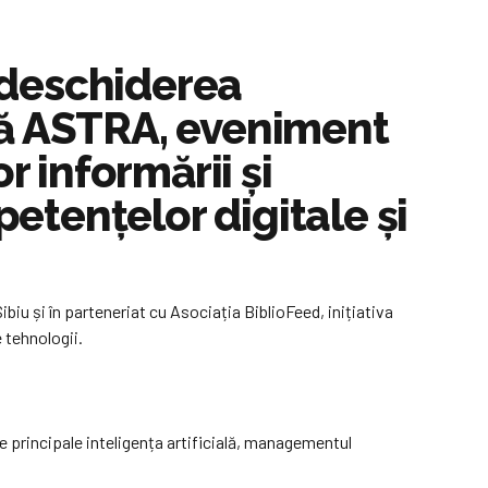
 deschiderea
Vară ASTRA, eveniment
r informării și
tențelor digitale și
biu și în parteneriat cu Asociația BiblioFeed, inițiativa
 tehnologii.
me principale inteligența artificială, managementul