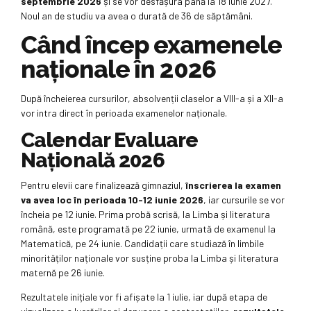
septembrie 2026
și se vor desfășura până la 18 iunie 2027.
Noul an de studiu va avea o durată de 36 de săptămâni.
Când încep examenele
naționale în 2026
După încheierea cursurilor, absolvenții claselor a VIII-a și a XII-a
vor intra direct în perioada examenelor naționale.
Calendar Evaluare
Națională 2026
Pentru elevii care finalizează gimnaziul,
înscrierea la examen
va avea loc în perioada 10-12 iunie 2026
, iar cursurile se vor
încheia pe 12 iunie. Prima probă scrisă, la Limba și literatura
română, este programată pe 22 iunie, urmată de examenul la
Matematică, pe 24 iunie. Candidații care studiază în limbile
minorităților naționale vor susține proba la Limba și literatura
maternă pe 26 iunie.
Rezultatele inițiale vor fi afișate la 1 iulie, iar după etapa de