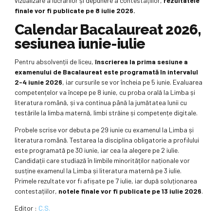
vizualizare a lucrărilor și depunere a contestațiilor,
rezultatele
finale vor fi publicate pe 8 iulie 2026.
Calendar Bacalaureat 2026,
sesiunea iunie-iulie
Pentru absolvenții de liceu,
înscrierea la prima sesiune a
examenului de Bacalaureat este programată în intervalul
2-4 iunie 2026
, iar cursurile se vor încheia pe 5 iunie. Evaluarea
competențelor va începe pe 8 iunie, cu proba orală la Limba și
literatura română, și va continua până la jumătatea lunii cu
testările la limba maternă, limbi străine și competențe digitale.
Probele scrise vor debuta pe 29 iunie cu examenul la Limba și
literatura română. Testarea la disciplina obligatorie a profilului
este programată pe 30 iunie, iar cea la alegere pe 2 iulie.
Candidații care studiază în limbile minorităților naționale vor
susține examenul la Limba și literatura maternă pe 3 iulie.
Primele rezultate vor fi afișate pe 7 iulie, iar după soluționarea
contestațiilor,
notele finale vor fi publicate pe 13 iulie 2026
.
Editor :
C.S.