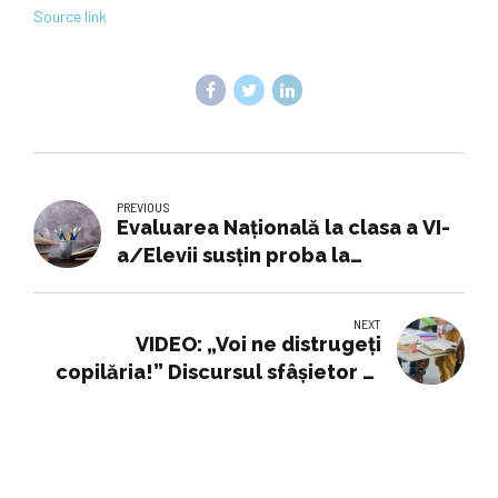
Source link
PREVIOUS
Evaluarea Națională la clasa a VI-
a/Elevii susțin proba la
Matematică
NEXT
VIDEO: „Voi ne distrugeți
copilăria!” Discursul sfâșietor al
unei eleve de clasa a V-a în fața
ministrului Educației