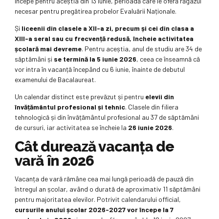
începe pentru aceștia din 13 iunie, perioadă care le oferă răgazul
necesar pentru pregătirea probelor Evaluării Naționale.
Și
liceenii din clasele a XII-a zi, precum și cei din clasa a
XIII-a seral sau cu frecvență redusă, încheie activitatea
școlară mai devreme
. Pentru aceștia, anul de studiu are 34 de
săptămâni și
se termină la 5 iunie 2026
, ceea ce înseamnă că
vor intra în vacanță începând cu 6 iunie, înainte de debutul
examenului de Bacalaureat.
Un calendar distinct este prevăzut și pentru
elevii din
învățământul profesional și tehnic
. Clasele din filiera
tehnologică și din învățământul profesional au 37 de săptămâni
de cursuri, iar activitatea se încheie la
26 iunie 2026
.
Cât durează vacanța de
vară în 2026
Vacanța de vară rămâne cea mai lungă perioadă de pauză din
întregul an școlar, având o durată de aproximativ 11 săptămâni
pentru majoritatea elevilor. Potrivit calendarului official,
cursurile anului școlar 2026-2027 vor începe la 7