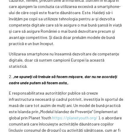
cazurilor, nimeni, precum bine afirmă Ilinca. Suntem în etapa în
care ajungem la concluzia ca utilizarea excesivă a smartphone-
ului de căre copii este foarte dăunătoare. Este. Haideţi să-i
învăţăm pe copii sa utilizeze tehnologia pentru a-şi dezvolta
competenţe digitale care să le asigure o mai bună şansă în viaţă
şi care să asigure României o mai bună dezvoltare precum şi
avantaje competitive. Şi dacă doar preluăm modele de bună
practică e un bun început.
Utilizarea smartphone nu înseamnă dezvoltare de competenţe
digitale, doar că suntem campionii Europei la această
statistică.
2. „
ne spuneţi că trebuie să facem mişcare, dar nu ne acordaţi
cadre unde putem să facem asta
„.
E responsabilitatea autorităţilor publice să creeze
infrastructura necesară şi cadrul potrivit, investiţia în sportul de
masă de care tot auzim de mulţi ani. Un model de bună practică
este Islanda prin „Modelul Islandez de Prevenţie” (implementat
global prin Planet Youth
https://planetyouth.org/
), o abordare
comunitară care înlocuieşte activităţile dăunătoare copiilor
(inclusiv consumul de droguri) cu activităţi sănătoase, cum ar fi