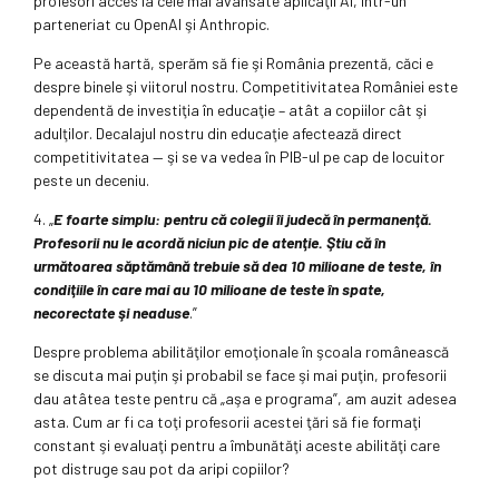
profesori acces la cele mai avansate aplicaţii AI, într-un
parteneriat cu OpenAI şi Anthropic.
Pe această hartă, sperăm să fie şi România prezentă, căci e
despre binele şi viitorul nostru. Competitivitatea României este
dependentă de investiţia în educaţie – atât a copiilor cât şi
adulţilor. Decalajul nostru din educaţie afectează direct
competitivitatea — şi se va vedea în PIB-ul pe cap de locuitor
peste un deceniu.
4. „
E foarte simplu: pentru că colegii îi judecă în permanenţă.
Profesorii nu le acordă niciun pic de atenţie. Ştiu că în
următoarea săptămână trebuie să dea 10 milioane de teste, în
condiţiile în care mai au 10 milioane de teste în spate,
necorectate şi neaduse
.”
Despre problema abilităţilor emoţionale în şcoala românească
se discuta mai puţin şi probabil se face şi mai puţin, profesorii
dau atâtea teste pentru că „aşa e programa”, am auzit adesea
asta. Cum ar fi ca toţi profesorii acestei ţări să fie formaţi
constant şi evaluaţi pentru a îmbunătăţi aceste abilităţi care
pot distruge sau pot da aripi copiilor?