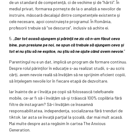
de un standard de competenţă, ci de vechime şi de “hârtii”. În
mediul privat, formarea porneşte de la o analiză a nevoilor de
instruire, măsoară decalajul dintre competenţele existente şi
cele necesare, apoi construieşte programul. În România,
profesorii trebuie să “se descurce”, inclusiv să achite ei.
5. „
Dar tot acasă ajungem şi părinţii ne zic că n-am făcut ceva
bine, pun presiune pe noi, ne spun că trebuie să ajungem ceva şi
tot ei nu ştiu să ne explice, nu ştiu să ne ajute când avem nevoie
.”
Parentingul nu e un dat, implică un program de formare continuu.
Despre rolul părinţilor în educaţie s-au realizat studii, s-au scris
cărţi, avem nevoie reală să învăţăm să ne sprijinim eficient copiii,
să înţelegem nevoile lor în fiecare etapă de dezvoltare.
Iar înainte de a-i învăţa pe copii să folosească telefoanele
mobile, ce-ar fi să-i învăţăm să-şi trăiască 100% copilăria fără
filtre de instagram? Să-i învăţăm ce înseamnă
responsabilitatea, independenţa, socializarea fără trenduri de
tiktok. Iar asta se învaţă parţial la şcoală, dar mai mult acasă.
Mai multe despre asta regăsim în cartea The Anxious
Generation.