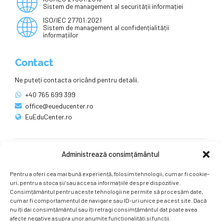
Sistem de management al securității informației
ISO/IEC 27701:2021
Sistem de management al confidențialității
informațiilor
Contact
Ne puteți contacta oricând pentru detalii.
+40 765 699 399
office@eueducenter.ro
EuEduCenter.ro
Administrează consimțământul
Rețele sociale
Pentru a oferi cea mai bună experiență, folosim tehnologii, cum ar fi cookie-
Ne puteți găsi și pe rețelele sociale.
uri, pentru a stoca și/sau accesa informațiile despre dispozitive.
Consimțământul pentru aceste tehnologii ne permite să procesăm date,
cum ar fi comportamentul de navigare sau ID-uri unice pe acest site. Dacă
nu îți dai consimțământul sau îți retragi consimțământul dat poate avea
afecte negative asupra unor anumite funcționalități și funcții.