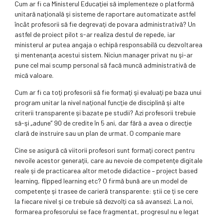
Cum ar fi ca Ministerul Educaţiei să implementeze o platformă
unitară naţională şi sisteme de raportare automatizate astfel
încât profesorii să fie degrevaţi de povara administrativă? Un
astfel de proiect pilot s-ar realiza destul de repede, iar
ministerul ar putea angaja o echipă responsabilă cu dezvoltarea
şi mentenanţa acestui sistem. Niciun manager privat nu şi-ar
pune cel mai scump personal să facă muncă administrativă de
mică valoare.
Cum ar fi ca toţi profesorii să fie formaţi şi evaluaţi pe baza unui
program unitar la nivel naţional funcţie de disciplină şi alte
criterii transparente şi bazate pe studii? Azi profesorii trebuie
să-şi „adune” 90 de credite în 5 ani, dar fără a avea o direcţie
clară de instruire sau un plan de urmat. O companie mare
Cine se asigură că viitorii profesori sunt formaţi corect pentru
nevoile acestor generaţii, care au nevoie de competenţe digitale
reale şi de practicarea altor metode didactice – project based
learning, flipped learning etc? O firmă bună are un model de
competenţe şi trasee de carieră transparente: ştii ce ţi se cere
la fiecare nivel şi ce trebuie să dezvolţi ca să avansezi. La noi,
formarea profesorului se face fragmentat, progresul nu e legat