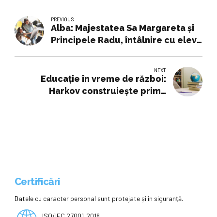
PREVIOUS
Alba: Majestatea Sa Margareta și
Principele Radu, întâlnire cu elevii
militari ai unei instituții înființate
de Regele Ferdinand (GALERIE
NEXT
FOTO)
Educație în vreme de război:
Harkov construiește prima
grădiniță subterană pe fondul
intensificării atacurilor rusești
Certificări
Datele cu caracter personal sunt protejate și în siguranță.
ISO/IEC 27001:2018