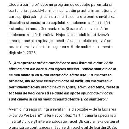
„Şcoala părinţilor” este un program de educaţie parentală şi
parteneriat şcoală-familie, inspirat din practici internaţionale,
care sprijină părinţii cu instrumente concrete pentru învăţarea,
disciplina şi bunăstarea copilului. E implementat în alte ţări –
Estonia, finlanda, Germania etc. Şi pare că e nevoie să fie
implementat şi în România. Majoritatea adulţilor utilizează
smartphone şi o aplicaţie specifică sau o soluţie digitală se
poate dezvolta destul de uşor cu atât de multe instrumente
digitale în 2026.
6. „
Am o
profesoară de română care anul ăsta mi-a dat 27 de
cărţi de citit din care n-am înţeles niciuna. Temele sunt din ce în
ce mai multe şi eu n-am crezut că o să fie aşa. Eu îmi doresc
proiecte, îmi doresc lucruri din care să învăţ. Nu îmi doresc în
permanenţă să-mi stea cineva în spate, să-mi dea teme, teste şi
tot felul de voci care să se audă din spate spunându-mi că nu
sunt cineva şi că nu merit această atenţie şi că sunt zero
”.”
Avem o întreagă ştiinţă a învăţării la dispoziţie — de la lucrarea
„How Do We Learn?” a lui Héctor Ruiz Martín până la specialiştii
Institutului de Ştiinţe ale Educaţiei, acel IŞE căruia i s-a cenzurat
o analiză ce contrazicea măsurile din pachetul de legi din 2025.