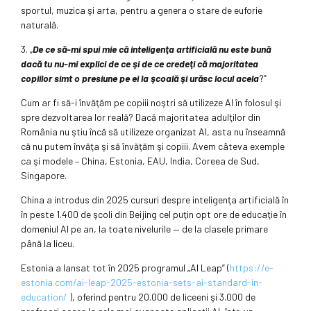
sportul, muzica şi arta, pentru a genera o stare de euforie
naturală.
3. „
De ce să-mi spui mie că inteligenţa artificială nu este bună
dacă tu nu-mi explici de ce şi de ce credeţi că majoritatea
copiilor simt o presiune pe ei la şcoală şi urăsc locul acela
?”
Cum ar fi să-i învăţăm pe copiii noştri să utilizeze AI în folosul şi
spre dezvoltarea lor reală? Dacă majoritatea adulţilor din
România nu ştiu încă să utilizeze organizat AI, asta nu înseamnă
că nu putem învăţa şi să învăţăm şi copiii. Avem câteva exemple
ca şi modele – China, Estonia, EAU, India, Coreea de Sud,
Singapore.
China a introdus din 2025 cursuri despre inteligenţa artificială în
în peste 1.400 de şcoli din Beijing cel puţin opt ore de educaţie în
domeniul AI pe an, la toate nivelurile — de la clasele primare
până la liceu.
Estonia a lansat tot în 2025 programul „AI Leap” (
https://e-
estonia.com/ai-leap-2025-estonia-sets-ai-standard-in-
education/
), oferind pentru 20.000 de liceeni şi 3.000 de