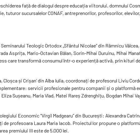
schiderea față de dialogul despre educația viitorului, domnului Cos
e, tuturor sucursalelor CONAF, antreprenorilor, profesorilor, elevilor
ipa Seminarului Teologic Ortodox „Sfântul Nicolae” din Râmnicu Vâlce
da Asprița, Mario-Octavian Bălan, Sorin-Mihai Duruinu, Mihai Manaf
ss care transformă consumul într-o experiență activă, prin kituri de
a, Cloșca și Crișan’ din Alba Iulia, coordonați de profesorul Liviu C
mplementare: servicii profesionale pentru companii și o platformă ed
 Eliza Sușeanu, Maria Vlad, Matei Rareș Zdrenghițu, Bogdan Mihai Vaj
i Colegiului Economic “Virgil Madgearu” din București: Alexandra Catr
de profesoara Laura Maria Iacob. Proiectul lor propune o platformă
ea premiului III este de 5.000 lei.