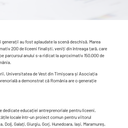
oi generații au fost aplaudate la scenă deschisă. Marea
iv 200 de liceeni finaliști, veniți din întreaga țară, care
 pe parcursul anului s-a ridicat la aproximativ 150.000 de
mânia.
ii, Universitatea de Vest din Timișoara și Asociația
eprenorială a demonstrat că România are o generație
e dedicate educației antreprenoriale pentru liceeni,
ățile locale într-un proiect comun pentru viitorul
, Dolj, Galați, Giurgiu, Gorj, Hunedoara, Iași, Maramureș,