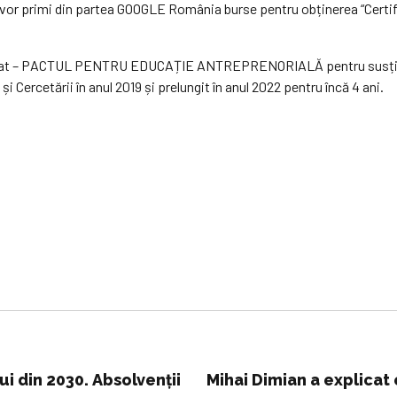
 vor primi din partea GOOGLE România burse pentru obținerea “Certifi
eneriat – PACTUL PENTRU EDUCAȚIE ANTREPRENORIALĂ pentru susține
i Cercetării în anul 2019 și prelungit în anul 2022 pentru încă 4 ani.
i din 2030. Absolvenții
Mihai Dimian a explicat