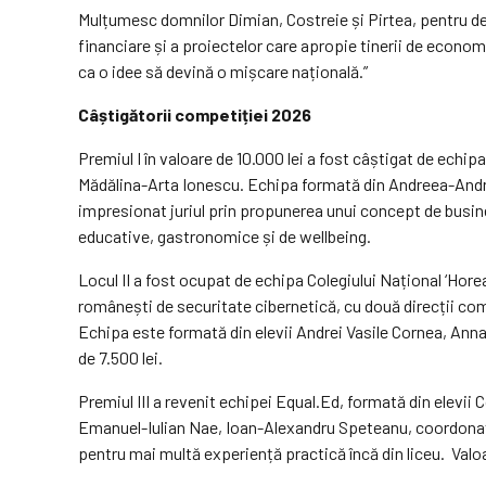
Mulțumesc domnilor Dimian, Costreie și Pirtea, pentru de
financiare și a proiectelor care apropie tinerii de economi
ca o idee să devină o mișcare națională.”
Câștigătorii competiției 2026
Premiul I în valoare de 10.000 lei a fost câștigat de ech
Mădălina-Arta Ionescu. Echipa formată din Andreea-Andra
impresionat juriul prin propunerea unui concept de busine
educative, gastronomice și de wellbeing.
Locul II a fost ocupat de echipa Colegiului Național ‘Hore
românești de securitate cibernetică, cu două direcții co
Echipa este formată din elevii Andrei Vasile Cornea, Anna
de 7.500 lei.
Premiul III a revenit echipei Equal.Ed, formată din elevi
Emanuel-Iulian Nae, Ioan-Alexandru Speteanu, coordonați 
pentru mai multă experiență practică încă din liceu. Valoar