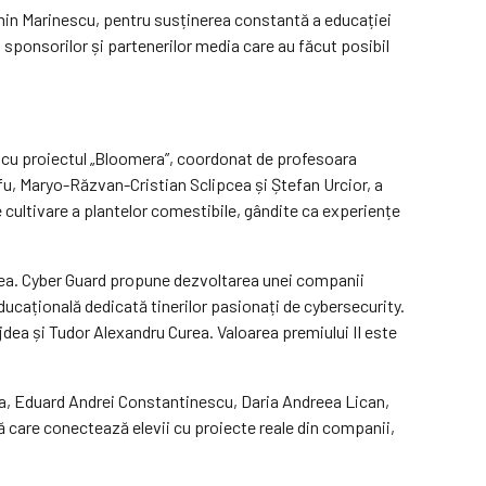
min Marinescu, pentru susținerea constantă a educației
, sponsorilor și partenerilor media care au făcut posibil
a, cu proiectul „Bloomera”, coordonat de profesoara
u, Maryo-Răzvan-Cristian Sclipcea și Ștefan Urcior, a
 cultivare a plantelor comestibile, gândite ca experiențe
ordea. Cyber Guard propune dezvoltarea unei companii
ucațională dedicată tinerilor pasionați de cybersecurity.
dea și Tudor Alexandru Curea. Valoarea premiului II este
ina, Eduard Andrei Constantinescu, Daria Andreea Lican,
 care conectează elevii cu proiecte reale din companii,