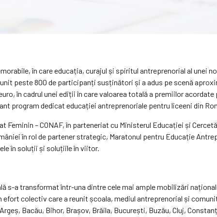
rabile, în care educația, curajul și spiritul antreprenorial al unei n
nit peste 800 de participanți susținători și a adus pe scenă aproximat
ro, în cadrul unei ediții în care valoarea totală a premiilor acordate
ant program dedicat educației antreprenoriale pentru liceeni din Ro
 Feminin – CONAF, în parteneriat cu Ministerul Educației și Cercetăr
mâniei în rol de partener strategic, Maratonul pentru Educație Antr
în soluții și soluțiile în viitor.
lă s-a transformat într-una dintre cele mai ample mobilizări național
n efort colectiv care a reunit școala, mediul antreprenorial și comunit
Argeș, Bacău, Bihor, Brașov, Brăila, București, Buzău, Cluj, Constanța