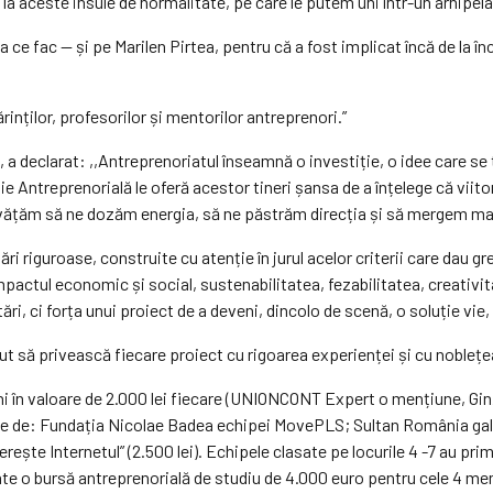
 la aceste insule de normalitate, pe care le putem uni într-un arhipel
 ce fac — și pe Marilen Pirtea, pentru că a fost implicat încă de la î
rinților, profesorilor și mentorilor antreprenori.”
a declarat: ,,Antreprenoriatul înseamnă o investiție, o idee care se 
e Antreprenorială le oferă acestor tineri șansa de a înțelege că viito
învățăm să ne dozăm energia, să ne păstrăm direcția și să mergem mai
ări riguroase, construite cu atenție în jurul acelor criterii care dau g
pactul economic și social, sustenabilitatea, fezabilitatea, creativita
ări, ci forța unui proiect de a deveni, dincolo de scenă, o soluție vi
iut să privească fiecare proiect cu rigoarea experienței și cu noblețea
uni în valoare de 2.000 lei fiecare (UNIONCONT Expert o mențiune, Gi
e de: Fundația Nicolae Badea echipei MovePLS; Sultan România galerie
ște Internetul” (2.500 lei). Echipele clasate pe locurile 4 -7 au prim
e o bursă antreprenorială de studiu de 4.000 euro pentru cele 4 me