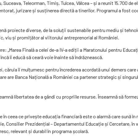
 Suceava, Teleorman, Timiș, Tulcea, Vâlcea – și a reunit 15.700 de el
torat, jurizare și susținerea directă a tinerilor. Programul a fost coo
enă proiecte diverse, de la soluții sustenabile pentru mediu și tehnol
 viu și promițător al viitorului antreprenorial al României.
re: „Marea Finală a celei de-a IV-a ediții a Maratonului pentru Educa
 încă îi educă să ceară voie înainte să îndrăznească.
i, căruia îi mulțumesc pentru încrederea acordată unui demers care 
are are Banca Națională a României ca partener strategic și singurul 
amnă libertatea de a gândi cu propriile resurse. Înseamnă să formezi
e în ceea ce privește educația financiară este o alarmă care sună în 
, Consilier Prezidențial – Departamentul Educație și Cercetare, în vede
resc, relevant și durabil în programa școlară.