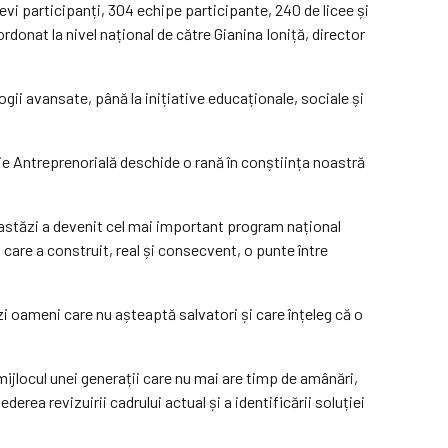
evi participanți, 304 echipe participante, 240 de licee și
rdonat la nivel național de către Gianina Ioniță, director
ogii avansate, până la inițiative educaționale, sociale și
ție Antreprenorială deschide o rană în conștiința noastră
astăzi a devenit cel mai important program național
care a construit, real și consecvent, o punte între
 oameni care nu așteaptă salvatori și care înțeleg că o
mijlocul unei generații care nu mai are timp de amânări,
rea revizuirii cadrului actual și a identificării soluției