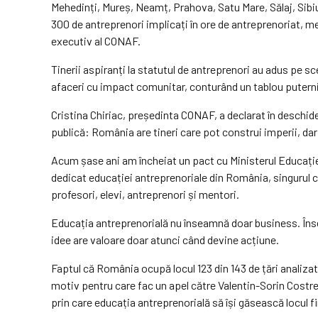
Mehedinți, Mureș, Neamț, Prahova, Satu Mare, Sălaj, Sibiu,
300 de antreprenori implicați în ore de antreprenoriat, men
executiv al CONAF.
Tinerii aspiranți la statutul de antreprenori au adus pe sc
afaceri cu impact comunitar, conturând un tablou puternic,
Cristina Chiriac, președinta CONAF, a declarat în deschide
publică: România are tineri care pot construi imperii, dar
Acum șase ani am încheiat un pact cu Ministerul Educație
dedicat educației antreprenoriale din România, singurul c
profesori, elevi, antreprenori și mentori.
Educația antreprenorială nu înseamnă doar business. Înse
idee are valoare doar atunci când devine acțiune.
Faptul că România ocupă locul 123 din 143 de țări analizat
motiv pentru care fac un apel către Valentin-Sorin Costreie
prin care educația antreprenorială să își găsească locul fi