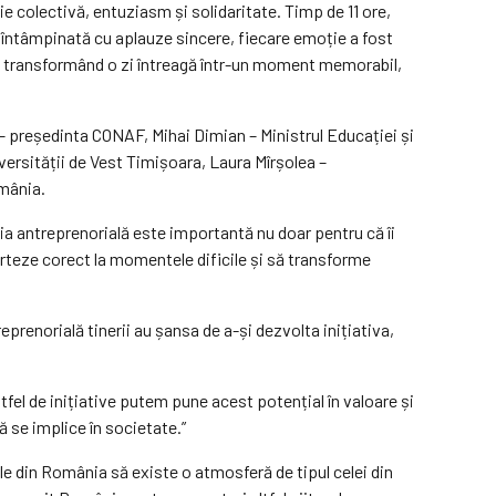
 colectivă, entuziasm și solidaritate. Timp de 11 ore,
ost întâmpinată cu aplauze sincere, fiecare emoție a fost
ul, transformând o zi întreagă într-un moment memorabil,
c – președinta CONAF, Mihai Dimian – Ministrul Educației și
versității de Vest Timișoara, Laura Mîrșolea –
omânia.
ția antreprenorială este importantă nu doar pentru că îi
aporteze corect la momentele dificile și să transforme
renorială tinerii au șansa de a-și dezvolta inițiativa,
fel de inițiative putem pune acest potențial în valoare și
ă se implice în societate.”
ile din România să existe o atmosferă de tipul celei din