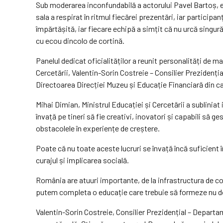
Sub moderarea inconfundabilă a actorului Pavel Bartoș, e
sala a respirat în ritmul fiecărei prezentări, iar particip
împărtășită, iar fiecare echipă a simțit că nu urcă singu
cu ecou dincolo de cortină.
Panelul dedicat oficialităților a reunit personalități de m
Cercetării, Valentin-Sorin Costreie – Consilier Prezidenți
Directoarea Direcției Muzeu și Educație Financiară din 
Mihai Dimian, Ministrul Educației și Cercetării a sublinia
învață pe tineri să fie creativi, inovatori și capabili să g
obstacolele în experiențe de creștere.
Poate că nu toate aceste lucruri se învață încă suficient
curajul și implicarea socială.
România are atuuri importante, de la infrastructura de com
putem completa o educație care trebuie să formeze nu doar 
Valentin-Sorin Costreie, Consilier Prezidențial – Departam