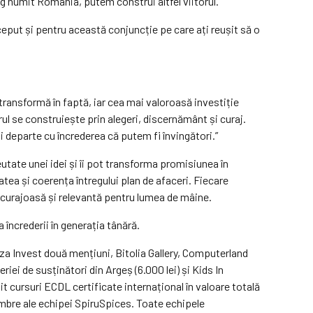
ag numit România, putem construi altfel viitorul.
nceput și pentru această conjuncție pe care ați reușit să o
transformă în faptă, iar cea mai valoroasă investiție
rul se construiește prin alegeri, discernământ și curaj.
 departe cu încrederea că putem fi învingători.”
reutate unei idei și îi pot transforma promisiunea în
tea și coerența întregului plan de afaceri. Fiecare
e, curajoasă și relevantă pentru lumea de mâine.
 încrederii în generația tânără.
nza Invest două mențiuni, Bitolia Gallery, Computerland
i de susținători din Argeș (6.000 lei) și Kids In
it cursuri ECDL certificate internațional în valoare totală
mbre ale echipei SpiruSpices. Toate echipele