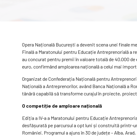
Opera Națională București a devenit scena unei finale memo
Finală a Maratonului pentru Educație Antreprenorială a reu
au concurat pentru premii în valoare totală de 40.000 de eu
euro, confirmând amploarea națională a celui mai import
Organizat de Confederația Națională pentru Antreprenoriat
Națională a Antreprenorilor, având Banca Națională a Ro
tânără capabilă să transforme curajul în proiecte, proiectele 
O competiție de amploare națională
Ediția a IV-a a Maratonului pentru Educație Antreprenoria
desfășurată pe parcursul a opt luni și construită printr-u
României. Programul a ajuns în 30 de județe – Alba, Arad, 