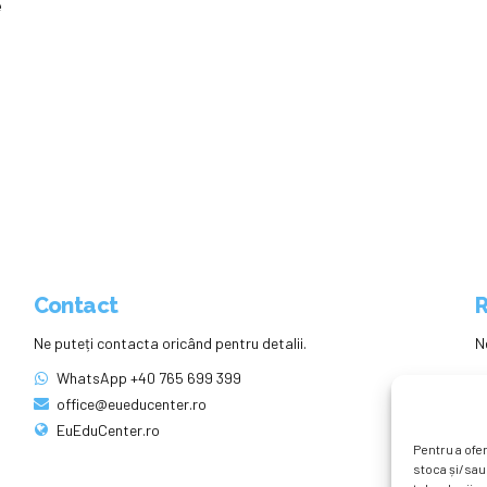
e
Contact
R
Ne puteți contacta oricând pentru detalii.
N
WhatsApp +40 765 699 399
office@eueducenter.ro
EuEduCenter.ro
Pentru a ofer
stoca și/sau