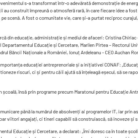
venimentul s-a transformat într-o adevărată demonstrație de energie
anții au construit împreună o atmosferă rară, în care fiecare idee a f
ră pe scenă. A fost o comunitate vie, care și-a purtat reciproc curaj
arcă din educație, administrație și mediul de afaceri: Cristina Chiria
al Departamentul Educație și Cercetare, Marilen Pirtea – Rectorul Uni
cadrul Băncii Naționale a României, Ionuț Ardeleanu – CEO Auchan R
t importanța educației antreprenoriale și a inițiativei CONAF: „Educa
estioneze riscuri, ci și pentru că îi ajută să înțeleagă eșecul, să se r
 în școală, însă prin programe precum Maratonul pentru Educație Antrep
unicare până la numărul de absolvenți ai programelor IT, iar prin ast
viitori angajați, ci tineri capabili să construiască, să inoveze și s
entul Educație și Cercetare, a declarat: „Îmi doresc ca în toate școl