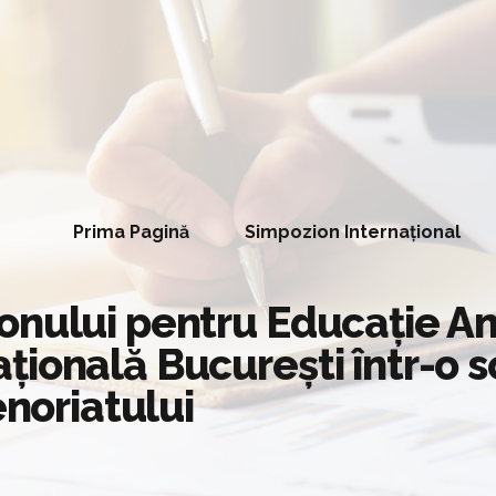
Prima Pagină
Simpozion Internațional
onului pentru Educație An
ională București într-o sc
enoriatului