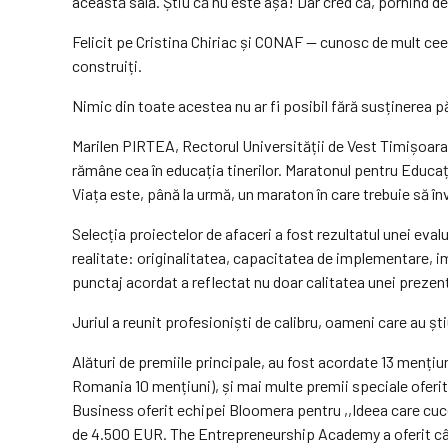
această sală. Știu că nu este așa! Dar cred că, pornind de
Felicit pe Cristina Chiriac și CONAF — cunosc de mult ceea
construiți.
Nimic din toate acestea nu ar fi posibil fără susținerea pă
Marilen PIRTEA, Rectorul Universității de Vest Timișoara, 
rămâne cea în educația tinerilor. Maratonul pentru Educați
Viața este, până la urmă, un maraton în care trebuie să 
Selecția proiectelor de afaceri a fost rezultatul unei evalu
realitate: originalitatea, capacitatea de implementare, im
punctaj acordat a reflectat nu doar calitatea unei prezent
Juriul a reunit profesioniști de calibru, oameni care au șt
Alături de premiile principale, au fost acordate 13 menți
Romania 10 mențiuni), și mai multe premii speciale oferit
Business oferit echipei Bloomera pentru ,,Ideea care cucere
de 4.500 EUR. The Entrepreneurship Academy a oferit cât