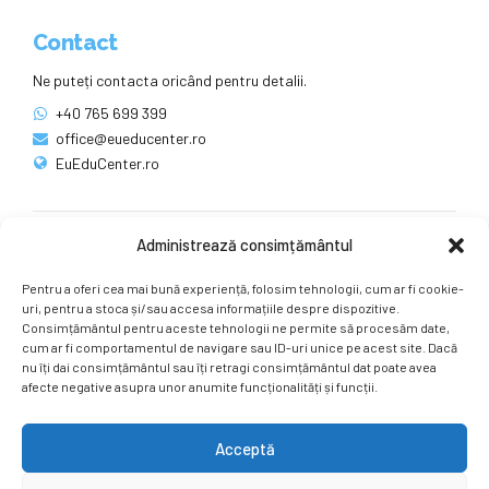
Contact
Ne puteți contacta oricând pentru detalii.
+40 765 699 399
office@eueducenter.ro
EuEduCenter.ro
Administrează consimțământul
Rețele sociale
Pentru a oferi cea mai bună experiență, folosim tehnologii, cum ar fi cookie-
Ne puteți găsi și pe rețelele sociale.
uri, pentru a stoca și/sau accesa informațiile despre dispozitive.
Consimțământul pentru aceste tehnologii ne permite să procesăm date,
cum ar fi comportamentul de navigare sau ID-uri unice pe acest site. Dacă
nu îți dai consimțământul sau îți retragi consimțământul dat poate avea
afecte negative asupra unor anumite funcționalități și funcții.
Acceptă
Copyright by
EuEduCenter.ro
.