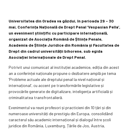
Universitatea din Oradea va găzdui, în perioada 29 – 30
mai, Conferința Națională de Drept Penal ‘Vespasian Pella’,
un eveniment științific cu participare internațională,
organizat de Asociația Română de Științe Penale,
Academia de Științe Juridice din România și Facultatea de
Drept din cadrul universității bihorene, sub egida
Asociației Internaționale de Drept Penal.
Potrivit unui comunicat al instituției academice, ediția din acest
an a conferinței naționale propune o dezbatere amplă pe tema
‘Probleme actuale ale dreptului penal la nivel național și
internațional’, cu accent pe transformările legislative și
provocările generate de digitalizare, inteligența artificială și
criminalitatea transfrontalieră.
Evenimentul va reuni profesori și practicieni din 10 țări și din
numeroase universități de prestigiu din Europa, consolidând
caracterul său academic internațional și dialogul între școli
juridice din România, Luxemburg, Țările de Jos, Austria,