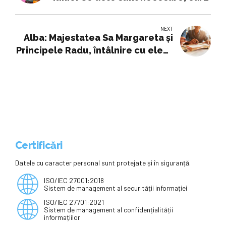
este calendarul și lista cererilor
pentru echivalarea probelor de
NEXT
competențe
Alba: Majestatea Sa Margareta și
Principele Radu, întâlnire cu elevii
militari ai unei instituții înființate
de Regele Ferdinand (GALERIE
FOTO)
Certificări
Datele cu caracter personal sunt protejate și în siguranță.
ISO/IEC 27001:2018
Sistem de management al securității informației
ISO/IEC 27701:2021
Sistem de management al confidențialității
informațiilor