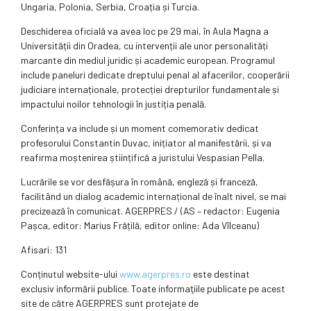
Ungaria, Polonia, Serbia, Croația și Turcia.
Deschiderea oficială va avea loc pe 29 mai, în Aula Magna a
Universității din Oradea, cu intervenții ale unor personalități
marcante din mediul juridic și academic european. Programul
include paneluri dedicate dreptului penal al afacerilor, cooperării
judiciare internaționale, protecției drepturilor fundamentale și
impactului noilor tehnologii în justiția penală.
Conferința va include și un moment comemorativ dedicat
profesorului Constantin Duvac, inițiator al manifestării, și va
reafirma moștenirea științifică a juristului Vespasian Pella.
Lucrările se vor desfășura în română, engleză și franceză,
facilitând un dialog academic internațional de înalt nivel, se mai
precizează în comunicat. AGERPRES / (AS – redactor: Eugenia
Pașca, editor: Marius Frățilă, editor online: Ada Vîlceanu)
Afisari: 131
Conținutul website-ului
www.agerpres.ro
este destinat
exclusiv informării publice. Toate informaţiile publicate pe acest
site de către AGERPRES sunt protejate de