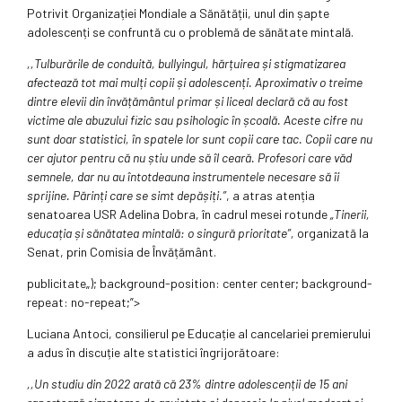
Potrivit Organizației Mondiale a Sănătății, unul din șapte
adolescenți se confruntă cu o problemă de sănătate mintală.
,,Tulburările de conduită, bullyingul, hărțuirea și stigmatizarea
afectează tot mai mulți copii și adolescenți. Aproximativ o treime
dintre elevii din învățământul primar și liceal declară că au fost
victime ale abuzului fizic sau psihologic în școală. Aceste cifre nu
sunt doar statistici, în spatele lor sunt copii care tac. Copii care nu
cer ajutor pentru că nu știu unde să îl ceară. Profesori care văd
semnele, dar nu au întotdeauna instrumentele necesare să îi
sprijine. Părinți care se simt depășiți.”
, a atras atenția
senatoarea USR Adelina Dobra, în cadrul mesei rotunde
„Tinerii,
educația și sănătatea mintală: o singură prioritate”,
organizată la
Senat, prin Comisia de Învățământ.
publicitate
„); background-position: center center; background-
repeat: no-repeat;”>
Luciana Antoci, consilierul pe Educație al cancelariei premierului
a adus în discuție alte statistici îngrijorătoare:
,,Un studiu din 2022 arată că 23% dintre adolescenții de 15 ani