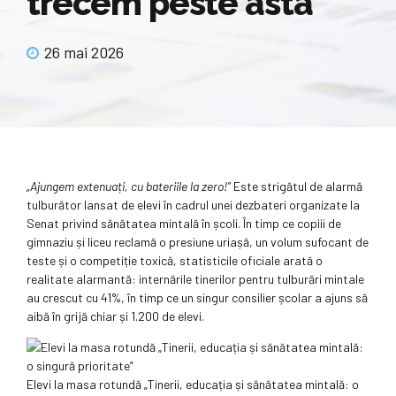
trecem peste asta
26 mai 2026
„Ajungem extenuați, cu bateriile la zero!”
Este strigătul de alarmă
tulburător lansat de elevi în cadrul unei dezbateri organizate la
Senat privind sănătatea mintală în școli. În timp ce copiii de
gimnaziu și liceu reclamă o presiune uriașă, un volum sufocant de
teste și o competiție toxică, statisticile oficiale arată o
realitate alarmantă: internările tinerilor pentru tulburări mintale
au crescut cu 41%, în timp ce un singur consilier școlar a ajuns să
aibă în grijă chiar și 1.200 de elevi.
Elevi la masa rotundă „Tinerii, educația și sănătatea mintală: o