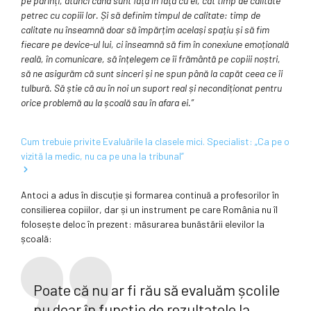
pe părinți, atunci când sunt față în față cu ei, cât timp de calitate
petrec cu copiii lor. Și să definim timpul de calitate: timp de
calitate nu înseamnă doar să împărțim același spațiu și să fim
fiecare pe device-ul lui, ci înseamnă să fim în conexiune emoțională
reală, în comunicare, să înțelegem ce îi frământă pe copiii noștri,
să ne asigurăm că sunt sinceri și ne spun până la capăt ceea ce îi
tulbură. Să știe că au în noi un suport real și necondiționat pentru
orice problemă au la școală sau în afara ei.”
Cum trebuie privite Evaluările la clasele mici. Specialist: „Ca pe o
vizită la medic, nu ca pe una la tribunal”
Antoci a adus în discuție și formarea continuă a profesorilor în
consilierea copiilor, dar și un instrument pe care România nu îl
folosește deloc în prezent: măsurarea bunăstării elevilor la
școală:
Poate că nu ar fi rău să evaluăm școlile
nu doar în funcție de rezultatele la