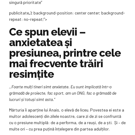
singură prioritate”
publicitate
„); background-position: center center; background-
repeat: no-repeat;”>
Ce spun elevii –
anxietatea și
presiunea, printre cele
mai frecvente trăiri
resimțite
,,Foarte mulți tineri simt anxietate. Eu sunt implicată într-o
grămadă de proiecte, fac sport, am un ONG, fac o grămadă de
lucruri și totuși simt asta.”
Mărturia îi aparține lui Anais, o elevă de liceu. Povestea ei este a
multor adolescenți din zilele noastre, care zi de zi se confruntă
cu o presiune multiplă: de a performa, de a reuși, de a ști. Și – de
multe ori – cu prea puțină înțelegere din partea adulților.