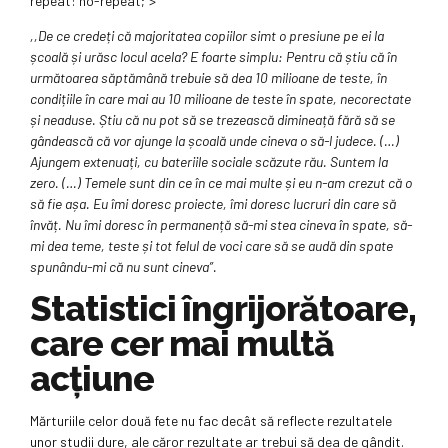
repeat: no-repeat;”>
,,De ce credeți că majoritatea copiilor simt o presiune pe ei la
școală și urăsc locul acela? E foarte simplu: Pentru că știu că în
următoarea săptămână trebuie să dea 10 milioane de teste, în
condițiile în care mai au 10 milioane de teste în spate, necorectate
și neaduse. Știu că nu pot să se trezească dimineață fără să se
gândească că vor ajunge la școală unde cineva o să-l judece. (…)
Ajungem extenuați, cu bateriile sociale scăzute rău. Suntem la
zero. (…) Temele sunt din ce în ce mai multe și eu n-am crezut că o
să fie așa. Eu îmi doresc proiecte, îmi doresc lucruri din care să
învăț. Nu îmi doresc în permanență să-mi stea cineva în spate, să-
mi dea teme, teste și tot felul de voci care să se audă din spate
spunându-mi că nu sunt cineva”.
Statistici îngrijorătoare,
care cer mai multă
acțiune
Mărturiile celor două fete nu fac decât să reflecte rezultatele
unor studii dure, ale căror rezultate ar trebui să dea de gândit.