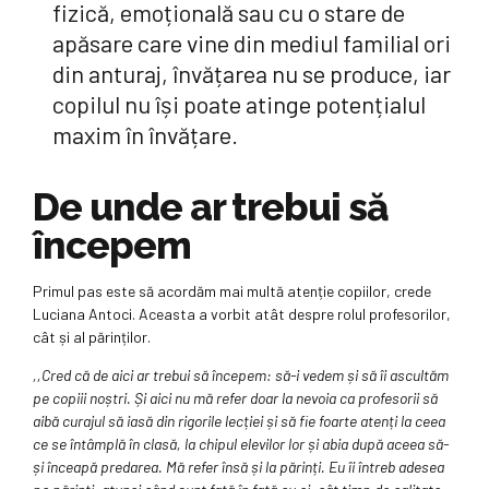
fizică, emoțională sau cu o stare de
apăsare care vine din mediul familial ori
din anturaj, învățarea nu se produce, iar
copilul nu își poate atinge potențialul
maxim în învățare.
De unde ar trebui să
începem
Primul pas este să acordăm mai multă atenție copiilor, crede
Luciana Antoci. Aceasta a vorbit atât despre rolul profesorilor,
cât și al părinților.
,,Cred că de aici ar trebui să începem: să-i vedem și să îi ascultăm
pe copiii noștri. Și aici nu mă refer doar la nevoia ca profesorii să
aibă curajul să iasă din rigorile lecției și să fie foarte atenți la ceea
ce se întâmplă în clasă, la chipul elevilor lor și abia după aceea să-
și înceapă predarea. Mă refer însă și la părinți. Eu îi întreb adesea