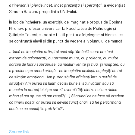
a tinerilor își pierde încet, încet prezența și speranța”
, a evidențiat
Simona Bacium, președinta ONG-ului.
În loc de încheiere, un exercițiu de imaginație propus de Cosima
Mironov, profesor universitar la Facultatea de Psihologie și
Științele Educației, poate fi util pentru a înțelege mai bine cu ce
se confruntă elevii și din punct de vedere al volumului de muncă:
,,Dacă ne imaginăm sfârșitul unei săptămâni în care am fost
extrem de aglomerați, cu termene multe, cu proiecte, cu multe
sarcini de lucru suprapuse, cu mailuri venite și ziua, și noaptea, cu
o presiune pe umeri uriașă – ne imaginăm anxioși, copleșiți de tot
ce simțim emoțional. Am putea să fim eficienți într-o astfel de
situație? Am putea să luăm decizii bune și să învățăm sau să
muncim la potențialul pe care îl avem? Câți dintre noi am ridica
mâna și am spune că am reuși? (…) Și atunci ce ne face să credem
că tinerii noștri ar putea să devină funcționali, să fie performanți
dacă nu au condițiile potrivite?”.
Source link