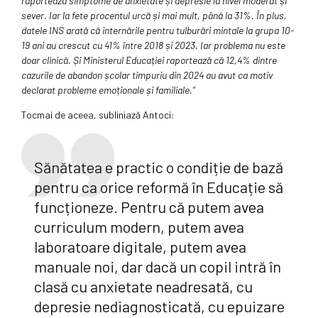
raportează simptome de anxietate și depresie la nivel moderat și
sever. Iar la fete procentul urcă și mai mult, până la 31%. În plus,
datele INS arată că internările pentru tulburări mintale la grupa 10-
19 ani au crescut cu 41% între 2018 și 2023. Iar problema nu este
doar clinică. Și Ministerul Educației raportează că 12,4% dintre
cazurile de abandon școlar timpuriu din 2024 au avut ca motiv
declarat probleme emoționale și familiale.”
Tocmai de aceea, subliniază Antoci:
Sănătatea e practic o condiție de bază
pentru ca orice reformă în Educație să
funcționeze. Pentru că putem avea
curriculum modern, putem avea
laboratoare digitale, putem avea
manuale noi, dar dacă un copil intră în
clasă cu anxietate neadresată, cu
depresie nediagnosticată, cu epuizare