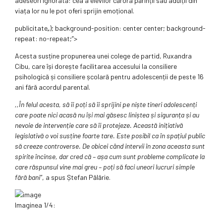
adeseori ignorată: cea a elevilor cărora părinții sau adulții din
viața lor nu le pot oferi sprijin emoțional.
publicitate
„); background-position: center center; background-
repeat: no-repeat;”>
Acesta susține propunerea unei colege de partid, Ruxandra
Cibu, care își dorește facilitarea accesului la consiliere
psihologică și consiliere școlară pentru adolescenții de peste 16
ani fără acordul parental.
,,În felul acesta, să îi poți să îi sprijini pe niște tineri adolescenți
care poate nici acasă nu își mai găsesc liniștea și siguranța și au
nevoie de intervenție care să îi protejeze. Această inițiativă
legislativă o voi susține foarte tare. Este posibil ca în spațiul public
să creeze controverse. De obicei când intervii în zona aceasta sunt
spirite încinse, dar cred că – așa cum sunt probleme complicate la
care răspunsul vine mai greu – poți să faci uneori lucruri simple
fără bani”
, a spus Ștefan Pălărie.
Imaginea 1/4: