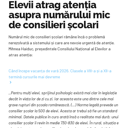
Elevii atrag atenția
asupra numărului mic
de consilieri școlari
Numărul mic de consilieri școlari rămâne încă o problemă
nerezolvată a sistemului și care are nevoie urgentă de atenție.
Mihnea Haiduc, președintele Consiliului Național al Elevilor a
atras atenția:
Când începe vacanța de vară 2026. Clasele a VIII-a și a XII-a
termină cursurile mai devreme
,,Pentru mulți elevi, sprijinul psihologic există mai clar în legislație
decât în viața lor de zi cu zi. Iar aceasta este una dintre cele mai
grave rupturi din școala românească. (…) Norma legală prevede un
consilier școlar la 500 de elevi. Acesta ar trebui să fie un standard
minimal. Datele publice în curs arată însă o realitate mai dură: unui
consilier școlar îi revin în medie 730-830 de elevi. În rural, situația e