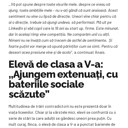
,,Vă pot spune despre toate visurile mele, despre ce vreau să
ajung, toate ambițiile mele – nu v-ați gândi că sunt anxioasă. Acest
sentiment nu vine cu lipsă de direcție. Uneori vine chiar pentru că
ai o direcție, trebuie să ajungi undeva, să performezi. Mă uit pe
LinkedIn și văd copii care la 16 ani au start up, firme. Este minunat,
dar în același timp vine competiția. Ne comparăm unii cu alții.
Nimeni nu ne învață cum să trecem de astfel de sentimente. Și
foarte puțini vor merge să spună părinților cum se simt. Pentru că
deseori acea presiune vine și de acolo”,
a continuat Anais.
Elevă de clasa a V-a:
,,Ajungem extenuați, cu
bateriile sociale
scăzute”
Multitudinea de trăiri contradictorii nu este prezentă doar în
viața liceenilor. Chiar și la vârstele mici, elevii se confruntă cu o
serie de stări la care adulții se gândesc uneori prea puțin. Cu
mult curaj, Ilinca, o elevă de clasa a V-a a punctat barierele de