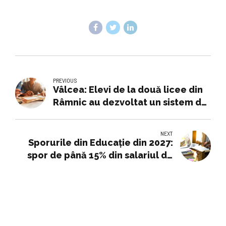
PREVIOUS
Vâlcea: Elevi de la două licee din
Râmnic au dezvoltat un sistem de
transformare inteligentă a
deșeurilor în resursă ecologică
NEXT
Sporurile din Educaţie din 2027:
spor de până 15% din salariul de
bază celor care predau simultan
la mai multe clase de elevi din
şcoala primară şi gimnaziu