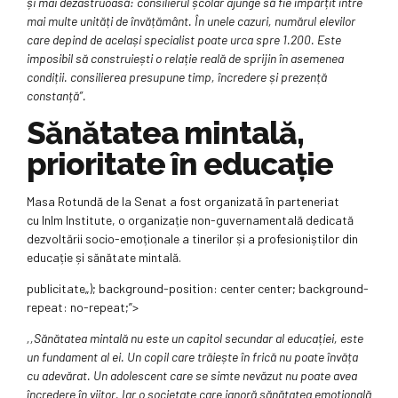
și mai dezastruoasă: consilierul școlar ajunge să fie împărțit între
mai multe unități de învățământ. În unele cazuri, numărul elevilor
care depind de același specialist poate urca spre 1.200. Este
imposibil să construiești o relație reală de sprijin în asemenea
condiții. consilierea presupune timp, încredere și prezență
constanță”.
Sănătatea mintală,
prioritate în educație
Masa Rotundă de la Senat a fost organizată în parteneriat
cu InIm Institute, o organizație non-guvernamentală dedicată
dezvoltării socio-emoționale a tinerilor și a profesioniștilor din
educație și sănătate mintală.
publicitate
„); background-position: center center; background-
repeat: no-repeat;”>
,,Sănătatea mintală nu este un capitol secundar al educației, este
un fundament al ei. Un copil care trăiește în frică nu poate învăța
cu adevărat. Un adolescent care se simte nevăzut nu poate avea
încredere în viitor. Iar o societate care ignoră sănătatea emoțională