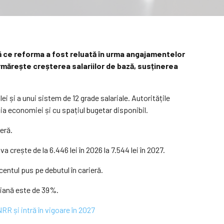
după ce reforma a fost reluată în urma angajamentelor
rmărește creșterea salariilor de bază, susținerea
ei și a unui sistem de 12 grade salariale. Autoritățile
uția economiei și cu spațiul bugetar disponibil.
ieră.
 crește de la 6.446 lei în 2026 la 7.544 lei în 2027.
entul pus pe debutul în carieră.
ediană este de 39%.
R și intră în vigoare în 2027