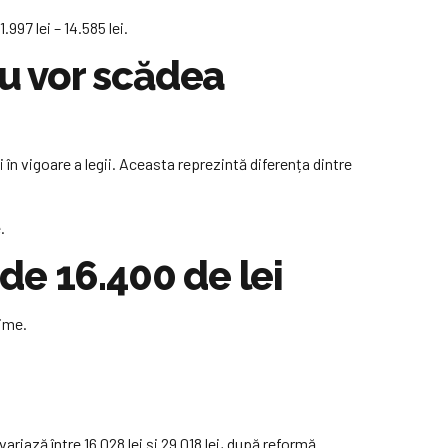
.997 lei – 14.585 lei.
nu vor scădea
 în vigoare a legii. Aceasta reprezintă diferența dintre
.
 de 16.400 de lei
hime.
variază între 16.028 lei și 29.018 lei, după reformă