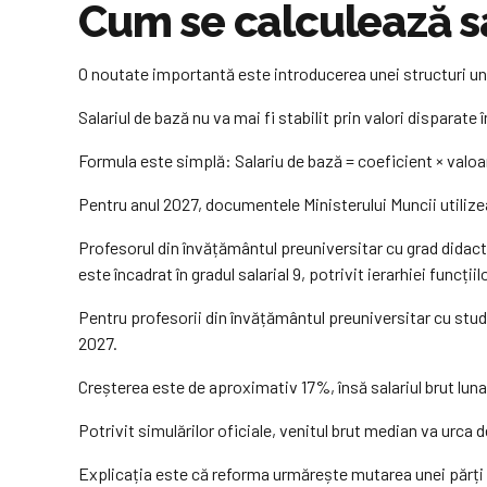
Cum se calculează sal
O noutate importantă este introducerea unei structuri unit
Salariul de bază nu va mai fi stabilit prin valori disparate 
Formula este simplă: Salariu de bază = coeficient × valoa
Pentru anul 2027, documentele Ministerului Muncii utilizea
Profesorul din învățământul preuniversitar cu grad didacti
este încadrat în gradul salarial 9, potrivit ierarhiei funcți
Pentru profesorii din învățământul preuniversitar cu studii 
2027.
Creșterea este de aproximativ 17%, însă salariul brut luna
Potrivit simulărilor oficiale, venitul brut median va urca d
Explicația este că reforma urmărește mutarea unei părți ma