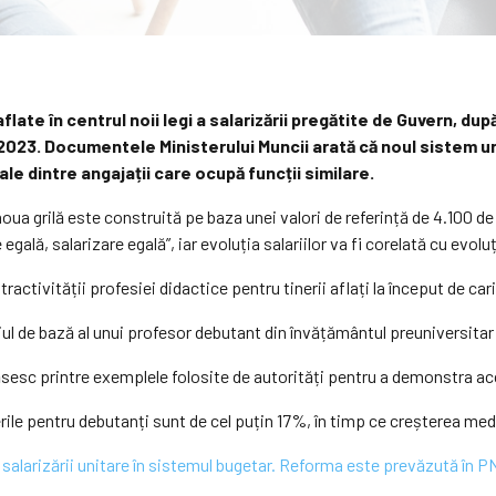
aflate în centrul noii legi a salarizării pregătite de Guvern, 
 2023. Documentele Ministerului Muncii arată că noul sistem u
ale dintre angajații care ocupă funcții similare.
oua grilă este construită pe baza unei valori de referință de 4.100 de l
gală, salarizare egală”, iar evoluția salariilor va fi corelată cu evol
activității profesiei didactice pentru tinerii aflați la început de car
iul de bază al unui profesor debutant din învățământul preuniversitar va
sesc printre exemplele folosite de autorități pentru a demonstra acc
terile pentru debutanți sunt de cel puțin 17%, în timp ce creșterea m
arizării unitare în sistemul bugetar. Reforma este prevăzută în PNR