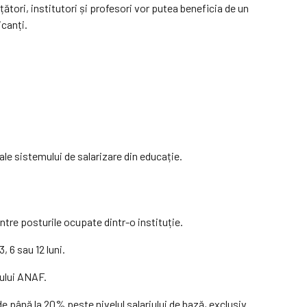
tori, institutori și profesori vor putea beneficia de un
icanți.
le sistemului de salarizare din educație.
tre posturile ocupate dintr-o instituție.
, 6 sau 12 luni.
lului ANAF.
de până la 20% peste nivelul salariului de bază, exclusiv