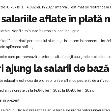
re 10.757 lei și 14.892 lei. În 2027, intervalul estimat se restrânge la 11
alariile aflate în plată 
lată nu vor fi diminuate în urma aplicării noii grile.
torii”, acordată personalului aflat deja în sistem la momentul intrării
din aplicarea noii legi.
celor care promovează ulterior pe alte funcții sau grade profesionale
i ajung la salarii de bază
 de educație este cea de profesor universitar cu peste 25 de ani vec
dian va crește de la 14.640 lei în 2026 la 16.400 lei în 2027.
ei în prezent.
ă se reduc. Dacă în prezent salariile brute ale profesorilor universitari 