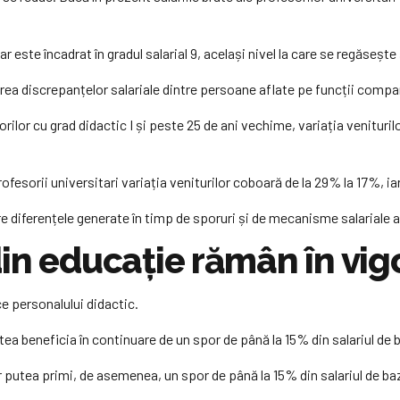
ar este încadrat în gradul salarial 9, același nivel la care se regăseșt
area discrepanțelor salariale dintre persoane aflate pe funcții compa
rilor cu grad didactic I și peste 25 de ani vechime, variația venituri
ofesorii universitari variația veniturilor coboară de la 29% la 17%, ia
e diferențele generate în timp de sporuri și de mecanisme salariale apli
din educație rămân în vig
e personalului didactic.
utea beneficia în continuare de un spor de până la 15% din salariul de 
r putea primi, de asemenea, un spor de până la 15% din salariul de ba