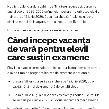
Potrivit calendarului stabilit de Ministerul Educației, cursurile
anului școlar 2025–2026 se încheie – pentru majoritatea elevilor
– vineri, pe 19 iunie 2026. Data marchează finalul celui de-al
cincilea modul de învățare, care a început pe 15 aprilie.
Prima zi plină de vacanță va fi sâmbătă, 20 iunie.
Când începe vacanța
de vară pentru elevii
care susțin examene
Elevii din clasele terminale termină cursurile mai devreme pentru
a avea timp de pregătire înainte de examenele naționale.
Clasa a VIII-a – cursurile se încheie pe 12 iunie 2026, cu o
săptămână mai devreme față de ceilalți elevi.
Clasa a XII-a zi (și a XIII-a seral/frecvență redusă) – cursurile
se încheie pe 4 iunie 2026, cu două săptămâni mai devreme.
Mai există o excepție față de programul obișnuit de vacanță.