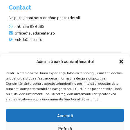
Contact
Ne puteți contacta oricând pentru detalii.
+40 765 699 399
office@eueducenter.ro
EuEduCenter.ro
Administrează consimțământul
Rețele sociale
Pentru a oferi cea mai bună experiență, folosim tehnologii, cum ar fi cookie-
Ne puteți găsi și pe rețelele sociale.
uri, pentru a stoca și/sau accesa informațiile despre dispozitive.
Consimțământul pentru aceste tehnologii ne permite să procesăm date,
cum ar fi comportamentul de navigare sau ID-uri unice pe acest site. Dacă
nu îți dai consimțământul sau îți retragi consimțământul dat poate avea
afecte negative asupra unor anumite funcționalități și funcții.
Acceptă
Copyright by
EuEduCenter.ro
.
Refuză