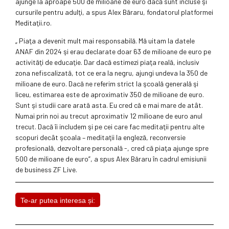
ajunge la aproape 500 de milioane de euro dacă sunt incluse şi
cursurile pentru adulţi, a spus Alex Băraru, fondatorul platformei
Meditaţii.ro.
„ Piaţa a devenit mult mai responsabilă. Mă uitam la datele
ANAF din 2024 şi erau declarate doar 63 de milioane de euro pe
activităţi de educaţie. Dar dacă estimezi piaţa reală, inclusiv
zona nefiscalizată, tot ce era la negru, ajungi undeva la 350 de
milioane de euro. Dacă ne referim strict la şcoală generală şi
liceu, estimarea este de aproximativ 350 de milioane de euro.
Sunt şi studii care arată asta. Eu cred că e mai mare de atât.
Numai prin noi au trecut aproximativ 12 milioane de euro anul
trecut. Dacă îi includem şi pe cei care fac meditaţii pentru alte
scopuri decât şcoala – meditaţii la engleză, reconversie
profesională, dezvoltare personală -, cred că piaţa ajunge spre
500 de milioane de euro”, a spus Alex Băraru în cadrul emisiunii
de business ZF Live.
Te-ar putea interesa și: