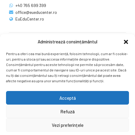
+40 765 699 399
office@eueducenter.ro
EuEduCenter.ro
Administrează consimțământul
Rețele sociale
Pentru a oferi cea mai bună experiență, folosim tehnologii, cum ar fi cookie-
Ne puteți găsi și pe rețelele sociale.
uri, pentru a stoca și/sau accesa informațiile despre dispozitive.
Consimțământul pentru aceste tehnologii ne permite să procesăm date,
cum ar fi comportamentul de navigare sau ID-uri unice pe acest site. Dacă
nu îți dai consimțământul sau îți retragi consimțământul dat poate avea
afecte negative asupra unor anumite funcționalități și funcții.
Acceptă
Copyright by
EuEduCenter.ro
.
Refuză
Prima Pagină
Simpozion Internațional
Revista
Știri
Vezi preferințele
Cont Client
ÎNAPOI SUS