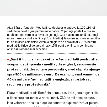
Alex Băraru, fondator, Meditaţii.ro: Media este undeva la 100-110 lei
şedinţa la nivelul ţării pentru matematică. O şedinţă poate fi o oră sau
două, dar noi vorbim la nivel de şedinţă. Cea mai interesantă diferenţă
mi se pare cea dintre online şi fizic. Meditaţiile online nu s-au scumpit la
fel de mult ca cele fizice. Avem o creştere de aproximativ 21% pentru
meditaţiile fizice şi de aproximativ 15% pentru online. În continuare,
online-ul rămâne mai accesibil
♦
„Dacă îi includem şi pe cei care fac meditaţii pentru alte
scopuri decât şcoala – meditaţii la engleză, reconversie
profesională, dezvoltare personală -, cred că piaţa ajunge
spre 500 de milioane de euro. De exemplu, sunt oameni de
40 de ani care fac meditaţii la engleză pentru job sau
reconversie profesională.”
Piaţa meditaţiilor din România pentru elevii din şcoala generală
şi liceu este estimată la aproximativ 350 de milioane de euro,
însă valoarea totală a pieţei de educaţie suplimentară ar putea