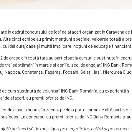
emiate în cadrul concursului de idei de afaceri organizat în Caravana 
Alte cinci echipe au primit mențiuni speciale. Valoarea totală a prem
 cu idei curajoase și multă implicare, noțiuni de educație financiară,
 22 de orașe din toată țara au participat la cursurile susținute în cad
 de trei săptămâni în martie și aprilie, zeci de angajați ING Bank Rom
Cluj Napoca, Constanța, Făgăraș, Focșani, Galați, Iași, Miercurea Ciu
de curs susținută de voluntari ING Bank România, cu experiență și pr
i de afaceri, cu premii oferite de ING.
ilor de clasa a noua și a zecea, pe de o parte, iar pe de altă parte, o 
 de business. La concursul cu premii oferite de ING Bank Romania s-au
ajută pe tineri să fie mai siguri pe alegerile lor, astăzi și pe term