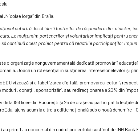
aslui
l „Nicolae Iorga” din Brăila.
onal datorită deschiderii factorilor de răspundere din minister, insp
urs. Le mulțumim partenerilor și voluntarilor implicați pentru energie
 să continuă acest proiect pentru că reacțiile participanților impun
te o organizație nonguvernamentală dedicată promovării educației de
omânia. Joacă un rol esențial în susținerea intereselor elevilor și păr
roEDU vizează și alfabetizarea digitală, promovarea lecturii, respec
ple moduri: donații, sponsorizări, sau redirecționarea a 20% din impoz
de la 196 licee din București și 25 de orașe au participat la lecțiile 
oEdu, ajuns acum la a treia ediție națională sub o nouă denumire – 
.
ști au primit, la concursul din cadrul proiectului susținut de ING B