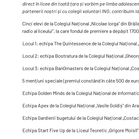
direct în licee din toată țara și vorbim pe limba adolesce
partenerii noștri și cu colegii voluntari ING, contribuim l
Cinci elevi de la Colegiul Național „Nicolae Iorga” din Br
radio al liceului”, la care fondul de premiere a depășit 17
Locul 1: echipa The Quintessence de la Colegiul Național „
Locul 2: echipa Bostratura de la Colegiul Național „Gheorg
Locul 3: echipa Ban0masters de la Colegiul Național „Cost
5 mențiuni speciale (premiul constând în câte 500 de eur
Echipa Golden Minds de la Colegiul Național de Informatic
Echipa Apex de la Colegiul Național „Vasile Goldiș” din Ar
Echipa Gardienii bugetului de la Colegiul Național „Costac
Echipa Start Five Up de la Liceul Teoretic „Grigore Moisil