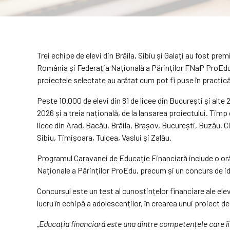
Trei echipe de elevi din Brăila, Sibiu și Galați au fost pr
România și Federația Națională a Părinților FNaP ProEdu. 
proiectele selectate au arătat cum pot fi puse în practică,
Peste 10.000 de elevi din 81 de licee din București și alte
2026 și a treia națională, de la lansarea proiectului. Timp
licee din Arad, Bacău, Brăila, Brașov, București, Buzău, 
Sibiu, Timișoara, Tulcea, Vaslui și Zalău.
Programul Caravanei de Educație Financiară include o oră 
Naționale a Părinților ProEdu, precum și un concurs de ide
Concursul este un test al cunoștințelor financiare ale elev
lucru în echipă a adolescenților, în crearea unui proiect
„
Educația financiară este una dintre competențele care îi 