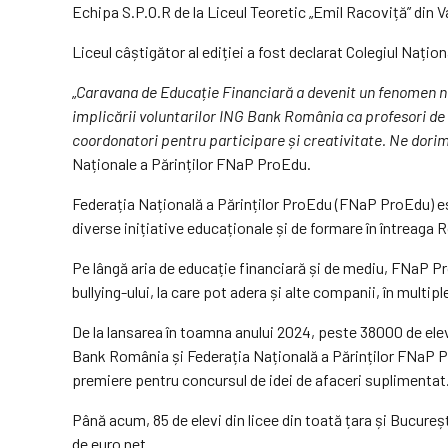
Echipa S.P.O.R de la Liceul Teoretic „Emil Racoviță” din V
Liceul câștigător al ediției a fost declarat Colegiul Naționa
„
Caravana de Educație Financiară a devenit un fenomen nați
implicării voluntarilor ING Bank România ca profesori de c
coordonatori pentru participare și creativitate. Ne dorim
Naționale a Părinților FNaP ProEdu.
Federația Națională a Părinților ProEdu (FNaP ProEdu) es
diverse inițiative educaționale și de formare în întreaga R
Pe lângă aria de educație financiară și de mediu, FNaP P
bullying-ului, la care pot adera și alte companii, în multi
De la lansarea în toamna anului 2024, peste 38000 de elevi 
Bank România și Federația Națională a Părinților FNaP Pr
premiere pentru concursul de idei de afaceri suplimentat
Până acum, 85 de elevi din licee din toată țara și Bucure
de euro net.