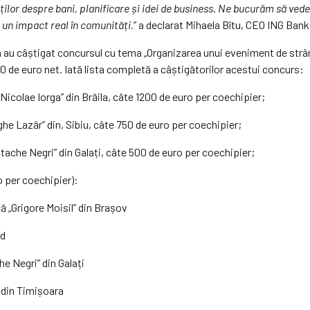
nților despre bani, planificare și idei de business. Ne bucurăm să vede
a un impact real în comunități.
” a declarat Mihaela Bîtu, CEO ING Ban
ăila au câștigat concursul cu tema „Organizarea unui eveniment de str
000 de euro net. Iată lista completă a câștigătorilor acestui concurs:
Nicolae Iorga” din Brăila, câte 1200 de euro per coechipier;
he Lazăr” din, Sibiu, câte 750 de euro per coechipier;
ache Negri” din Galați, câte 500 de euro per coechipier;
o per coechipier):
ă „Grigore Moisil” din Brașov
ad
he Negri” din Galați
” din Timișoara