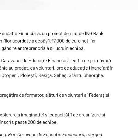
de Educație Financiară, un proiect derulat de ING Bank
iilor acordate a depășit 17.000 de euro net, iar
 gândire antreprenorială și lucru în echipă.
rul Caravanei de Educație Financiară, ediția de primăvară
ânia au predat, ca voluntari, ore de educație financiară în
c, Otopeni, Ploiești, Reșița, Sebeș, Sfântu Gheorghe,
egătire de formator, alături de voluntari ai Federației
explorare a imaginației și capacității de organizare și
 înscris peste 200 de echipe.
en lung. Prin Caravana de Educație Financiară, mergem