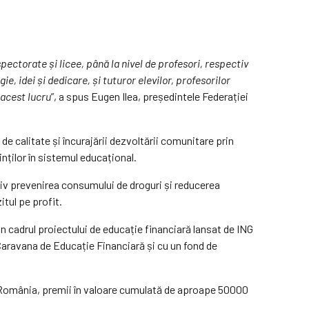
ectorate și licee, până la nivel de profesori, respectiv
, idei și dedicare, și tuturor elevilor, profesorilor
 acest lucru
”, a spus Eugen Ilea, președintele Federației
 calitate și încurajării dezvoltării comunitare prin
inților în sistemul educațional.
tiv prevenirea consumului de droguri și reducerea
itul pe profit.
din cadrul proiectului de educație financiară lansat de ING
Caravana de Educație Financiară și cu un fond de
ank România, premii în valoare cumulată de aproape 50000