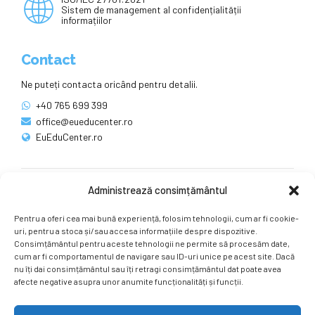
Sistem de management al confidențialității
informațiilor
Contact
Ne puteți contacta oricând pentru detalii.
+40 765 699 399
office@eueducenter.ro
EuEduCenter.ro
Administrează consimțământul
Rețele sociale
Pentru a oferi cea mai bună experiență, folosim tehnologii, cum ar fi cookie-
Ne puteți găsi și pe rețelele sociale.
uri, pentru a stoca și/sau accesa informațiile despre dispozitive.
Consimțământul pentru aceste tehnologii ne permite să procesăm date,
cum ar fi comportamentul de navigare sau ID-uri unice pe acest site. Dacă
nu îți dai consimțământul sau îți retragi consimțământul dat poate avea
afecte negative asupra unor anumite funcționalități și funcții.