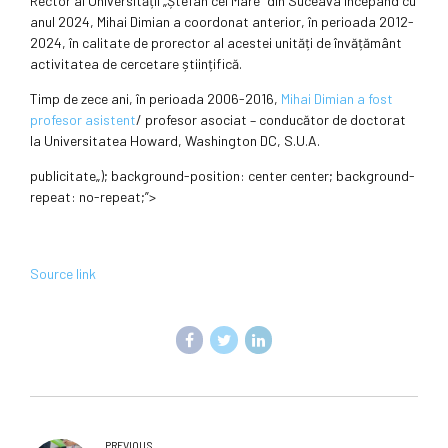
Rector al Universității „Ștefan cel Mare” din Suceava începând cu
anul 2024, Mihai Dimian a coordonat anterior, în perioada 2012-
2024, în calitate de prorector al acestei unități de învățământ
activitatea de cercetare științifică.
Timp de zece ani, în perioada 2006-2016,
Mihai Dimian a fost
profesor asistent
/ profesor asociat – conducător de doctorat
la Universitatea Howard, Washington DC, S.U.A.
publicitate
„); background-position: center center; background-
repeat: no-repeat;”>
Source link
PREVIOUS