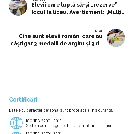
Elevii care luptă să-și „rezerve”
locul la liceu. Avertisment: „Mulți
cred că se pot întoarce la sportiv
după repartizare. Nu e așa”
NEXT
Cine sunt elevii români care au
câștigat 3 medalii de argint și 3 de
bronz la Olimpiada de Fizică din
Coreea de Sud
Certificări
Datele cu caracter personal sunt protejate și în siguranță.
ISO/IEC 27001:2018
Sistem de management al securității informației
ISO/IEC 27701:2021