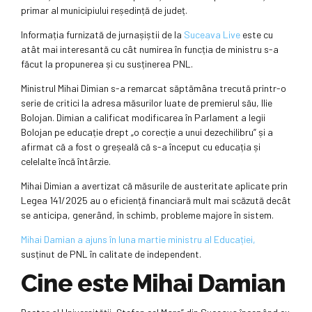
primar al municipiului reședință de județ.
Informația furnizată de jurnașiștii de la
Suceava Live
este cu
atât mai interesantă cu cât numirea în funcția de ministru s-a
făcut la propunerea și cu susținerea PNL.
Ministrul Mihai Dimian s-a remarcat săptămâna trecută printr-o
serie de critici la adresa măsurilor luate de premierul său, Ilie
Bolojan. Dimian a calificat modificarea în Parlament a legii
Bolojan pe educație drept „o corecție a unui dezechilibru” și a
afirmat că a fost o greșeală că s-a început cu educația și
celelalte încă întârzie.
Mihai Dimian a avertizat că măsurile de austeritate aplicate prin
Legea 141/2025 au o eficiență financiară mult mai scăzută decât
se anticipa, generând, în schimb, probleme majore în sistem.
Mihai Damian a ajuns în luna martie ministru al Educației,
susținut de PNL în calitate de independent.
Cine este Mihai Damian