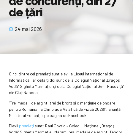
de concurenți, din 27
de țări
24 mai 2026
Cinci dintre cei premiaţi sunt elevi la Liceul Internaţional de
Informatică, iar ceilalţi doi sunt de la Colegiul Naţional „Dragoş
Vodă” Sighetu Marmaţiei şi de la Colegiul Naţional „Emil Racoviţă”
din Cluj-Napoca.
”Trei medalii de argint, trei de bronz şi o menţiune de onoare
pentru România, la Olimpiada Asiatică de Fizică 2026!”, anunţă
Ministerul Educaţiei pe pagina de Facebook.
Elevii
premiaţi
sunt: Raul Covrig – Colegiul Naţional „Dragoş
Vodă” Sighetu Marmaţiei, Maramureş, medalie de argint; Teodor