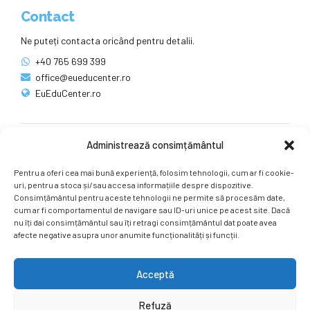
Contact
Ne puteți contacta oricând pentru detalii.
+40 765 699 399
office@eueducenter.ro
EuEduCenter.ro
Administrează consimțământul
Rețele sociale
Pentru a oferi cea mai bună experiență, folosim tehnologii, cum ar fi cookie-
Ne puteți găsi și pe rețelele sociale.
uri, pentru a stoca și/sau accesa informațiile despre dispozitive.
Consimțământul pentru aceste tehnologii ne permite să procesăm date,
cum ar fi comportamentul de navigare sau ID-uri unice pe acest site. Dacă
nu îți dai consimțământul sau îți retragi consimțământul dat poate avea
afecte negative asupra unor anumite funcționalități și funcții.
Acceptă
Copyright by
EuEduCenter.ro
.
Refuză