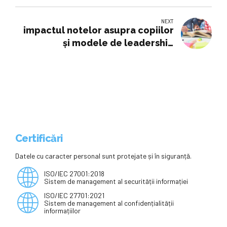
dacă vorbim doar de zona
ştiinţelor, nu facem suficient
NEXT
pentru ca ele să fie accesibile /
impactul notelor asupra copiilor
Cine nu este în pas cu tehnologia
și modele de leadership
va rămâne în urmă mai mult decât
educațional aplicate în școli din
acum 20 de ani – Edupedu.ro
Europa, pe agendă
Certificări
Datele cu caracter personal sunt protejate și în siguranță.
ISO/IEC 27001:2018
Sistem de management al securității informației
ISO/IEC 27701:2021
Sistem de management al confidențialității
informațiilor