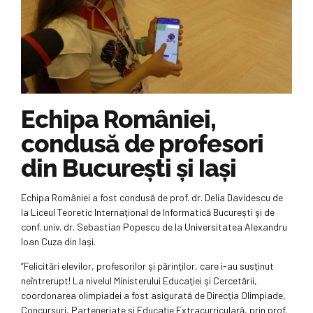
Echipa României,
condusă de profesori
din București și Iași
Echipa României a fost condusă de prof. dr. Delia Davidescu de
la Liceul Teoretic Internaţional de Informatică Bucureşti şi de
conf. univ. dr. Sebastian Popescu de la Universitatea Alexandru
Ioan Cuza din Iaşi.
”Felicitări elevilor, profesorilor şi părinţilor, care i-au susţinut
neîntrerupt! La nivelul Ministerului Educaţiei şi Cercetării,
coordonarea olimpiadei a fost asigurată de Direcţia Olimpiade,
Concursuri, Parteneriate şi Educaţie Extracurriculară, prin prof.