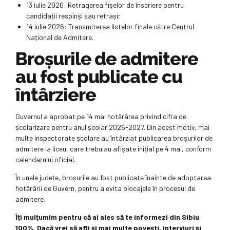
13 iulie 2026: Retragerea fișelor de înscriere pentru
candidații respinși sau retrași;
14 iulie 2026: Transmiterea listelor finale către Centrul
Național de Admitere.
Broșurile de admitere
au fost publicate cu
întârziere
Guvernul a aprobat pe 14 mai hotărârea privind cifra de
școlarizare pentru anul școlar 2026-2027. Din acest motiv, mai
multe inspectorate școlare au întârziat publicarea broșurilor de
admitere la liceu, care trebuiau afișate inițial pe 4 mai, conform
calendarului oficial.
În unele județe, broșurile au fost publicate înainte de adoptarea
hotărârii de Guvern, pentru a evita blocajele în procesul de
admitere.
Îți mulțumim pentru că ai ales să te informezi din Sibiu
100%.
Dacă vrei să afli și mai multe povești, interviuri și