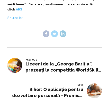
vești bune în fiecare zi, susține-ne cu o recenzie – dă
click
AICI
Source link
PREVIOUS
Liceeni de la „George Barițiu”,
prezenți la competiția WorldSkills
de Integrare Roboți Industriali
NEXT
Bihor: O aplicație pentru
dezvoltare personală - Premiul I
la 'Maratonul pentru Educație
Antreprenorială'