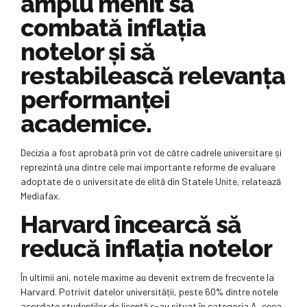
amplu menit să
combată inflația
notelor și să
restabilească relevanța
performanței
academice.
Decizia a fost aprobată prin vot de către cadrele universitare și
reprezintă una dintre cele mai importante reforme de evaluare
adoptate de o universitate de elită din Statele Unite, relatează
Mediafax.
Harvard încearcă să
reducă inflația notelor
În ultimii ani, notele maxime au devenit extrem de frecvente la
Harvard. Potrivit datelor universității, peste 60% dintre notele
acordate studenților de licență s-au situat în categoria A, ceea