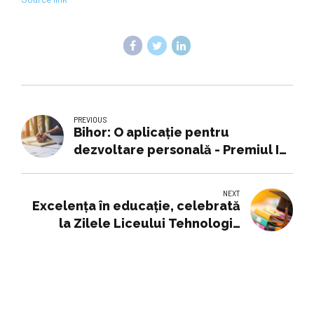
PREVIOUS
Bihor: O aplicație pentru
dezvoltare personală - Premiul I
la 'Maratonul pentru Educație
Antreprenorială'
NEXT
Excelența în educație, celebrată
la Zilele Liceului Tehnologic
„Lazăr Edeleanu”: Elevul Tudor
Andrei Dumitrescu, premiu
național la Made for Europe 2026