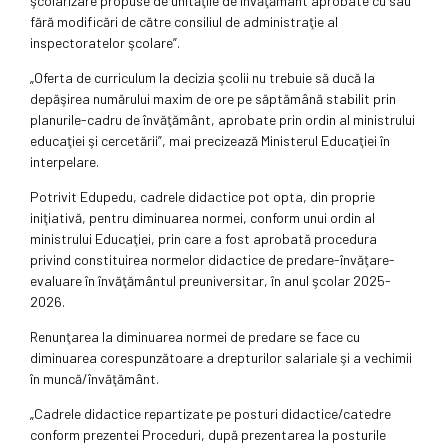
şcolarizare propuse de unităţile de învăţământ aprobate cu sau
fără modificări de către consiliul de administraţie al
inspectoratelor şcolare”.
„Oferta de curriculum la decizia şcolii nu trebuie să ducă la
depăşirea numărului maxim de ore pe săptămână stabilit prin
planurile-cadru de învăţământ, aprobate prin ordin al ministrului
educaţiei şi cercetării”, mai precizează Ministerul Educaţiei în
interpelare.
Potrivit Edupedu, cadrele didactice pot opta, din proprie
iniţiativă, pentru diminuarea normei, conform unui ordin al
ministrului Educaţiei, prin care a fost aprobată procedura
privind constituirea normelor didactice de predare-învăţare-
evaluare în învăţământul preuniversitar, în anul şcolar 2025-
2026.
Renunţarea la diminuarea normei de predare se face cu
diminuarea corespunzătoare a drepturilor salariale şi a vechimii
în muncă/învăţământ.
„Cadrele didactice repartizate pe posturi didactice/catedre
conform prezentei Proceduri, după prezentarea la posturile