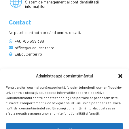
Sistem de management al confidențialității
informațiilor
Contact
Ne puteți contacta oricând pentru detalii.
+40 765 699 399
office@eueducenter.ro
EuEduCenter.ro
Administrează consimțământul
Rețele sociale
Pentru a oferi cea mai bună experiență, folosim tehnologii, cum ar fi cookie-
Ne puteți găsi și pe rețelele sociale.
uri, pentru a stoca și/sau accesa informațiile despre dispozitive.
Consimțământul pentru aceste tehnologii ne permite să procesăm date,
cum ar fi comportamentul de navigare sau ID-uri unice pe acest site. Dacă
nu îți dai consimțământul sau îți retragi consimțământul dat poate avea
afecte negative asupra unor anumite funcționalități și funcții.