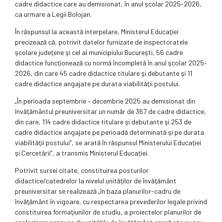
cadre didactice care au demisionat, în anul şcolar 2025-2026,
ca urmare a Legii Bolojan.
În răspunsul la această interpelare, Ministerul Educaţiei
precizează că, potrivit datelor furnizate de inspectoratele
şcolare judeţene şi cel al municipiului Bucureşti, 56 cadre
didactice funcţionează cu normă încompletă în anul şcolar 2025-
2026, din care 45 cadre didactice titulare şi debutante şi 11
cadre didactice angajate pe durata viabilităţii postului.
„În perioada septembrie – decembrie 2025 au demisionat din
învăţământul preuniversitar un număr de 367 de cadre didactice,
din care, 114 cadre didactice titulare şi debutante şi 253 de
cadre didactice angajate pe perioadă determinată şi pe durata
viabilităţii postului”, se arată în răspunsul Ministerului Educaţiei
şi Cercetării”, a transmis Ministerul Educaţiei.
Potrivit sursei citate, constituirea posturilor
didactice/catedrelor la nivelul unităţilor de învăţământ
preuniversitar se realizează „în baza planurilor-cadru de
învăţământ în vigoare, cu respectarea prevederilor legale privind
constituirea formaţiunilor de studiu, a proiectelor planurilor de