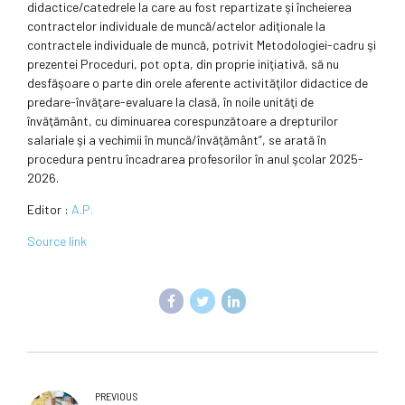
didactice/catedrele la care au fost repartizate şi încheierea
contractelor individuale de muncă/actelor adiţionale la
contractele individuale de muncă, potrivit Metodologiei-cadru şi
prezentei Proceduri, pot opta, din proprie iniţiativă, să nu
desfăşoare o parte din orele aferente activităţilor didactice de
predare-învăţare-evaluare la clasă, în noile unităţi de
învăţământ, cu diminuarea corespunzătoare a drepturilor
salariale şi a vechimii în muncă/învăţământ”, se arată în
procedura pentru încadrarea profesorilor în anul şcolar 2025-
2026.
Editor :
A.P.
Source link
PREVIOUS