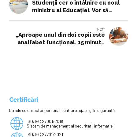
Studenții cer o întâlnire cu noul
ministru al Educației. Vor să
discute despre burse, transport și
finanțarea universităților
NEXT
„Aproape unul din doi copii este
analfabet funcțional. 15 minute
de lectură pe zi le-ar putea
schimba viitorul”
Certificări
Datele cu caracter personal sunt protejate și în siguranță.
ISO/IEC 27001:2018
Sistem de management al securității informației
ISO/IEC 27701:2021