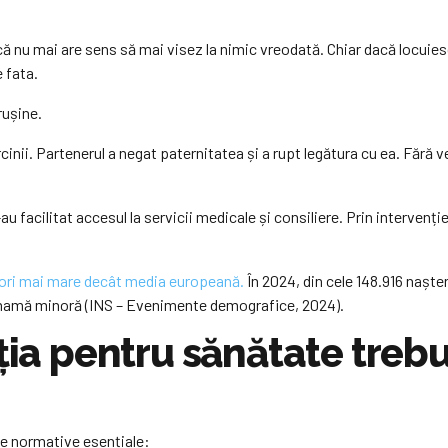
 nu mai are sens să mai visez la nimic vreodată. Chiar dacă locuiesc 
 fata.
rușine.
cinii. Partenerul a negat paternitatea și a rupt legătura cu ea. Fără 
i-au facilitat accesul la servicii medicale și consiliere. Prin intervenț
5 ori mai mare decât media europeană.
În 2024, din cele 148.916 nașter
o mamă minoră (INS – Evenimente demografice, 2024).
ția pentru sănătate trebu
te normative esențiale: