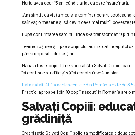
Maria avea doar 15 ani când a aflat că este însărcinată.
„Am simțit că viața mea s-a terminat pentru totdeauna, că
să învăț o meserie și să devin ceva mai mult”, povestește
După confirmarea sarcinii, frica s-a transformat rapid în 
Teama, rușinea și lipsa sprijinului au marcat începutul sar
părea imposibil de susținut.
Maria a fost sprijinită de specialiștii Salvați Copiii, care 
își continue studiile și să își construiască un plan.
Rata natalității la adolescentele din România este de 8,
Practic, aproape 1 din 10 copii născuți în România are 
Salvați Copiii: educa
grădiniță
Organizația Salvați Copiii solicită modificarea a două ac