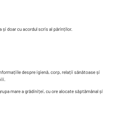
și doar cu acordul scris al părinților.
informațiile despre igienă, corp, relații sănătoase și
ii.
grupa mare a grădiniței, cu ore alocate săptămânal și