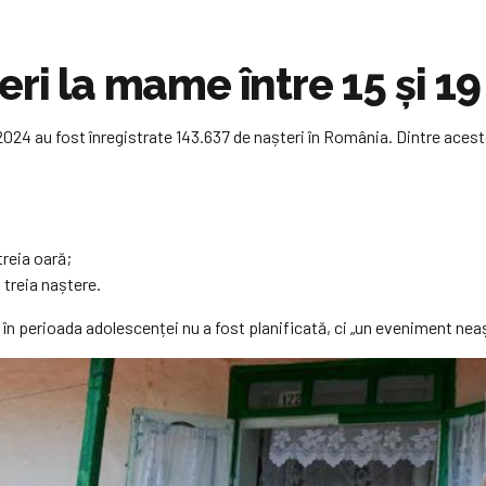
ri la mame între 15 și 19
 2024 au fost înregistrate 143.637 de nașteri în România. Dintre aces
treia oară;
a treia naștere.
na în perioada adolescenței nu a fost planificată, ci „un eveniment ne