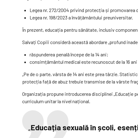
Legea nr. 272/2004 privind protecția și promovarea dr
Legea nr. 198/2023 a învățământului preuniversitar.
În prezent, educația pentru sănătate, inclusiv componenta d
Salvați Copiii consideră această abordare „profund inadecv
răspunderea penală începe de la 14 ani;
consimțământul medical este recunoscut de la 16 ani î
„Pe de o parte, vârsta de 14 ani este prea târzie. Statistic
protecția față de abuz trebuie transmise de la vârste frag
Organizația propune introducerea disciplinei „Educație pe
curriculum unitar la nivel național.
„
Educația sexuală în școli, esen