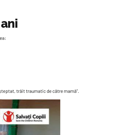
 ani
tea:
așteptat, trăit traumatic de către mamă”.