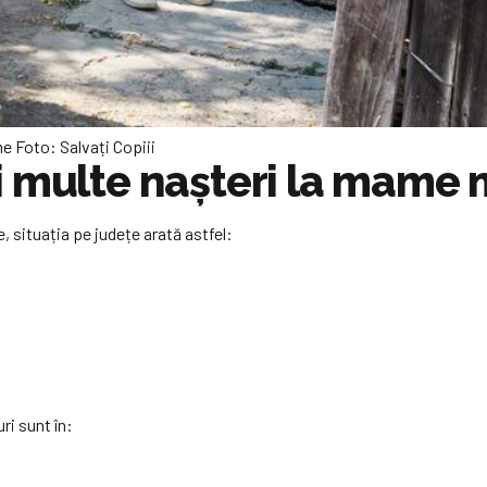
e Foto: Salvați Copiii
i multe nașteri la mame 
, situația pe județe arată astfel:
ri sunt în: