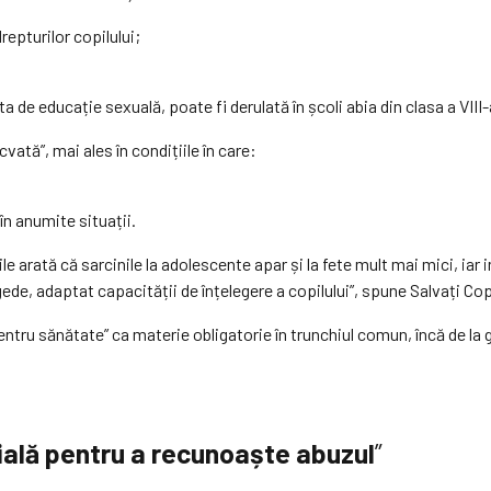
epturilor copilului;
e educație sexuală, poate fi derulată în școli abia din clasa a VIII-a 
ată”, mai ales în condițiile în care:
n anumite situații.
ile arată că sarcinile la adolescente apar și la fete mult mai mici, iar 
ede, adaptat capacității de înțelegere a copilului”, spune Salvați Copi
ntru sănătate” ca materie obligatorie în trunchiul comun, încă de la 
țială pentru a recunoaște abuzul
”