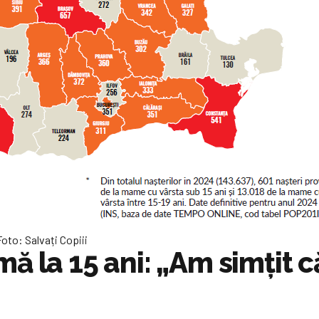
to: Salvați Copiii
ă la 15 ani: „Am simțit c