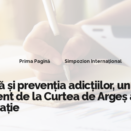
Prima Pagină
Simpozion Internațional
i prevenția adicțiilor, un
nt de la Curtea de Argeș 
ație