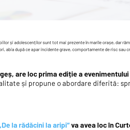
iilor și adolescenților sunt tot mai prezente în marile orașe, dar r
e ori, abia după ce apar incidente grave, comportamente de risc sau c
geș, are loc prima ediție a evenimentului „
litate și propune o abordare diferită: spri
De la rădăcini la aripi”
va avea loc în Curt