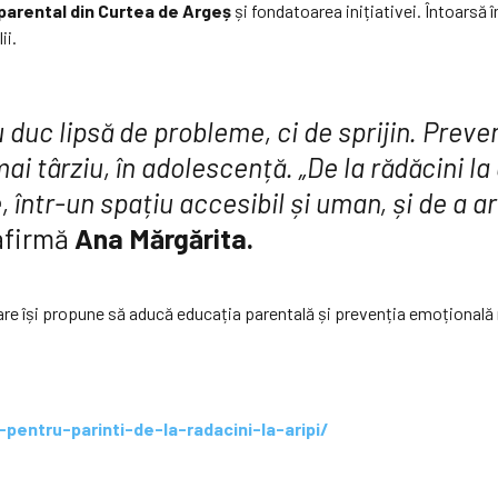
 parental din Curtea de Argeș
și fondatoarea inițiativei. Întoarsă î
ii.
nu duc lipsă de probleme, ci de sprijin. Prev
mai târziu, în adolescență. „De la rădăcini l
ntr-un spațiu accesibil și uman, și de a ară
firmă
Ana Mărgărita.
ivă care își propune să aducă educația parentală și prevenția emoționa
-pentru-parinti-de-la-radacini-la-aripi/