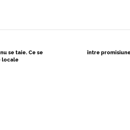
r nu se taie. Ce se
între promisiunea
e locale