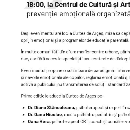
18:00, la Centrul de Cultură și 
prevenție emoțională organizată
Deși evenimentul are loc la Curtea de Argeș, miza sa depă
sprijin emoțional și a programelor de educație parentală.
În multe comunități din afara marilor centre urbane, păr
risc, dar fără acces la specialiști sau contexte de dialog.
Evenimentul propune o schimbare de paradigmă: intervenț
și nevoile emoționale ale copiilor, reglarea emoțională și 
activă a publicului, nu transmiterea de soluții standardiz
Prima ediție le aduce la Curtea de Argeș pe:
Dr. Diana Stănculeanu,
psihoterapeut și expert în să
Dr. Oana Niculae
, medic psihiatru pediatric și psihol
Oana Hera,
psihoterapeut CBT, coach și consilier vo