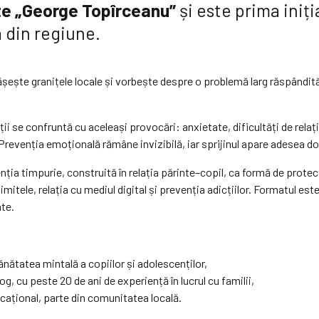
Arte „George Topîrceanu”
și este
prima iniți
 din regiune.
șește granițele locale și vorbește despre o problemă larg răspândită 
inții se confruntă cu aceleași provocări: anxietate, dificultăți de 
 Prevenția emoțională rămâne invizibilă, iar sprijinul apare adesea doa
ia timpurie, construită în relația părinte–copil, ca formă de prote
limitele, relația cu mediul digital și prevenția adicțiilor. Formatul es
ate.
nătatea mintală a copiilor și adolescenților,
og, cu peste 20 de ani de experiență în lucrul cu familii,
cațional, parte din comunitatea locală.