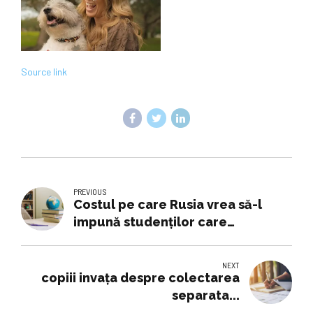
Source link
PREVIOUS
Costul pe care Rusia vrea să-l
impună studenților care
beneficiază de educație gratuită:
„Ce e așa rău în fostul sistem
NEXT
sovietic?”
copiii invața despre colectarea
separata...