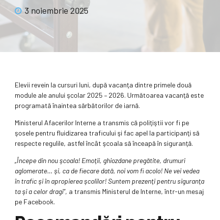
3 noiembrie 2025
Elevii revein la cursuri luni, după vacanţa dintre primele două
module ale anului şcolar 2025 – 2026. Următoarea vacanţă este
programată înaintea sărbătorilor de iarnă.
Ministerul Afacerilor Interne a transmis că poliţiştii vor fi pe
şosele pentru fluidizarea traficului şi fac apel la participanţi să
respecte regulile, astfel încât şcoala să înceapă în siguranţă.
„Începe din nou şcoala! Emoţii, ghiozdane pregătite, drumuri
aglomerate… şi, ca de fiecare dată, noi vom fi acolo! Ne vei vedea
în trafic şi în apropierea şcolilor! Suntem prezenţi pentru siguranţa
ta şi a celor dragi”,
a transmis Ministerul de Interne, într-un mesaj
pe Facebook.