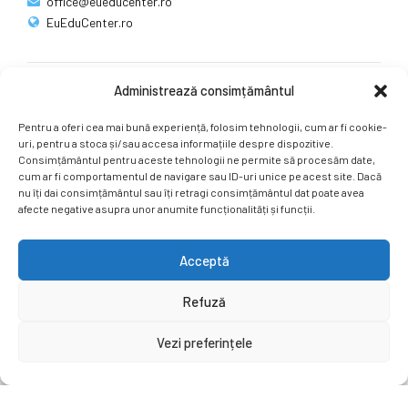
office@eueducenter.ro
EuEduCenter.ro
Administrează consimțământul
Rețele sociale
Pentru a oferi cea mai bună experiență, folosim tehnologii, cum ar fi cookie-
Ne puteți găsi și pe rețelele sociale.
uri, pentru a stoca și/sau accesa informațiile despre dispozitive.
Consimțământul pentru aceste tehnologii ne permite să procesăm date,
cum ar fi comportamentul de navigare sau ID-uri unice pe acest site. Dacă
nu îți dai consimțământul sau îți retragi consimțământul dat poate avea
afecte negative asupra unor anumite funcționalități și funcții.
Acceptă
Copyright by
EuEduCenter.ro
.
Refuză
Prima Pagină
Simpozion Internațional
Revista
Știri
Vezi preferințele
Cont Client
ÎNAPOI SUS