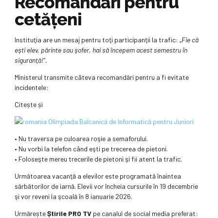
Recomandări pentru
cetățeni
Instituţia are un mesaj pentru toţi participanţii la trafic: „
Fie că
eşti elev, părinte sau şofer, hai să începem acest semestru în
siguranţă!”.
Ministerul transmite câteva recomandări pentru a fi evitate
incidentele:
Citește și
• Nu traversa pe culoarea roşie a semaforului.
• Nu vorbi la telefon când eşti pe trecerea de pietoni.
• Foloseşte mereu trecerile de pietoni şi fii atent la trafic.
Următoarea vacanţă a elevilor este programată înaintea
sărbătorilor de iarnă. Elevii vor încheia cursurile în 19 decembrie
şi vor reveni la şcoală în 8 ianuarie 2026.
Urmărește
Știrile PRO TV
pe canalul de social media preferat: