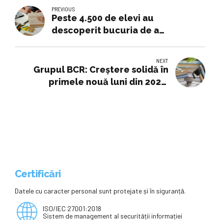
PREVIOUS
Peste 4.500 de elevi au
descoperit bucuria de a
programa cu sprijinul Adfaber, în
cadrul Code Week
NEXT
Grupul BCR: Creștere solidă în
primele nouă luni din 2025,
susținută de investiții în tineri,
educație și sustenabilitate
Certificări
Datele cu caracter personal sunt protejate și în siguranță.
ISO/IEC 27001:2018
Sistem de management al securității informației