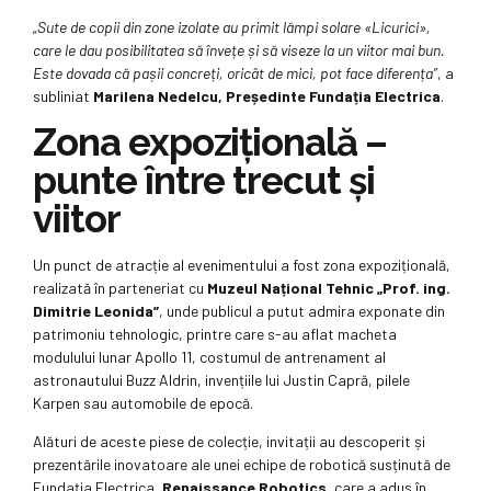
„Sute de copii din zone izolate au primit lămpi solare «Licurici»,
care le dau posibilitatea să învețe și să viseze la un viitor mai bun.
Este dovada că pașii concreți, oricât de mici, pot face diferența”
, a
subliniat
Marilena Nedelcu, Președinte Fundația Electrica
.
Zona expozițională –
punte între trecut și
viitor
Un punct de atracție al evenimentului a fost zona expozițională,
realizată în parteneriat cu
Muzeul Național Tehnic „Prof. ing.
Dimitrie Leonida”
, unde publicul a putut admira exponate din
patrimoniu tehnologic, printre care s-au aflat macheta
modulului lunar Apollo 11, costumul de antrenament al
astronautului Buzz Aldrin, invențiile lui Justin Capră, pilele
Karpen sau automobile de epocă.
Alături de aceste piese de colecție, invitații au descoperit și
prezentările inovatoare ale unei echipe de robotică susținută de
Fundația Electrica,
Renaissance Robotics
, care a adus în