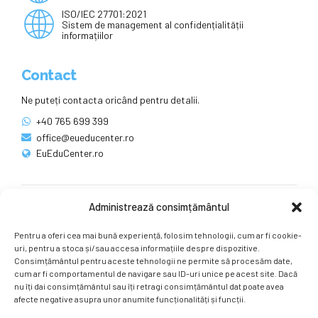
ISO/IEC 27701:2021
Sistem de management al confidențialității
informațiilor
Contact
Ne puteți contacta oricând pentru detalii.
+40 765 699 399
office@eueducenter.ro
EuEduCenter.ro
Administrează consimțământul
Rețele sociale
Pentru a oferi cea mai bună experiență, folosim tehnologii, cum ar fi cookie-
Ne puteți găsi și pe rețelele sociale.
uri, pentru a stoca și/sau accesa informațiile despre dispozitive.
Consimțământul pentru aceste tehnologii ne permite să procesăm date,
cum ar fi comportamentul de navigare sau ID-uri unice pe acest site. Dacă
nu îți dai consimțământul sau îți retragi consimțământul dat poate avea
afecte negative asupra unor anumite funcționalități și funcții.