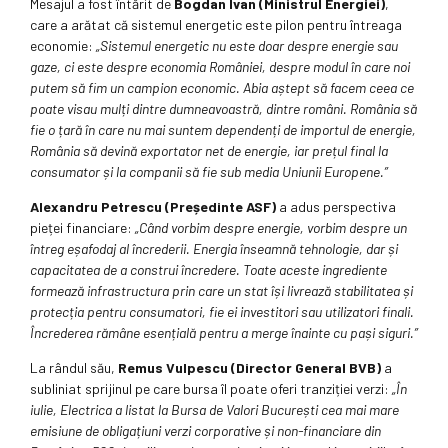
Mesajul a fost întărit de
Bogdan Ivan (Ministrul Energiei)
,
care a arătat că sistemul energetic este pilon pentru întreaga
economie:
„Sistemul energetic nu este doar despre energie sau
gaze, ci este despre economia României, despre modul în care noi
putem să fim un campion economic. Abia aștept să facem ceea ce
poate visau mulți dintre dumneavoastră, dintre români. România să
fie o țară în care nu mai suntem dependenți de importul de energie,
România să devină exportator net de energie, iar prețul final la
consumator și la companii să fie sub media Uniunii Europene.”
Alexandru Petrescu (Președinte ASF)
a adus perspectiva
pieței financiare:
„
Când vorbim despre energie, vorbim despre un
întreg eșafodaj al încrederii. Energia înseamnă tehnologie, dar și
capacitatea de a construi încredere. Toate aceste ingrediente
formează infrastructura prin care un stat își livrează stabilitatea și
protecția pentru consumatori, fie ei investitori sau utilizatori finali.
Încrederea rămâne esențială pentru a merge înainte cu pași siguri.
”
La rândul său,
Remus Vulpescu (Director General BVB)
a
subliniat sprijinul pe care bursa îl poate oferi tranziției verzi:
„
În
iulie, Electrica a listat la Bursa de Valori București cea mai mare
emisiune de obligațiuni verzi corporative și non-financiare din