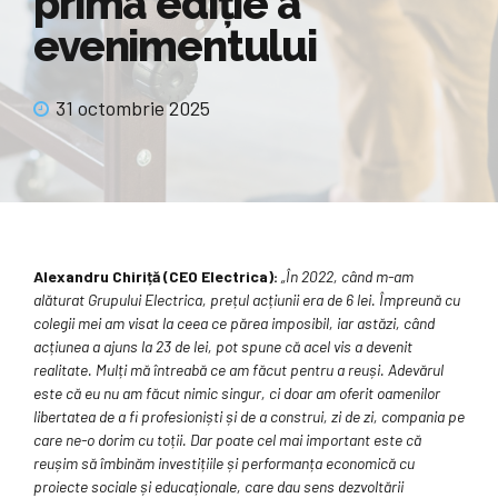
prima ediție a
evenimentului
31 octombrie 2025
Alexandru Chiriță (CEO Electrica):
„
În 2022, când m-am
alăturat Grupului Electrica, prețul acțiunii era de 6 lei. Împreună cu
colegii mei am visat la ceea ce părea imposibil, iar astăzi, când
acțiunea a ajuns la 23 de lei, pot spune că acel vis a devenit
realitate. Mulți mă întreabă ce am făcut pentru a reuși. Adevărul
este că eu nu am făcut nimic singur, ci doar am oferit oamenilor
libertatea de a fi profesioniști și de a construi, zi de zi, compania pe
care ne-o dorim cu toții.
Dar poate cel mai important este că
reușim să îmbinăm investițiile și performanța economică cu
proiecte sociale și educaționale, care dau sens dezvoltării