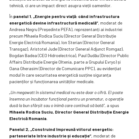
tehnică, ci are un impact direct asupra vieții oamenilor.
În
panelul 1
,
„Energie pentru viață: când infrastructura
energetică devine infrastructură medicală”
, moderat de
Andreea Negru (Președinte PEFA), reprezentanți ai industriei
precum Mihaela Rodica Suciu (Director General Distribuție
Energie Electrică Romania), Ion Sterian (Director General
Transgaz), Aristotel Jude (Director General Adjunct Romgaz),
Bogdan Badea (CEO Hidroelectrica), Paul Dudău (Director Public
Affairs Distribuție Energie Oltenia, parte a Grupului Evryo) și
Oana Gherasim (Director de Comunicare PPC), au evidențiat
modul în care securitatea energetică susține siguranța
pacienților și funcționarea unităților medicale.
„
Un megawatt în sistemul medical nu este doar o cifră. El poate
însemna un incubator funcțional pentru un prematur, o operație
dusă la bun sfârșit sau o inimă care continuă să bată
”
, a spus
Mihaela Rodica Suciu, Director General Distribuție Energie
Electrică Romania
.
Panelul 2,
„Construind împreună viitorul energetic:
parteneriate între industrie și educație”
, moderat de