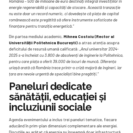
România – 500 de milioane de euro destinați integral investițiilor în
energie regenerabilă și capacități de stocare. Această tranzacție
nu este doar un record numeric, ci dovedește că piața de capital
românească este pregătită să ofere instrumente sofisticate de
finanțare pentru tranziția energetică.
”
Din partea mediului academic,
Mihnea Costoiu (Rector al
Universității Politehnica București)
a atras atenția asupra
deficitului de resursă umană calificată:
„
Anul universitar 2024-
2025 s-a încheiat cu 3.800 de absolvenți de inginerie la Politehnica,
pentru care piața a oferit 39.000 de locuri de muncă. Diferența
uriașă arată că România trece printr-o criză majoră de ingineri, iar
țara are nevoie urgentă de specialiști bine pregătiți.”
Paneluri dedicate
sănătății, educației și
incluziunii sociale
Agenda evenimentului a inclus trei paneluri tematice, fiecare
aducând în prim-plan dimensiuni complementare ale energiei.
Discuțiile au arătat că energia nu înseamnă doar infrastructură