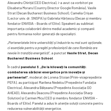
Alexandru Chiriță (CEO Electrica), i-a avut ca vorbitori pe
Elisabeta Moraru (Country Director Google România), Vasile
Strat (Decan Bucharest Business School), Camelia Crișan
(Lector univ. dr. SNSPA) și Gabriela Hârțescu (Decan și membru
fondator ENVISIA – Boards of Elite). Speakerii au subliniat
importanța colaborării dintre mediul academic și companii
pentru formarea noilor generații de specialiști.
„Parteneriatele între universități și industrie nu mai sunt opționale,
ci esențiale pentru a pregăti profesioniștii de care România are
nevoie în tranziția energetică”
, a punctat
Vasile Strat, Decan
Bucharest Business School
.
În cadrul
panelului 3
,
„De la kilowați la comunități:
combaterea sărăciei energetice prin inovație și
parteneriat”
, moderat de Lorena Stoian (Prim-vicepreședinte
PEFA), au participat Marilena Nedelcu (Președinte Fundația
Electrica), Alexandra Bălșeanu (Președinte Asociația GO
AHEAD), Alexandru Deaconu (Președinte Asociația Sharp
Solution) și Carmen Micu (CEO și membru fondator ENVISIA –
Boards of Elite). Panelul a adus în atenție soluții concrete pentru
reducerea vulnerabilității energetice.