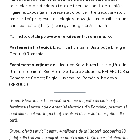
prim-plan proiecte dezvoltate de tineri pasionați de știință și
inginerie. Expoziția a reprezentat o punte între trecut și viitor,
amintind că progresul tehnologic și inovația sunt posibile atunci
când educația, știința și energia merg mână în mână.
Mai multe detalii pe
www.energiepentruromania.ro
.
Parteneri strategici:
Electrica Furnizare, Distribuție Energie
Electrică Romania.
Eveniment susținut de
:
Electrica Serv, Muzeul Tehnic „Prof. Ing.
Dimitrie Leonida”, Red Point Software Solutions, REDVECTOR și
Camera de Comerț Belgia-Luxemburg-România-Moldova
(BEROCC).
Grupul Electrica este un jucător-cheie pe piața de distribuție,
furnizare și producție a energiei electrice din România, precum și
unul dintre cei mai importanți furnizori de servicii energetice din
țară.
Grupul oferă servicii pentru 4 milioane de utilizatori, acoperind 18
județe din trei zone geografice pentru distribuția energiei electrice