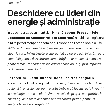
noastre.”
Deschidere cu lideri din
energie și administrație
În deschiderea evenimentului,
Mihai Diaconu (Președintele
Consiliului de Administrație al Electrica)
a subliniat legătura
dintre performanța economică și responsabilitatea socială:
„În
2025, în România există încă mii de gospodării care nu au acces la
electricitate. Infrastructura energetică pe care o administrăm este
esențială pentru dezvoltarea comunităților, iar succesul nostru nu
poate fi măsurat doar prin indicatori financiari, ci și prin impactul
real asupra oamenilor.”
La rândul său,
Radu Burnete (Consilier Prezidențial)
a
accentuat rolul strategic al României:
„România poate fi un lider
regional în energie, dar pentru asta trebuie să facem rapid investiții
în producție, rețele și piață. Avem nevoie de prețuri competitive la
energie și de o piață deschisă pentru capital privat, pentru a
susține tranziția energetică.”