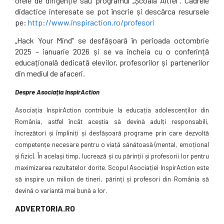
orele de dirigenție sau programul „Școala Altfel”. Cadrele
didactice interesate se pot înscrie și descărca resursele
pe:
http://www.inspiraction.ro/profesori
„Hack Your Mind” se desfășoară în perioada octombrie
2025 – ianuarie 2026 și se va încheia cu o conferință
educațională dedicată elevilor, profesorilor și partenerilor
din mediul de afaceri.
Despre Asociația InspirAction
Asociația InspirAction contribuie la educația adolescenților din
România, astfel încât aceștia să devină adulți responsabili,
încrezători și împliniți și desfășoară programe prin care dezvoltă
competențe necesare pentru o viață sănătoasă (mental, emoțional
și fizic). În același timp, lucrează și cu părinții și profesorii lor pentru
maximizarea rezultatelor dorite. Scopul Asociației InspirAction este
să inspire un milion de tineri, părinți și profesori din România să
devină o variantă mai bună a lor.
ADVERTORIA.RO