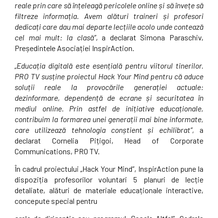
reale prin care să înțeleagă pericolele online și să învețe să
filtreze informația. Avem alături traineri și profesori
dedicați care dau mai departe lecțiile acolo unde contează
cel mai mult: la clasă”
, a declarat Simona Paraschiv,
Președintele Asociației InspirAction.
„Educația digitală este esențială pentru viitorul tinerilor.
PRO TV susține proiectul Hack Your Mind pentru că aduce
soluții reale la provocările generației actuale:
dezinformare, dependență de ecrane și securitatea în
mediul online. Prin astfel de inițiative educaționale,
contribuim la formarea unei generații mai bine informate,
care utilizează tehnologia conștient și echilibrat”,
a
declarat Cornelia Pițigoi, Head of Corporate
Communications, PRO TV.
În cadrul proiectului „Hack Your Mind”, InspirAction pune la
dispoziția profesorilor voluntari 5 planuri de lecție
detaliate, alături de materiale educaționale interactive,
concepute special pentru