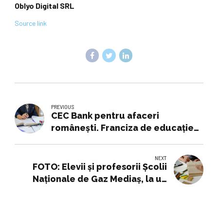
Oblyo Digital SRL
Source link
PREVIOUS
CEC Bank pentru afaceri
româneşti. Franciza de educaţie
matematică Mathnasium...
NEXT
FOTO: Elevii și profesorii Școlii
Naționale de Gaz Mediaș, la un
proiect Erasmus+ în Turcia