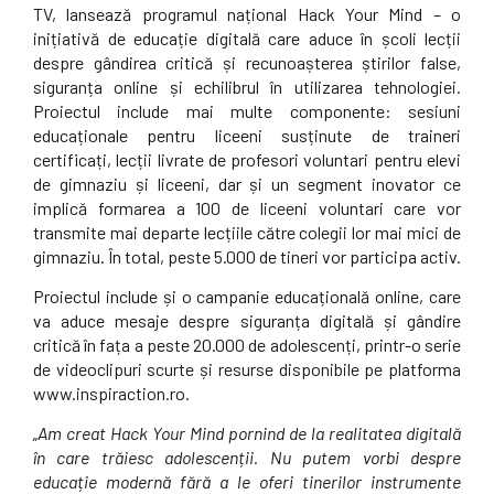
TV, lansează programul național Hack Your Mind – o
inițiativă de educație digitală care aduce în școli lecții
despre gândirea critică și recunoașterea știrilor false,
siguranța online și echilibrul în utilizarea tehnologiei.
Proiectul include mai multe componente: sesiuni
educaționale pentru liceeni susținute de traineri
certificați, lecții livrate de profesori voluntari pentru elevi
de gimnaziu și liceeni, dar și un segment inovator ce
implică formarea a 100 de liceeni voluntari care vor
transmite mai departe lecțiile către colegii lor mai mici de
gimnaziu. În total, peste 5.000 de tineri vor participa activ.
Proiectul include și o campanie educațională online, care
va aduce mesaje despre siguranța digitală și gândire
critică în fața a peste 20.000 de adolescenți, printr-o serie
de videoclipuri scurte și resurse disponibile pe platforma
www.inspiraction.ro.
„Am creat Hack Your Mind pornind de la realitatea digitală
în care trăiesc adolescenții. Nu putem vorbi despre
educație modernă fără a le oferi tinerilor instrumente