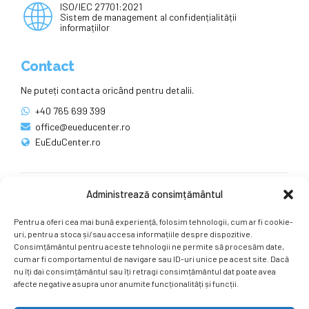
ISO/IEC 27701:2021
Sistem de management al confidențialității
informațiilor
Contact
Ne puteți contacta oricând pentru detalii.
+40 765 699 399
office@eueducenter.ro
EuEduCenter.ro
Administrează consimțământul
Rețele sociale
Pentru a oferi cea mai bună experiență, folosim tehnologii, cum ar fi cookie-
Ne puteți găsi și pe rețelele sociale.
uri, pentru a stoca și/sau accesa informațiile despre dispozitive.
Consimțământul pentru aceste tehnologii ne permite să procesăm date,
cum ar fi comportamentul de navigare sau ID-uri unice pe acest site. Dacă
nu îți dai consimțământul sau îți retragi consimțământul dat poate avea
afecte negative asupra unor anumite funcționalități și funcții.