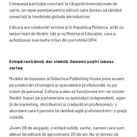
Compania participă constant la târgurile internaţionale de
carte, un reper esenţial pentru editorii care doresc să rămână
conectaţi la tendinţele globale ale industriei.
Editura are colaborări extinse şi în Republica Moldova, atât cu
lanţuri mari de librării, cât şi cu Ministerul Educaţiei, care a
achiziţionat mai multe titluri din portofoliul DPH.
Echipă restrânsă, dar stabilă: Oamenii noştri iubesc
cartea
Modelul de business al Didactica Publishing House pune accent
pe colaborări strategice şi specializare profesională, nu pe
volum de personal. Editura a ales să funcţio­neze într-un sistem
flexi­bil, bazat pe parteneri­a­te cu specialişti in­de­pen­denţi, agen­
ţii de mar­keting, distri­buitori şi tra­ducători pro­fesionişti, o
abor­dare care îi permite să rămână agilă şi eficientă într-o piaţă
volatilă.
„Avem 28 de anga­jaţi, o echipă solidă, ve­che, oameni care sunt
alături de editură de aproximativ 20 de ani. Nu-şi doresc să