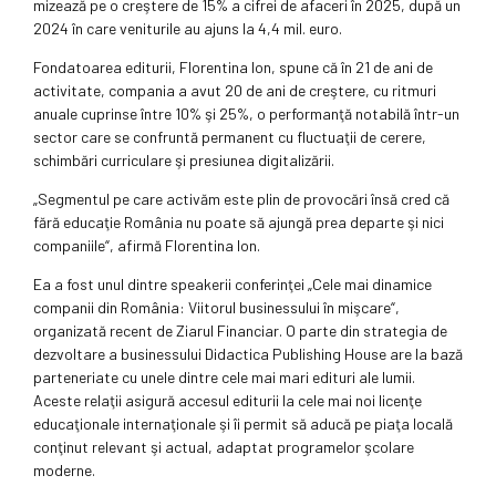
mizează pe o creştere de 15% a cifrei de afaceri în 2025, după un
2024 în care veni­turile au ajuns la 4,4 mil. euro.
Fondatoarea editurii, Florentina Ion, spune că în 21 de ani de
acti­vitate, compania a avut 20 de ani de creştere, cu ritmuri
anuale cuprin­se între 10% şi 25%, o performanţă nota­­bilă într-un
sector care se confruntă permanent cu fluctuaţii de cerere,
schimbări curriculare şi presiunea digitalizării.
„Segmentul pe care activăm este plin de provocări însă cred că
fără educaţie România nu poate să ajungă prea departe şi nici
companiile“, afirmă Florentina Ion.
Ea a fost unul dintre speakerii con­ferinţei „Cele mai dinamice
com­panii din România: Viitorul busi­nessu­lui în mişcare“,
organizată recent de Ziarul Financiar. O parte din strategia de
dezvoltare a busi­nessului Didactica Publishing House are la bază
parteneriate cu unele dintre cele mai mari edituri ale lumii.
Aceste relaţii asigură accesul editurii la cele mai noi licenţe
educaţionale interna­ţio­nale şi îi permit să aducă pe piaţa locală
conţinut relevant şi actual, a­daptat programelor şcolare
moderne.