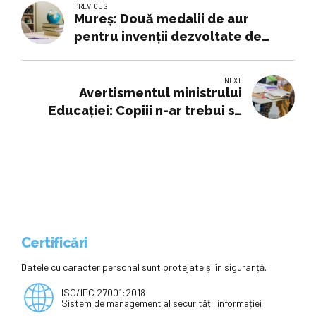
PREVIOUS
Mureș: Două medalii de aur
pentru invenții dezvoltate de
catedra de Nutriție a UMFST
NEXT
Avertismentul ministrului
Educației: Copiii n-ar trebui să
aibă teme mai mult de două ore, e
reglementat din 2016
Certificări
Datele cu caracter personal sunt protejate și în siguranță.
ISO/IEC 27001:2018
Sistem de management al securității informației