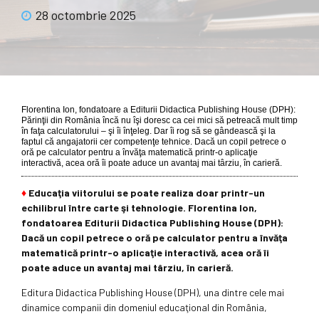
28 octombrie 2025
Florentina Ion, fondatoare a Editurii Didactica Publishing House (DPH):
Părinţii din România încă nu îşi doresc ca cei mici să petreacă mult timp
în faţa calculatorului – şi îi înţeleg. Dar îi rog să se gândească şi la
faptul că angajatorii cer competenţe tehnice. Dacă un copil petrece o
oră pe calculator pentru a învăţa matematică printr-o aplicaţie
interactivă, acea oră îi poate aduce un avantaj mai târziu, în carieră.
♦
Educaţia viitorului se poate realiza doar printr-un
echilibrul între carte şi tehnologie. Florentina Ion,
fondatoarea Editurii Didactica Publishing House (DPH):
Dacă un copil petrece o oră pe calculator pentru a învăţa
matematică printr-o aplicaţie interactivă, acea oră îi
poate aduce un avantaj mai târziu, în carieră.
Editura Didactica Publishing House (DPH), una dintre cele mai
dinamice companii din domeniul educaţional din România,