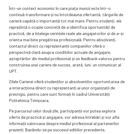
Într-un context economic în care piața muncii este într-o
continuă transformare și nu întotdeauna ofertantă, târgurile de
carieră capătă o importanță tot mai mare. Pentru studenți, ele
reprezintă o ocazie concretă de a identifica oportunități de
practică, de a înțelege cerințele reale ale angajatorilor și de a-și
orienta mai bine pregătirea profesională. Pentru absolvenți,
contactul direct cu reprezentanții companiilor oferă o
perspectivă clară asupra condițiilor actuale de angajare,
așteptărilor din mediul profesional și un feedback valoros pentru
construirea unei cariere de succes, arată, luni, un comunicat al
UPT.
Zilele Carierei oferă studenților și absolvenților oportunitatea de
a interacționa direct cu reprezentanți ai unor organizații de
prestigiu, pentru care sunt formați în cadrul Universității
Politehnica Timișoara.
Pe parcursul celor două zile, participanții vor putea explora
oferte de practică și angajare, vor adresa întrebări și vor afla
informații valoroase despre mediul profesional al partenerilor
prezenți. Bazându-se pe succesul edițiilor precedente,