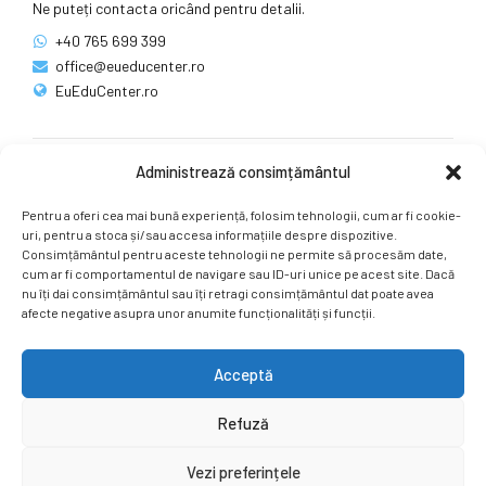
Ne puteți contacta oricând pentru detalii.
+40 765 699 399
office@eueducenter.ro
EuEduCenter.ro
Administrează consimțământul
Rețele sociale
Pentru a oferi cea mai bună experiență, folosim tehnologii, cum ar fi cookie-
Ne puteți găsi și pe rețelele sociale.
uri, pentru a stoca și/sau accesa informațiile despre dispozitive.
Consimțământul pentru aceste tehnologii ne permite să procesăm date,
cum ar fi comportamentul de navigare sau ID-uri unice pe acest site. Dacă
nu îți dai consimțământul sau îți retragi consimțământul dat poate avea
afecte negative asupra unor anumite funcționalități și funcții.
Acceptă
Copyright by
EuEduCenter.ro
.
Refuză
Prima Pagină
Simpozion Internațional
Revista
Știri
Vezi preferințele
Cont Client
ÎNAPOI SUS