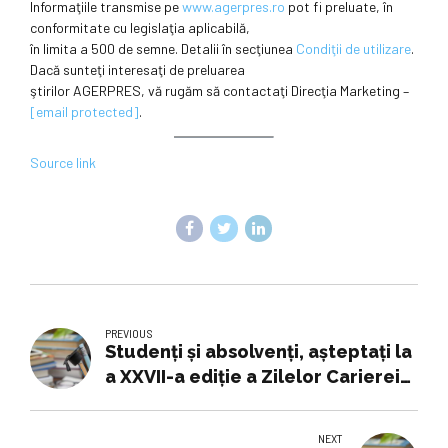
Informaţiile transmise pe
www.agerpres.ro
pot fi preluate, în
conformitate cu legislaţia aplicabilă,
în limita a 500 de semne. Detalii în secţiunea
Condiţii de utilizare
.
Dacă sunteţi interesaţi de preluarea
ştirilor AGERPRES, vă rugăm să contactaţi Direcţia Marketing –
[email protected]
.
Source link
PREVIOUS
Studenți și absolvenți, așteptați la
a XXVII-a ediție a Zilelor Carierei
de la UPT, pentru o perspectivă
asupra viitorului profesional -
NEXT