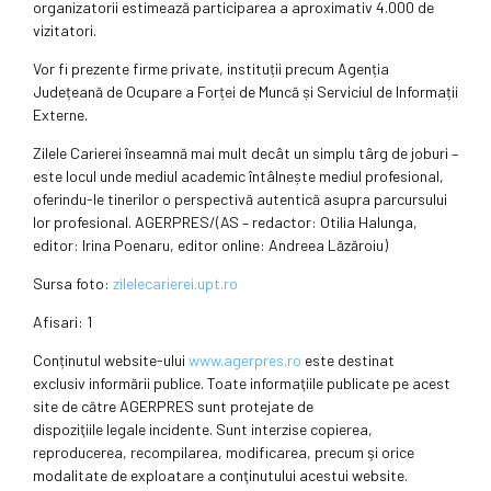
organizatorii estimează participarea a aproximativ 4.000 de
vizitatori.
Vor fi prezente firme private, instituții precum Agenția
Județeană de Ocupare a Forței de Muncă și Serviciul de Informații
Externe.
Zilele Carierei înseamnă mai mult decât un simplu târg de joburi –
este locul unde mediul academic întâlnește mediul profesional,
oferindu-le tinerilor o perspectivă autentică asupra parcursului
lor profesional. AGERPRES/(AS – redactor: Otilia Halunga,
editor: Irina Poenaru, editor online: Andreea Lăzăroiu)
Sursa foto:
zilelecarierei.upt.ro
Afisari: 1
Conținutul website-ului
www.agerpres.ro
este destinat
exclusiv informării publice. Toate informaţiile publicate pe acest
site de către AGERPRES sunt protejate de
dispoziţiile legale incidente. Sunt interzise copierea,
reproducerea, recompilarea, modificarea, precum şi orice
modalitate de exploatare a conţinutului acestui website.