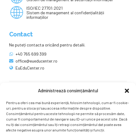
ISO/IEC 27701:2021
Sistem de management al confidențialității
informațiilor
Contact
Ne puteți contacta oricând pentru detalii.
+40 765 699 399
office@eueducenter.ro
EuEduCenter.ro
Administrează consimțământul
Rețele sociale
Pentru a oferi cea mai bună experiență, folosim tehnologii, cum ar fi cookie-
Ne puteți găsi și pe rețelele sociale.
uri, pentru a stoca și/sau accesa informațiile despre dispozitive.
Consimțământul pentru aceste tehnologii ne permite să procesăm date,
cum ar fi comportamentul de navigare sau ID-uri unice pe acest site. Dacă
nu îți dai consimțământul sau îți retragi consimțământul dat poate avea
afecte negative asupra unor anumite funcționalități și funcții.