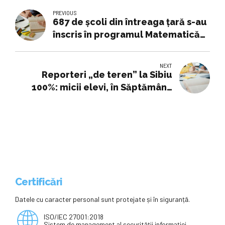
PREVIOUS
687 de școli din întreaga țară s-au
înscris în programul Matematică
Remedial
NEXT
Reporteri „de teren” la Sibiu
100%: micii elevi, în Săptămâna
Verde, au schimbat clasa cu
redacția
Certificări
Datele cu caracter personal sunt protejate și în siguranță.
ISO/IEC 27001:2018
Sistem de management al securității informației