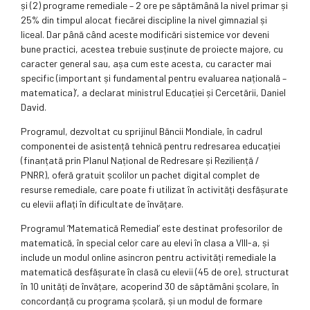
și (2) programe remediale – 2 ore pe săptămână la nivel primar și
25% din timpul alocat fiecărei discipline la nivel gimnazial și
liceal. Dar până când aceste modificări sistemice vor deveni
bune practici, acestea trebuie susținute de proiecte majore, cu
caracter general sau, așa cum este acesta, cu caracter mai
specific (important și fundamental pentru evaluarea națională –
matematica)’, a declarat ministrul Educației și Cercetării, Daniel
David.
Programul, dezvoltat cu sprijinul Băncii Mondiale, în cadrul
componentei de asistență tehnică pentru redresarea educației
(finanțată prin Planul Național de Redresare și Reziliență /
PNRR), oferă gratuit școlilor un pachet digital complet de
resurse remediale, care poate fi utilizat în activități desfășurate
cu elevii aflați în dificultate de învățare.
Programul ‘Matematică Remedial’ este destinat profesorilor de
matematică, în special celor care au elevi în clasa a VIII-a, și
include un modul online asincron pentru activități remediale la
matematică desfășurate în clasă cu elevii (45 de ore), structurat
în 10 unități de învățare, acoperind 30 de săptămâni școlare, în
concordanță cu programa școlară, și un modul de formare