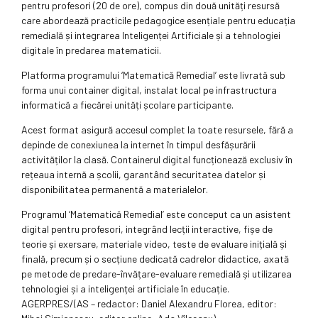
pentru profesori (20 de ore), compus din două unități resursă
care abordează practicile pedagogice esențiale pentru educația
remedială și integrarea Inteligenței Artificiale și a tehnologiei
digitale în predarea matematicii.
Platforma programului ‘Matematică Remedial’ este livrată sub
forma unui container digital, instalat local pe infrastructura
informatică a fiecărei unități școlare participante.
Acest format asigură accesul complet la toate resursele, fără a
depinde de conexiunea la internet în timpul desfășurării
activităților la clasă. Containerul digital funcționează exclusiv în
rețeaua internă a școlii, garantând securitatea datelor și
disponibilitatea permanentă a materialelor.
Programul ‘Matematică Remedial’ este conceput ca un asistent
digital pentru profesori, integrând lecții interactive, fișe de
teorie și exersare, materiale video, teste de evaluare inițială și
finală, precum și o secțiune dedicată cadrelor didactice, axată
pe metode de predare-învățare-evaluare remedială și utilizarea
tehnologiei și a inteligenței artificiale în educație.
AGERPRES/(AS – redactor: Daniel Alexandru Florea, editor: