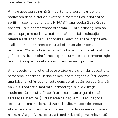
Educației și Cercetării.
Printre acestea se numără importanța programului pentru
reducerea decalajelor de învățare la matematică, prioritatea
sprijinirii școlilor beneficiare PNRAS în anul școlar 2025-2026,
contextul și fundamentarea programului, structurat și scalabil
pentru sprijin remedial la matematică, principiile educației
remediale și legătura cu abordarea Teaching at the Right Level
(TaRL), fundamentarea construcției materialelor pentru
programul ‘Matematică Remedial’ pe baza curriculumului național
și funcționalitățile platformei digitale, urmate de o demonstrație
practică, respectiv detalii privind înscrierea în program.
‘Analfabetismul funcțional este o tăcere a sistemului educațional
românesc, generând un risc de securitate națională. Într-adevăr,
analfabetismul funcțional este considerat astăzi pe scară largă
ca virusul potențial mortal al democrației și al civilizației
moderne. Ca ministru, în confruntarea lui am angajat două
strategii sistemice: (1) creșterea calității actului educațional
(ex.: curriculum modern, utilizarea Edulib, metode de predare
eficiente etc. – inclusiv schimbarea logicii de evaluare în clasele
a II-a, a IV-a și a VI-a, pentru a fi mai inclusivă și mai relevantă)