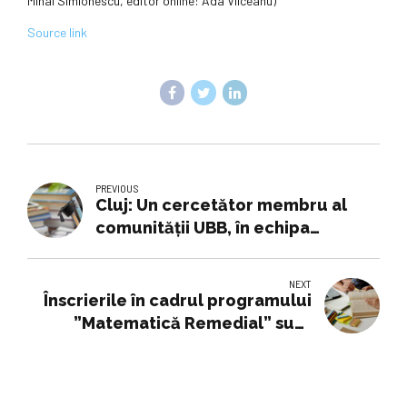
Mihai Simionescu, editor online: Ada Vîlceanu)
Source link
PREVIOUS
Cluj: Un cercetător membru al
comunității UBB, în echipa
laureatului Nobel pentru Chimie
Ben L. Feringa
NEXT
Înscrierile în cadrul programului
”Matematică Remedial” sunt
deschise până pe 31 octombrie.
Anunțul Ministerului Educaţiei