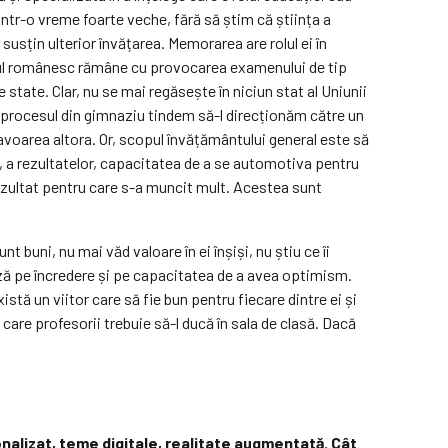
ntr-o vreme foarte veche, fără să știm că știința a
usțin ulterior învățarea. Memorarea are rolul ei în
emul românesc rămâne cu provocarea examenului de tip
 state. Clar, nu se mai regăsește în niciun stat al Uniunii
t procesul din gimnaziu tindem să-l direcționăm către un
avoarea altora. Or, scopul învățământului general este să
, a rezultatelor, capacitatea de a se automotiva pentru
 rezultat pentru care s-a muncit mult. Acestea sunt
t buni, nu mai văd valoare în ei înșiși, nu știu ce îi
ează pe încredere și pe capacitatea de a avea optimism.
stă un viitor care să fie bun pentru fiecare dintre ei și
care profesorii trebuie să-l ducă în sala de clasă. Dacă
onalizat, teme digitale, realitate augmentată. Cât