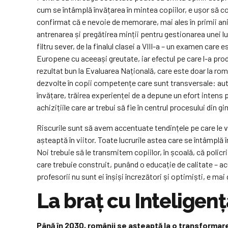
cum se întâmplă învățarea în mintea copiilor, e ușor să 
confirmat că e nevoie de memorare, mai ales în primii ani 
antrenarea și pregătirea minții pentru gestionarea unei
filtru sever, de la finalul clasei a VIII-a – un examen care
Europene cu aceeași greutate, iar efectul pe care l-a pr
rezultat bun la Evaluarea Națională, care este doar la ro
dezvolte în copii competențe care sunt transversale: auto
învățare, trăirea experienței de a depune un efort intens 
achizițiile care ar trebui să fie în centrul procesului din g
Riscurile sunt să avem accentuate tendințele pe care le vede
așteaptă în viitor. Toate lucrurile astea care se întâmpl
Noi trebuie să le transmitem copiilor, în școală, că policr
care trebuie construit, punând o educație de calitate – ac
profesorii nu sunt ei înșiși încrezători și optimiști, e ma
La braț cu Inteligența
Până în 2030, românii se așteaptă la o transformare 