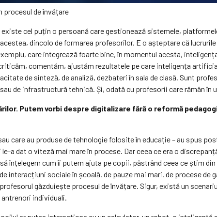
în procesul de învățare
să existe cel puțin o persoană care gestionează sistemele, platformele
acestea, dincolo de formarea profesorilor. E o așteptare că lucrurile 
emplu, care integrează foarte bine, în momentul acesta, inteligența ar
e criticăm, comentăm, ajustăm rezultatele pe care inteligența artifici
itate de sinteză, de analiză, dezbateri în sala de clasă. Sunt profeso
in sau de infrastructură tehnică. Și, odată cu profesorii care rămân în 
rilor. Putem vorbi despre digitalizare fără o reformă pedagog
 – sau care au produse de tehnologie folosite în educație – au spus p
iți le-a dat o viteză mai mare în procese. Dar ceea ce era o discrepa
 să înțelegem cum îi putem ajuta pe copii, păstrând ceea ce știm din t
 interacțiuni sociale în școală, de pauze mai mari, de procese de gân
are profesorul găzduiește procesul de învățare. Sigur, există un scenari
antrenori individuali.
lul ar putea interacționa cu un calculator, un robot, o inteligență ar