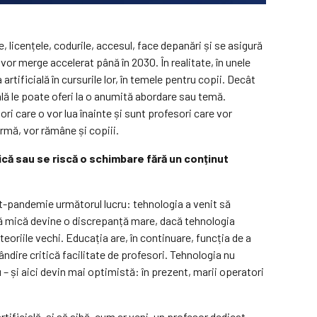
, licențele, codurile, accesul, face depanări și se asigură
vor merge accelerat până în 2030. În realitate, în unele
tificială în cursurile lor, în temele pentru copii. Decât
ală le poate oferi la o anumită abordare sau temă.
ri care o vor lua înainte și sunt profesori care vor
urmă, vor rămâne și copiii.
ică sau se riscă o schimbare fără un conținut
ost-pandemie următorul lucru: tehnologia a venit să
nță mică devine o discrepanță mare, dacă tehnologia
eoriile vechi. Educația are, în continuare, funcția de a
dire critică facilitate de profesori. Tehnologia nu
u – și aici devin mai optimistă: în prezent, marii operatori
tificială, și să aibă, cum ar veni, un profesor dedicat.