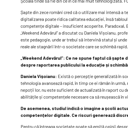
Școala tinde să fie din ce în ce mai mult tehnologizată. 
Șapte din zece români cred că o utilizare mai intensă a te
digitalizarea poate ridica calitatea educației, însă tablo
competențe digitale – insuficient acoperite. Paradoxal, B
„Weekend Adevărul“ a discutat cu Daniela Vișoianu, profes
este pedagogie, unde ar trebui să intervină statul și unde 
reale ale stagnării într-o societate care se schimbă rapid.
„Weekend Adevărul“: Ce ne spune faptul că șapte din
despre raportarea publicului la educație și schimb
Daniela Vișoianu:
Există o percepție generalizată în soc
tehnologia avansează rapid, în timp ce ei rămân în urmă, 
nepoții lor, nu este suficient de actualizată în raport cu
abilitățile și competențele necesare ca să reușească în via
De asemenea, studiul indică o imagine a școlii actu
competențelor digitale. Ce riscuri generează disc
Pentru că întreaga societate poate să emită opinii despre