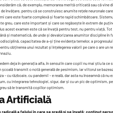
considerăm că, de exemplu, memorarea merită criticată sau că vine di
de învățare, pentru că se construiesc anumite rețele neuronale care s
 lumi care este foarte complexă și foarte rapid schimbătoare. Sist
 este greu, care este important și care se regăsește în extrem de puține
odus acest examen este că se învață pentru test, nu pentru viață. To
mână și matematică, de unde și devalorizarea anumitor discipline în f
disciplină, capacitatea de a-și ține evidența temelor, a progresului
pentru obținerea unui rezultat și înțelegerea valorii pe care o are un
imnaziu.
m deja în generația alfa, în sensul în care copiii nu mai știu la ce sun
ă în școală transmit o notă generală de pesimism, iar viitorul se baz
iza – cu războaie, cu pandemii – e reală, dar asta nu înseamnă că nu exi
um, cu integrarea tehnologiei, sigur, dar și cu un pic de optimism, pe 
i greu să le transmită copiilor optimism.
 Artificială
radicală a felului în care se predă și se învață: conținut pers