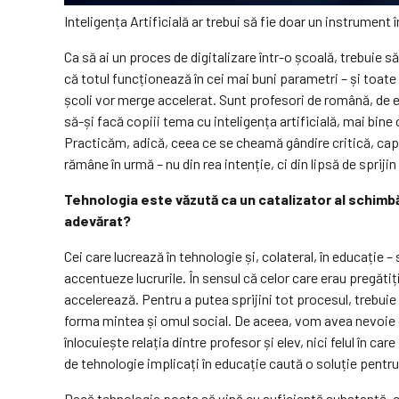
Inteligența Artificială ar trebui să fie doar un instrument 
Ca să ai un proces de digitalizare într-o școală, trebuie 
că totul funcționează în cei mai buni parametri – și toate 
școli vor merge accelerat. Sunt profesori de română, de ex
să-și facă copiii tema cu inteligența artificială, mai bin
Practicăm, adică, ceea ce se cheamă gândire critică, capac
rămâne în urmă – nu din rea intenție, ci din lipsă de sprij
Tehnologia este văzută ca un catalizator al schimbă
adevărat?
Cei care lucrează în tehnologie și, colateral, în educație
accentueze lucrurile. În sensul că celor care erau pregăt
accelerează. Pentru a putea sprijini tot procesul, trebuie
forma mintea și omul social. De aceea, vom avea nevoie de
înlocuiește relația dintre profesor și elev, nici felul în c
de tehnologie implicați în educație caută o soluție pentru 
Dacă tehnologia poate să vină cu suficientă substanță, copi