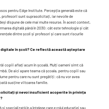
u Ipsos pentru Edge Institute. Percepția generală este că
profesorii sunt suprasolicitați, iar nevoile de
deși dispune de cele mai multe resurse. În acest context,
rmarea digitală până în 2030: cât este tehnologie și cât
ențele dintre școli și profesori și care sunt riscurile
digitale în școli? Ce reflectă această așteptare
ăi copiii aflați acum în școală. Mulți oameni simt că
imbă. De aici apare teama că școala, pentru copiii sau
o lume pentru care nu sunt pregătiți: că nu vor avea
poată susține viitoarea familie.
citați și nevoi insuficient acoperite în privința
e?
i specializată în a înțelege care e rolul educației sau