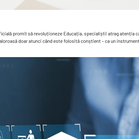
rtificială promit să revoluționeze Educația, specialiștii atrag atenția 
valoroasă doar atunci când este folosită conștient – ca un instrumen