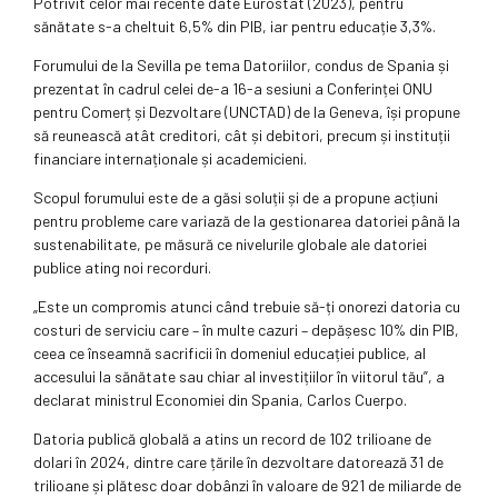
Potrivit celor mai recente date Eurostat (2023), pentru
sănătate s-a cheltuit 6,5% din PIB, iar pentru educație 3,3%.
Forumului de la Sevilla pe tema Datoriilor, condus de Spania și
prezentat în cadrul celei de-a 16-a sesiuni a Conferinței ONU
pentru Comerț și Dezvoltare (UNCTAD) de la Geneva, își propune
să reunească atât creditori, cât și debitori, precum și instituții
financiare internaționale și academicieni.
Scopul forumului este de a găsi soluții și de a propune acțiuni
pentru probleme care variază de la gestionarea datoriei până la
sustenabilitate, pe măsură ce nivelurile globale ale datoriei
publice ating noi recorduri.
„Este un compromis atunci când trebuie să-ți onorezi datoria cu
costuri de serviciu care – în multe cazuri – depășesc 10% din PIB,
ceea ce înseamnă sacrificii în domeniul educației publice, al
accesului la sănătate sau chiar al investițiilor în viitorul tău”, a
declarat ministrul Economiei din Spania, Carlos Cuerpo.
Datoria publică globală a atins un record de 102 trilioane de
dolari în 2024, dintre care țările în dezvoltare datorează 31 de
trilioane și plătesc doar dobânzi în valoare de 921 de miliarde de