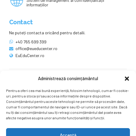
Sistem de management al confidențialității
informațiilor
Contact
Ne puteți contacta oricând pentru detalii.
+40 765 699 399
office@eueducenter.ro
EuEduCenter.ro
Administrează consimțământul
Rețele sociale
Pentru a oferi cea mai bună experiență, folosim tehnologii, cum ar fi cookie-
Ne puteți găsi și pe rețelele sociale.
uri, pentru a stoca și/sau accesa informațiile despre dispozitive.
Consimțământul pentru aceste tehnologii ne permite să procesăm date,
cum ar fi comportamentul de navigare sau ID-uri unice pe acest site. Dacă
nu îți dai consimțământul sau îți retragi consimțământul dat poate avea
afecte negative asupra unor anumite funcționalități și funcții.
Acceptă