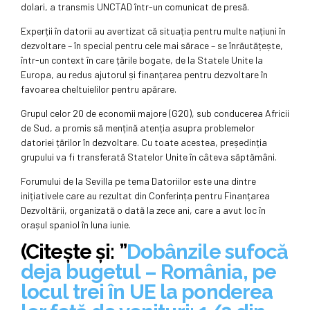
dolari, a transmis UNCTAD într-un comunicat de presă.
Experții în datorii au avertizat că situația pentru multe națiuni în
dezvoltare – în special pentru cele mai sărace – se înrăutățește,
într-un context în care țările bogate, de la Statele Unite la
Europa, au redus ajutorul și finanțarea pentru dezvoltare în
favoarea cheltuielilor pentru apărare.
Grupul celor 20 de economii majore (G20), sub conducerea Africii
de Sud, a promis să mențină atenția asupra problemelor
datoriei țărilor în dezvoltare. Cu toate acestea, președinția
grupului va fi transferată Statelor Unite în câteva săptămâni.
Forumului de la Sevilla pe tema Datoriilor este una dintre
inițiativele care au rezultat din Conferința pentru Finanțarea
Dezvoltării, organizată o dată la zece ani, care a avut loc în
orașul spaniol în luna iunie.
(Citește și: ”
Dobânzile sufocă
deja bugetul – România, pe
locul trei în UE la ponderea