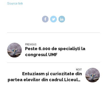
Source link
PREVIOUS
Peste 6.000 de specialişti la
congresul UMF
NEXT
Entuziasm și curiozitate din
partea elevilor din cadrul Liceului
Teoretic „Constantin Noica” Sibiu
în campania „Călătorește în
siguranță oriunde ai fi”