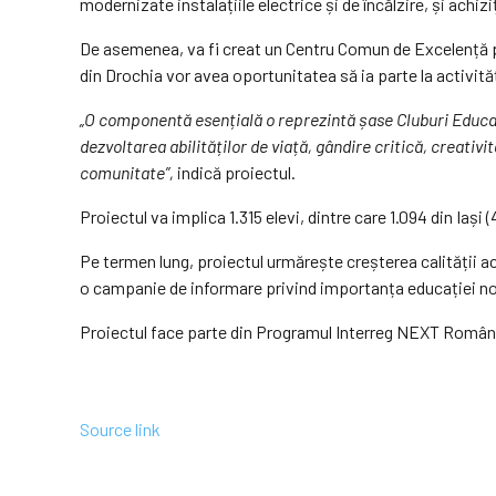
modernizate instalațiile electrice și de încălzire, și achi
De asemenea, va fi creat un Centru Comun de Excelență pe
din Drochia vor avea oportunitatea să ia parte la activită
„O componentă esențială o reprezintă șase Cluburi Educați
dezvoltarea abilităților de viață, gândire critică, creativi
comunitate”,
indică proiectul.
Proiectul va implica 1.315 elevi, dintre care 1.094 din Iași 
Pe termen lung, proiectul urmărește creșterea calității a
o campanie de informare privind importanța educației non-
Proiectul face parte din Programul Interreg NEXT Români
Source link