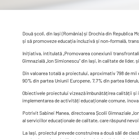
Două școli, din Iași (România) și Drochia din Republica 
și să promoveze educația incluzivă și non-formală, tr
Inițiativa, intitulată „Promovarea conexiunii transfrontali
Gimnazială „Ion Simionescu” din Iași, în calitate de lider, ș
Din valoarea totală a proiectului, aproximativ 798 de mii 
90% din partea Uniunii Europene, 7,7% din partea liderulu
Obiectivele proiectului vizează îmbunătățirea calității și
implementarea de activități educaționale comune, inovat
Potrivit Sabinei Manea, directoarea Școlii Gimnaziale „Io
al serviciilor educaționale de calitate, care răspund nevo
La Iași, proiectul prevede construirea a două săli de clasă