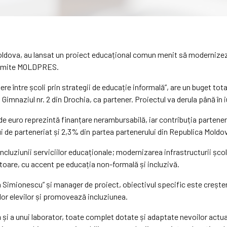
Moldova, au lansat un proiect educațional comun menit să modernize
ansmite MOLDPRES.
ere între școli prin strategii de educație informală”, are un buget to
i Gimnaziul nr. 2 din Drochia, ca partener. Proiectul va derula până în i
de euro reprezintă finanțare nerambursabilă, iar contribuția parteneri
i de parteneriat și 2,3% din partea partenerului din Republica Moldo
 incluziunii serviciilor educaționale; modernizarea infrastructurii ș
oare, cu accent pe educația non-formală și incluzivă.
n Simionescu” și manager de proiect, obiectivul specific este crește
ilor elevilor și promovează incluziunea.
 și a unui laborator, toate complet dotate și adaptate nevoilor actuale