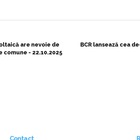
voltaică are nevoie de
BCR lansează cea de-
de comune - 22.10.2025
Contact
R