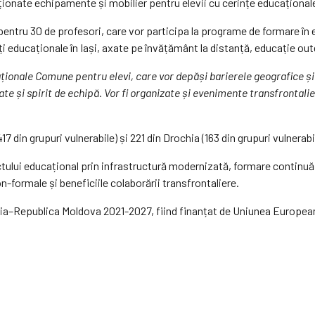
ziționate echipamente și mobilier pentru elevii cu cerințe educațional
ntru 30 de profesori, care vor participa la programe de formare în 
ți educaționale în Iași, axate pe învățământ la distanță, educație out
onale Comune pentru elevi, care vor depăși barierele geografice și c
tate și spirit de echipă. Vor fi organizate și evenimente transfrontalie
(417 din grupuri vulnerabile) și 221 din Drochia (163 din grupuri vulnerab
ctului educațional prin infrastructură modernizată, formare continuă
formale și beneficiile colaborării transfrontaliere.
a–Republica Moldova 2021-2027, fiind finanțat de Uniunea Europeană