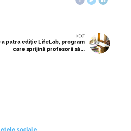
NEXT
a patra ediţie LifeLab, program
care sprijină profesorii să...
ețele sociale