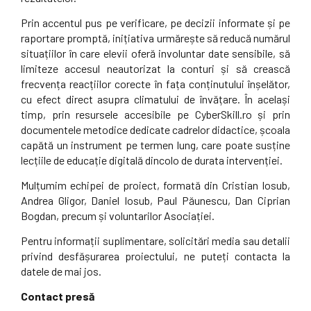
Prin accentul pus pe verificare, pe decizii informate și pe
raportare promptă, inițiativa urmărește să reducă numărul
situațiilor în care elevii oferă involuntar date sensibile, să
limiteze accesul neautorizat la conturi și să crească
frecvența reacțiilor corecte în fața conținutului înșelător,
cu efect direct asupra climatului de învățare. În același
timp, prin resursele accesibile pe CyberSkill.ro și prin
documentele metodice dedicate cadrelor didactice, școala
capătă un instrument pe termen lung, care poate susține
lecțiile de educație digitală dincolo de durata intervenției.
Mulțumim echipei de proiect, formată din Cristian Iosub,
Andrea Gligor, Daniel Iosub, Paul Păunescu, Dan Ciprian
Bogdan, precum și voluntarilor Asociației.
Pentru informații suplimentare, solicitări media sau detalii
privind desfășurarea proiectului, ne puteți contacta la
datele de mai jos.
Contact presă