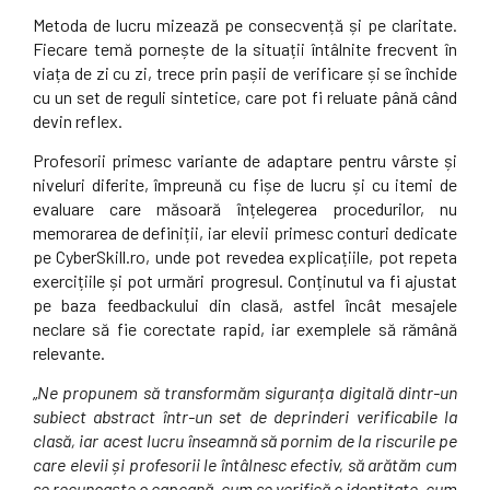
Metoda de lucru mizează pe consecvență și pe claritate.
Fiecare temă pornește de la situații întâlnite frecvent în
viața de zi cu zi, trece prin pașii de verificare și se închide
cu un set de reguli sintetice, care pot fi reluate până când
devin reflex.
Profesorii primesc variante de adaptare pentru vârste și
niveluri diferite, împreună cu fișe de lucru și cu itemi de
evaluare care măsoară înțelegerea procedurilor, nu
memorarea de definiții, iar elevii primesc conturi dedicate
pe CyberSkill.ro, unde pot revedea explicațiile, pot repeta
exercițiile și pot urmări progresul. Conținutul va fi ajustat
pe baza feedbackului din clasă, astfel încât mesajele
neclare să fie corectate rapid, iar exemplele să rămână
relevante.
„
Ne propunem să transformăm siguranța digitală dintr-un
subiect abstract într-un set de deprinderi verificabile la
clasă, iar acest lucru înseamnă să pornim de la riscurile pe
care elevii și profesorii le întâlnesc efectiv, să arătăm cum
se recunoaște o capcană, cum se verifică o identitate, cum