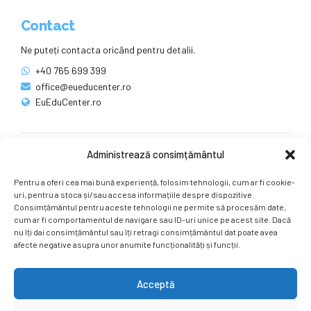
Contact
Ne puteți contacta oricând pentru detalii.
+40 765 699 399
office@eueducenter.ro
EuEduCenter.ro
Administrează consimțământul
Rețele sociale
Pentru a oferi cea mai bună experiență, folosim tehnologii, cum ar fi cookie-
Ne puteți găsi și pe rețelele sociale.
uri, pentru a stoca și/sau accesa informațiile despre dispozitive.
Consimțământul pentru aceste tehnologii ne permite să procesăm date,
cum ar fi comportamentul de navigare sau ID-uri unice pe acest site. Dacă
nu îți dai consimțământul sau îți retragi consimțământul dat poate avea
afecte negative asupra unor anumite funcționalități și funcții.
Acceptă
Copyright by
EuEduCenter.ro
.