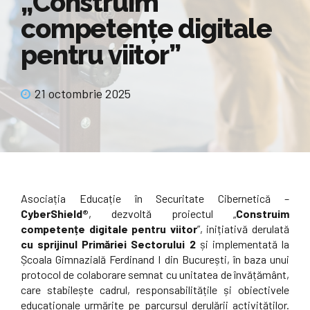
„Construim
competențe digitale
pentru viitor”
21 octombrie 2025
Asociația Educație în Securitate Cibernetică –
CyberShield®
, dezvoltă proiectul „
Construim
competențe digitale pentru viitor
”, inițiativă derulată
cu sprijinul Primăriei Sectorului 2
și implementată la
Școala Gimnazială Ferdinand I din București, în baza unui
protocol de colaborare semnat cu unitatea de învățământ,
care stabilește cadrul, responsabilitățile și obiectivele
educaționale urmărite pe parcursul derulării activităților.