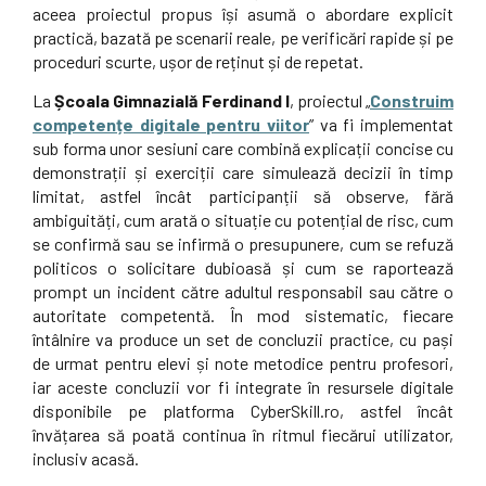
aceea proiectul propus își asumă o abordare explicit
practică, bazată pe scenarii reale, pe verificări rapide și pe
proceduri scurte, ușor de reținut și de repetat.
La
Școala Gimnazială Ferdinand I
, proiectul „
Construim
competențe digitale pentru viitor
” va fi implementat
sub forma unor sesiuni care combină explicații concise cu
demonstrații și exerciții care simulează decizii în timp
limitat, astfel încât participanții să observe, fără
ambiguități, cum arată o situație cu potențial de risc, cum
se confirmă sau se infirmă o presupunere, cum se refuză
politicos o solicitare dubioasă și cum se raportează
prompt un incident către adultul responsabil sau către o
autoritate competentă. În mod sistematic, fiecare
întâlnire va produce un set de concluzii practice, cu pași
de urmat pentru elevi și note metodice pentru profesori,
iar aceste concluzii vor fi integrate în resursele digitale
disponibile pe platforma CyberSkill.ro, astfel încât
învățarea să poată continua în ritmul fiecărui utilizator,
inclusiv acasă.