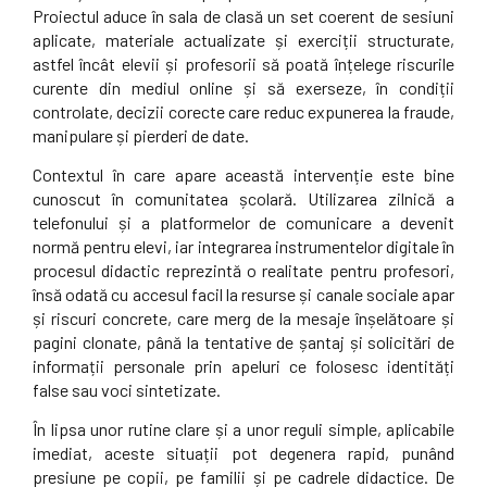
Proiectul aduce în sala de clasă un set coerent de sesiuni
aplicate, materiale actualizate și exerciții structurate,
astfel încât elevii și profesorii să poată înțelege riscurile
curente din mediul online și să exerseze, în condiții
controlate, decizii corecte care reduc expunerea la fraude,
manipulare și pierderi de date.
Contextul în care apare această intervenție este bine
cunoscut în comunitatea școlară. Utilizarea zilnică a
telefonului și a platformelor de comunicare a devenit
normă pentru elevi, iar integrarea instrumentelor digitale în
procesul didactic reprezintă o realitate pentru profesori,
însă odată cu accesul facil la resurse și canale sociale apar
și riscuri concrete, care merg de la mesaje înșelătoare și
pagini clonate, până la tentative de șantaj și solicitări de
informații personale prin apeluri ce folosesc identități
false sau voci sintetizate.
În lipsa unor rutine clare și a unor reguli simple, aplicabile
imediat, aceste situații pot degenera rapid, punând
presiune pe copii, pe familii și pe cadrele didactice. De