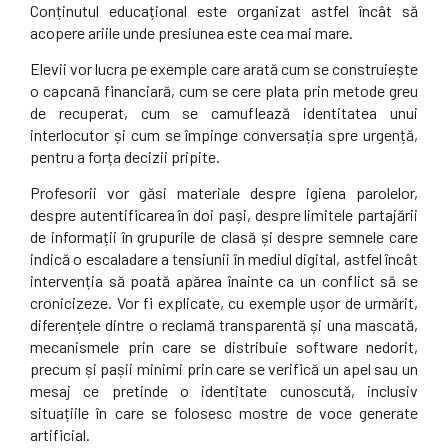
Conținutul educațional este organizat astfel încât să
acopere ariile unde presiunea este cea mai mare.
Elevii vor lucra pe exemple care arată cum se construiește
o capcană financiară, cum se cere plata prin metode greu
de recuperat, cum se camuflează identitatea unui
interlocutor și cum se împinge conversația spre urgență,
pentru a forța decizii pripite.
Profesorii vor găsi materiale despre igiena parolelor,
despre autentificarea în doi pași, despre limitele partajării
de informații în grupurile de clasă și despre semnele care
indică o escaladare a tensiunii în mediul digital, astfel încât
intervenția să poată apărea înainte ca un conflict să se
cronicizeze. Vor fi explicate, cu exemple ușor de urmărit,
diferențele dintre o reclamă transparentă și una mascată,
mecanismele prin care se distribuie software nedorit,
precum și pașii minimi prin care se verifică un apel sau un
mesaj ce pretinde o identitate cunoscută, inclusiv
situațiile în care se folosesc mostre de voce generate
artificial.