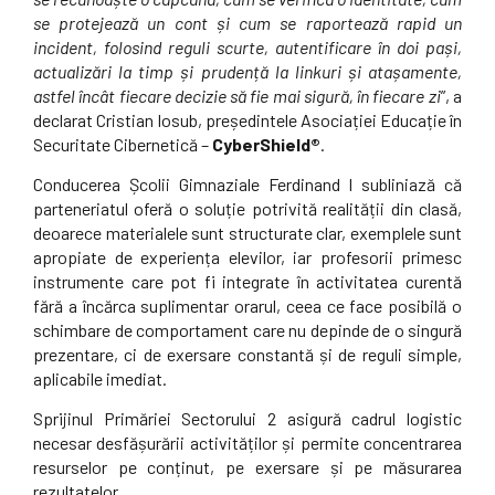
se protejează un cont și cum se raportează rapid un
incident, folosind reguli scurte, autentificare în doi pași,
actualizări la timp și prudență la linkuri și atașamente,
astfel încât fiecare decizie să fie mai sigură, în fiecare zi
”, a
declarat Cristian Iosub, președintele Asociației Educație în
Securitate Cibernetică –
CyberShield®
.
Conducerea Școlii Gimnaziale Ferdinand I subliniază că
parteneriatul oferă o soluție potrivită realității din clasă,
deoarece materialele sunt structurate clar, exemplele sunt
apropiate de experiența elevilor, iar profesorii primesc
instrumente care pot fi integrate în activitatea curentă
fără a încărca suplimentar orarul, ceea ce face posibilă o
schimbare de comportament care nu depinde de o singură
prezentare, ci de exersare constantă și de reguli simple,
aplicabile imediat.
Sprijinul Primăriei Sectorului 2 asigură cadrul logistic
necesar desfășurării activităților și permite concentrarea
resurselor pe conținut, pe exersare și pe măsurarea
rezultatelor.