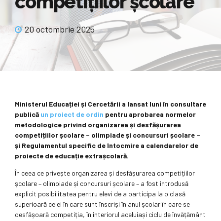
competițiilor școlare
20 octombrie 2025
Ministerul Educației și Cercetării a lansat luni în consultare
publică
un proiect de ordin
pentru aprobarea normelor
metodologice privind organizarea și desfășurarea
competițiilor școlare – olimpiade și concursuri școlare –
și Regulamentul specific de întocmire a calendarelor de
proiecte de educație extrașcolară.
În ceea ce privește organizarea și desfășurarea competițiilor
școlare – olimpiade și concursuri școlare – a fost introdusă
explicit posibilitatea pentru elevi de a participa la o clasă
superioară celei în care sunt înscriși în anul școlar în care se
desfășoară competiția, în interiorul aceluiași ciclu de învățământ