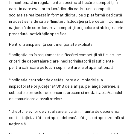
fi menționată în regulamentul specific al fiecărei competiții. În
cazul în care evaluarea lucrărilor din cadrul unei competiții
școlare se realizează în format digital, pe o platformă dedicată
în acest sens de către Ministerul Educației și Cercetării, Comisia
națională de coordonare a competițiilor școlare stabilește, prin
procedură, activitățile specifice.
Pentru transparență sunt menționate explicit:
* obligația ca în regulamentele fiecărei competiții să fie incluse
criterii de departajare clare, nediscriminatorii și suficiente
pentru calificare pe locuri suplimentare la etapa națională;
* obligația centrelor de desfășurare a olimpiadei și a
inspectoratelor județene/ISMB de a afișa, pe lângă bareme, și
subiectele probelor de concurs, precum și modalitatea/canalul
de comunicare a rezultatelor;
* dreptul elevilor de vizualizare a lucrării, înainte de depunerea
contestației, atât la etapa județeană, cât și la etapele zonală și
națională.