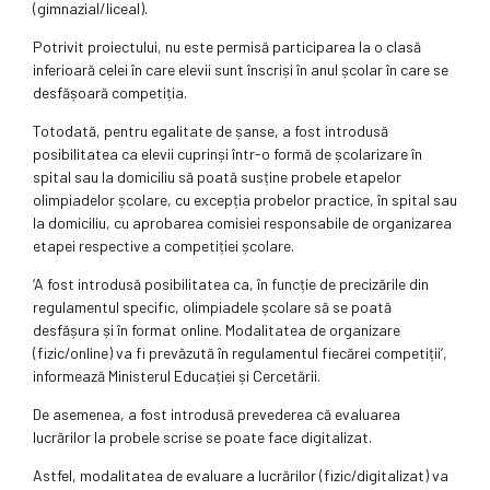
(gimnazial/liceal).
Potrivit proiectului, nu este permisă participarea la o clasă
inferioară celei în care elevii sunt înscriși în anul școlar în care se
desfășoară competiția.
Totodată, pentru egalitate de șanse, a fost introdusă
posibilitatea ca elevii cuprinși într-o formă de școlarizare în
spital sau la domiciliu să poată susține probele etapelor
olimpiadelor școlare, cu excepția probelor practice, în spital sau
la domiciliu, cu aprobarea comisiei responsabile de organizarea
etapei respective a competiției școlare.
‘A fost introdusă posibilitatea ca, în funcție de precizările din
regulamentul specific, olimpiadele școlare să se poată
desfășura și în format online. Modalitatea de organizare
(fizic/online) va fi prevăzută în regulamentul fiecărei competiții’,
informează Ministerul Educației și Cercetării.
De asemenea, a fost introdusă prevederea că evaluarea
lucrărilor la probele scrise se poate face digitalizat.
Astfel, modalitatea de evaluare a lucrărilor (fizic/digitalizat) va