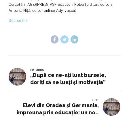
Cercetării. AGERPRES/(AS-redactor: Roberto Stan, editor:
Antonia Niță, editor online: Ady Ivaşcu)
Source link
PREVIOUS
„După ce ne-ați luat bursele,
doriți să ne luați și motivația”
NEXT
Elevi din Oradea și Germania,
impreuna prin educație: un nou
schimb...